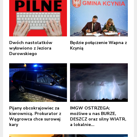
Dwóch nastolatków
Będzie połączenie Wapna z
wyłowiono z Jeziora
Kcynią
Durowskiego
Pijany obcokrajowiec za
IMGW OSTRZEGA:
kierownicą. Prokurator z
możliwe u nas BURZE,
Wągrowca chce surowej
DESZCZ oraz silny WIATR,
kary
a lokalnie...