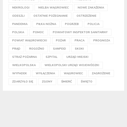
NEKROLOGI
NIELBA WĄGROWIEC
NOWE ZAKAŻENIA
ODESZLI
OSTATNIE POŻEGNANIE
OSTRZEŻENIE
PANDEMIA
PIŁKA NOŻNA
POGRZEB
POLICJA
POLSKA
POMOC
POWIATOWY INSPEKTOR SANITARNY
POWIAT WĄGROWIECKI
POŻAR
PRACA
PROGNOZA
PRĄD
ROGOŹNO
SANPEID
SKOKI
STRAŻ POŻARNA
SZPITAL
URZĄD MIEJSKI
WIELKOPOLSKA
WIELKOPOLSKI URZĄD WOJEWÓDZKI
WYPADEK
WYŁĄCZENIA
WĄGROWIEC
ZAGROŻENIE
ZDARZYŁO SIĘ
ZGONY
ŚMIERĆ
ŚWIĘTO