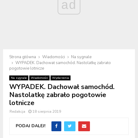
ad
Strona główna
Wiadomości
Na sygnale
WYPADEK. Dachował samochód. Nastolatkę zabrało
pogotowie lotnicze
Na sygnale
Wiadomości
Wydarzenia
WYPADEK. Dachował samochód.
Nastolatkę zabrało pogotowie
lotnicze
Redakcja
18 sierpnia 2019
PODAJ DALEJ!