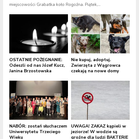
miejscowości Grabatka koło Rogoźna. Piątek,...
OSTATNIE POŻEGNANIE:
Nie kupuj, adoptuj.
Odeszli od nas Józef Kucz,
Zwierzęta z Wągrowca
Janina Brzostowska
czekają na nowe domy
NABÓR: zostań słuchaczem
UWAGA! ZAKAZ kąpieli w
Uniwersytetu Trzeciego
jeziorze! W wodzie są
Wieku
groźne dla ludzi BAKTERIE