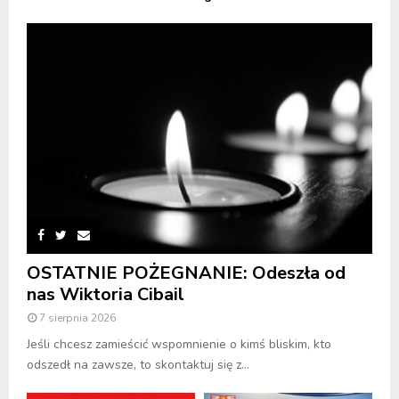
OSTATNIE POŻEGNANIE: Odeszła od
nas Wiktoria Cibail
7 sierpnia 2026
Jeśli chcesz zamieścić wspomnienie o kimś bliskim, kto
odszedł na zawsze, to skontaktuj się z...