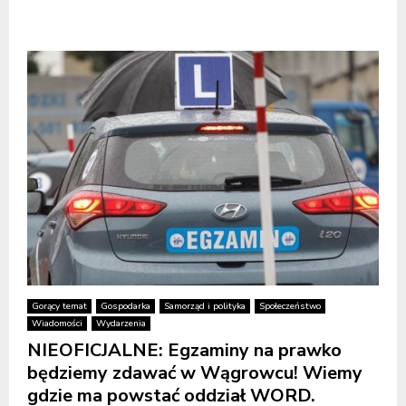
Gorący temat
Gospodarka
Samorząd i polityka
Społeczeństwo
Wiadomości
Wydarzenia
NIEOFICJALNE: Egzaminy na prawko
będziemy zdawać w Wągrowcu! Wiemy
gdzie ma powstać oddział WORD.