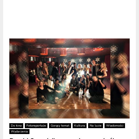
Do kina
Fotoreportaże
Gorący temat
Kultura
Na luzie
Wiadomości
Wydarzenia