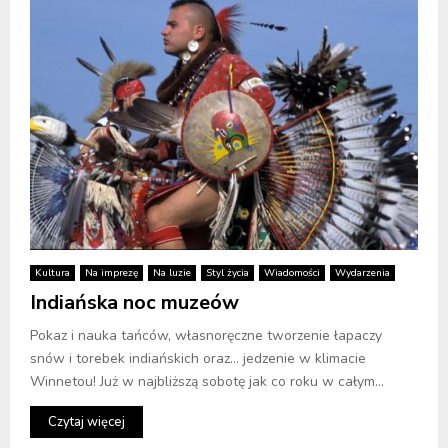
Kultura
Na imprezę
Na luzie
Styl życia
Wiadomości
Wydarzenia
Indiańska noc muzeów
Pokaz i nauka tańców, własnoręczne tworzenie łapaczy
snów i torebek indiańskich oraz… jedzenie w klimacie
Winnetou! Już w najbliższą sobotę jak co roku w całym...
Czytaj więcej