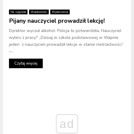
Na sygnale
Wiadomości
Wydarzenia
Pijany nauczyciel prowadził lekcję!
Dyrektor wyczuł alkohol. Policja to potwierdziła. Nauczyciel
wyleci z pracy? „Dzisiaj w szkole podstawowej w Wapnie
jeden z nauczycieli prowadził lekcje w stanie nietrzeźwości”
–...
Czytaj więcej
ad