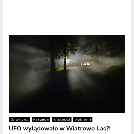
Gorący temat
Na sygnale
Wiadomości
Wydarzenia
UFO wylądowało w Wiatrowo Las?!