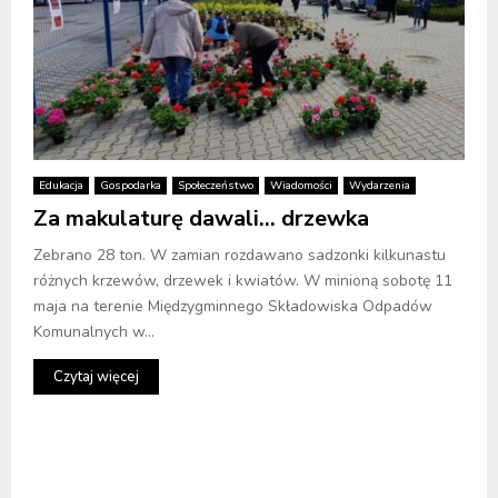
Edukacja
Gospodarka
Społeczeństwo
Wiadomości
Wydarzenia
Za makulaturę dawali… drzewka
Zebrano 28 ton. W zamian rozdawano sadzonki kilkunastu
różnych krzewów, drzewek i kwiatów. W minioną sobotę 11
maja na terenie Międzygminnego Składowiska Odpadów
Komunalnych w...
Czytaj więcej