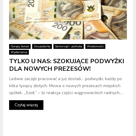
Gorący temat
Gospodarka
Samorząd i polityka
Wiadomości
Wydarzenia
TYLKO U NAS: SZOKUJĄCE PODWYŻKI
DLA NOWYCH PREZESÓW!
Ledwie zaczęli pracować a już dostali… podwyżki, każdy po
kilka tysięcy złotych. Mowa o nowych prezesach miejskich
spółek. „Szok” – to reakcja części wągrowieckich radnych....
Czytaj więcej