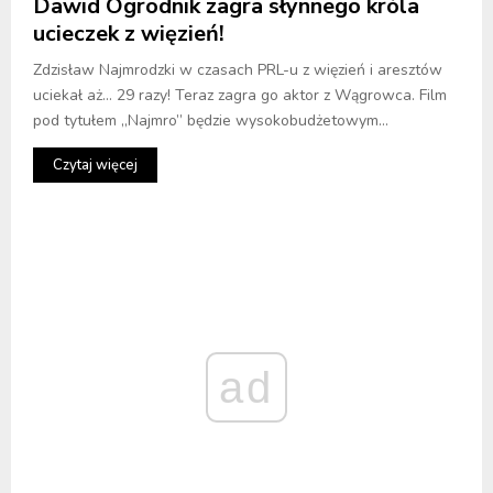
Dawid Ogrodnik zagra słynnego króla
ucieczek z więzień!
Zdzisław Najmrodzki w czasach PRL-u z więzień i aresztów
uciekał aż… 29 razy! Teraz zagra go aktor z Wągrowca. Film
pod tytułem „Najmro” będzie wysokobudżetowym...
Czytaj więcej
ad