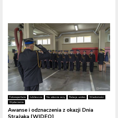
Fotoreportaże
Jubileusze
Na własne oczy
Relacje wideo
Wiadomości
Wydarzenia
Awanse i odznaczenia z okazji Dnia
Strażaka [WIDEO]