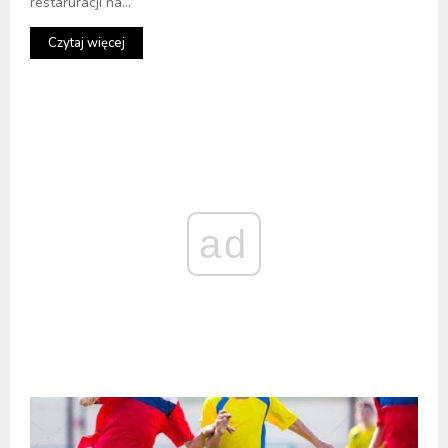
restaruracji na...
Czytaj więcej
ad