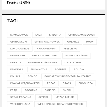
Kronika
(1 694)
TAGI
DAMASŁAWEK
ENEA
EPIDEMIA
GMINA DAMASŁAWEK
GMINA SKOKI
GMINA WĄGROWIEC
GOŁAŃCZ
IMGW
KORONAWIRUS
KWARANTANNA
MIEŚCISKO
NEKROLOGI
NIELBA WĄGROWIEC
NOWE ZAKAŻENIA
ODESZLI
OSTATNIE POŻEGNANIE
OSTRZEŻENIE
PANDEMIA
PIŁKA NOŻNA
POGRZEB
POLICJA
POLSKA
POMOC
POWIATOWY INSPEKTOR SANITARNY
POWIAT WĄGROWIECKI
POŻAR
PRACA
PROGNOZA
PRĄD
ROGOŹNO
SANPEID
SKOKI
STRAŻ POŻARNA
SZPITAL
URZĄD MIEJSKI
WIELKOPOLSKA
WIELKOPOLSKI URZĄD WOJEWÓDZKI