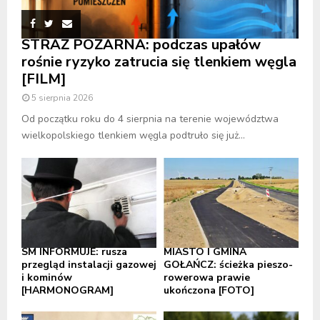
STRAŻ POŻARNA: podczas upałów
rośnie ryzyko zatrucia się tlenkiem węgla
[FILM]
5 sierpnia 2026
Od początku roku do 4 sierpnia na terenie województwa
wielkopolskiego tlenkiem węgla podtruło się już...
SM INFORMUJE: rusza
MIASTO I GMINA
przegląd instalacji gazowej
GOŁAŃCZ: ścieżka pieszo-
i kominów
rowerowa prawie
[HARMONOGRAM]
ukończona [FOTO]