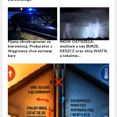
Pijany obcokrajowiec za
IMGW OSTRZEGA:
kierownicą. Prokurator z
możliwe u nas BURZE,
Wągrowca chce surowej
DESZCZ oraz silny WIATR,
kary
a lokalnie...