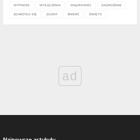
WYPADEK
WYŁĄCZENIA
WĄGROWIEC
ZAGROŻENIE
ZDARZYŁO SIĘ
ZGONY
ŚMIERĆ
ŚWIĘTO
ad
Najnowsze artykuły