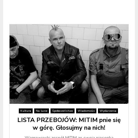
Kultura
Na luzie
Społeczeństwo
Wiadomości
Wydarzenia
LISTA PRZEBOJÓW: MITIM pnie się
w górę. Głosujmy na nich!
Wągrowiecki zespół MITIM ze swoją piosenką