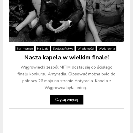
Na imprezę
Na luzie
Społeczeństwo
Wiadomości
Wydarzenia
Nasza kapela w wielkim finale!
Wągrowiecki zespół MITIM dostał się do ścisłego
finału konkursu Antyradia. Głosować można było do
północy 26 maja na stronie Antyradia. Kapela z
Wągrowca była jedną...
Czytaj więcej