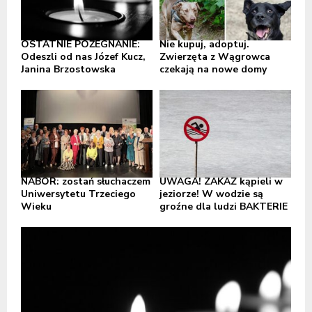
OSTATNIE POŻEGNANIE:
Nie kupuj, adoptuj.
Odeszli od nas Józef Kucz,
Zwierzęta z Wągrowca
Janina Brzostowska
czekają na nowe domy
NABÓR: zostań słuchaczem
UWAGA! ZAKAZ kąpieli w
Uniwersytetu Trzeciego
jeziorze! W wodzie są
Wieku
groźne dla ludzi BAKTERIE