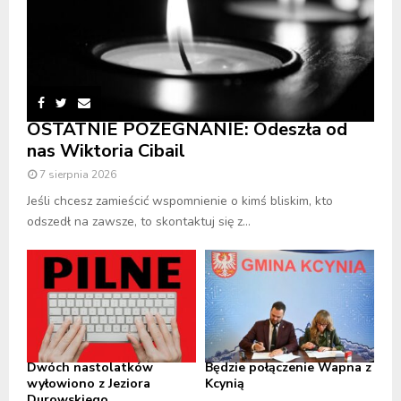
OSTATNIE POŻEGNANIE: Odeszła od
nas Wiktoria Cibail
7 sierpnia 2026
Jeśli chcesz zamieścić wspomnienie o kimś bliskim, kto
odszedł na zawsze, to skontaktuj się z...
Dwóch nastolatków
Będzie połączenie Wapna z
wyłowiono z Jeziora
Kcynią
Durowskiego