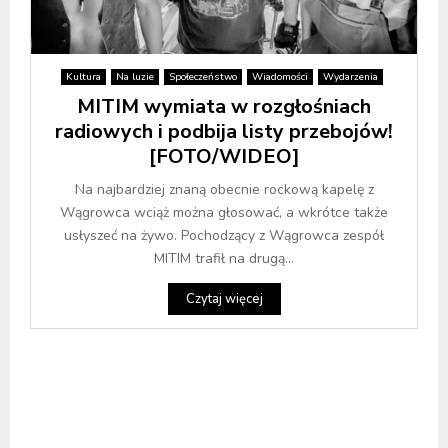
Kultura
Na luzie
Społeczeństwo
Wiadomości
Wydarzenia
MITIM wymiata w rozgłośniach
radiowych i podbija listy przebojów!
[FOTO/WIDEO]
Na najbardziej znaną obecnie rockową kapelę z
Wągrowca wciąż można głosować, a wkrótce także
usłyszeć na żywo. Pochodzący z Wągrowca zespół
MITIM trafił na drugą...
Czytaj więcej