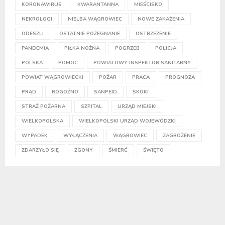
KORONAWIRUS
KWARANTANNA
MIEŚCISKO
NEKROLOGI
NIELBA WĄGROWIEC
NOWE ZAKAŻENIA
ODESZLI
OSTATNIE POŻEGNANIE
OSTRZEŻENIE
PANDEMIA
PIŁKA NOŻNA
POGRZEB
POLICJA
POLSKA
POMOC
POWIATOWY INSPEKTOR SANITARNY
POWIAT WĄGROWIECKI
POŻAR
PRACA
PROGNOZA
PRĄD
ROGOŹNO
SANPEID
SKOKI
STRAŻ POŻARNA
SZPITAL
URZĄD MIEJSKI
WIELKOPOLSKA
WIELKOPOLSKI URZĄD WOJEWÓDZKI
WYPADEK
WYŁĄCZENIA
WĄGROWIEC
ZAGROŻENIE
ZDARZYŁO SIĘ
ZGONY
ŚMIERĆ
ŚWIĘTO