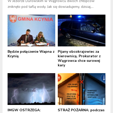
W Jeziorze Durowskim w Wągrowcu dwóch chłopców
zniknęło pod taflą wody. Jak się dowiadujemy, dzisiaj,...
Będzie połączenie Wapna z
Pijany obcokrajowiec za
Kcynią
kierownicą. Prokurator z
Wągrowca chce surowej
kary
IMGW OSTRZEGA:
STRAŻ POŻARNA: podczas