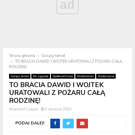
ad
Strona główna
Gorący temat
TO BRACIA DAWID I WOJTEK URATOWALI Z POŻARU CAŁĄ
RODZINĘ!
Gorący temat
Na sygnale
Społeczeństwo
Wiadomości
Wydarzenia
TO BRACIA DAWID I WOJTEK
URATOWALI Z POŻARU CAŁĄ
RODZINĘ!
Krzysztof Czapul
2 stycznia 2020
PODAJ DALEJ!