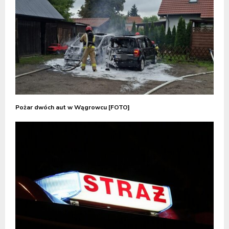
Pożar dwóch aut w Wągrowcu [FOTO]