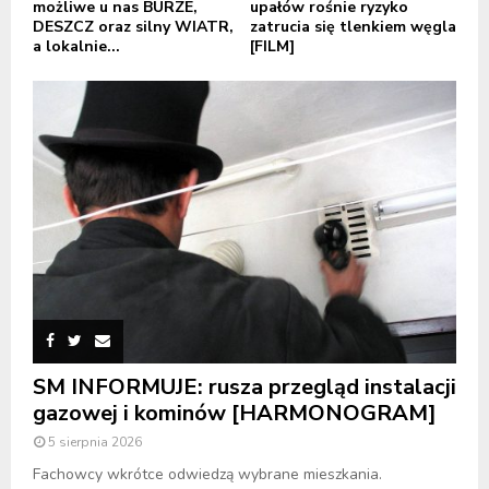
możliwe u nas BURZE,
upałów rośnie ryzyko
DESZCZ oraz silny WIATR,
zatrucia się tlenkiem węgla
a lokalnie...
[FILM]
SM INFORMUJE: rusza przegląd instalacji
gazowej i kominów [HARMONOGRAM]
5 sierpnia 2026
Fachowcy wkrótce odwiedzą wybrane mieszkania.