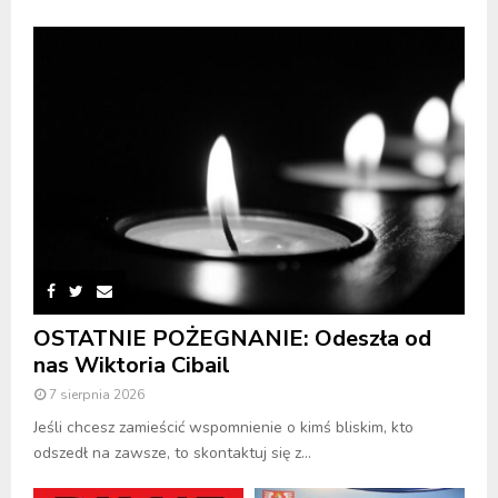
OSTATNIE POŻEGNANIE: Odeszła od
nas Wiktoria Cibail
7 sierpnia 2026
Jeśli chcesz zamieścić wspomnienie o kimś bliskim, kto
odszedł na zawsze, to skontaktuj się z...