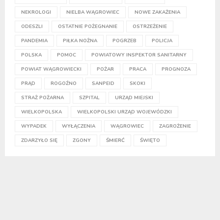
NEKROLOGI
NIELBA WĄGROWIEC
NOWE ZAKAŻENIA
ODESZLI
OSTATNIE POŻEGNANIE
OSTRZEŻENIE
PANDEMIA
PIŁKA NOŻNA
POGRZEB
POLICJA
POLSKA
POMOC
POWIATOWY INSPEKTOR SANITARNY
POWIAT WĄGROWIECKI
POŻAR
PRACA
PROGNOZA
PRĄD
ROGOŹNO
SANPEID
SKOKI
STRAŻ POŻARNA
SZPITAL
URZĄD MIEJSKI
WIELKOPOLSKA
WIELKOPOLSKI URZĄD WOJEWÓDZKI
WYPADEK
WYŁĄCZENIA
WĄGROWIEC
ZAGROŻENIE
ZDARZYŁO SIĘ
ZGONY
ŚMIERĆ
ŚWIĘTO