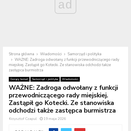
ad
Strona główna
Wiadomości
Samorząd i polityka
WAŻNE: Zadroga odwołany z funkcji przewodniczącego rady
miejskiej. Zastąpił go Kotecki. Ze stanowiska odchodzi także
zastępca burmistrza
Gorący temat
Samorząd i polityka
Wiadomości
WAŻNE: Zadroga odwołany z funkcji
przewodniczącego rady miejskiej.
Zastąpił go Kotecki. Ze stanowiska
odchodzi także zastępca burmistrza
Krzysztof Czapul
19 maja 2026