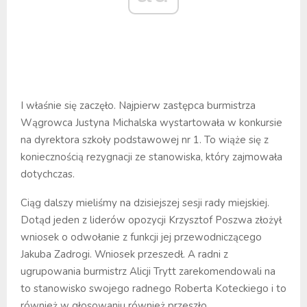
I właśnie się zaczęło. Najpierw zastępca burmistrza
Wągrowca Justyna Michalska wystartowała w konkursie
na dyrektora szkoły podstawowej nr 1. To wiąże się z
koniecznością rezygnacji ze stanowiska, który zajmowała
dotychczas.
Ciąg dalszy mieliśmy na dzisiejszej sesji rady miejskiej.
Dotąd jeden z liderów opozycji Krzysztof Poszwa złożył
wniosek o odwołanie z funkcji jej przewodniczącego
Jakuba Zadrogi. Wniosek przeszedł. A radni z
ugrupowania burmistrz Alicji Trytt zarekomendowali na
to stanowisko swojego radnego Roberta Koteckiego i to
również w głosowaniu również przeszło.