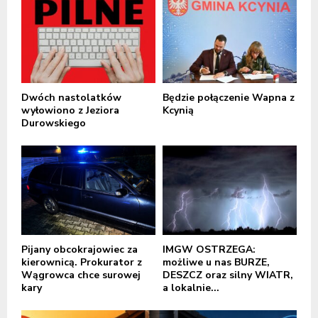
Dwóch nastolatków
Będzie połączenie Wapna z
wyłowiono z Jeziora
Kcynią
Durowskiego
Pijany obcokrajowiec za
IMGW OSTRZEGA:
kierownicą. Prokurator z
możliwe u nas BURZE,
Wągrowca chce surowej
DESZCZ oraz silny WIATR,
kary
a lokalnie...