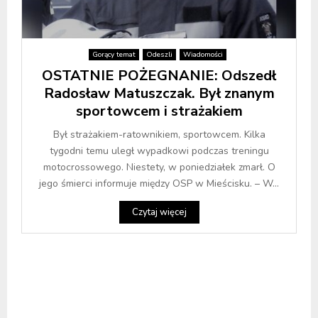
Gorący temat
Odeszli
Wiadomości
OSTATNIE POŻEGNANIE: Odszedł
Radosław Matuszczak. Był znanym
sportowcem i strażakiem
Był strażakiem-ratownikiem, sportowcem. Kilka
tygodni temu uległ wypadkowi podczas treningu
motocrossowego. Niestety, w poniedziałek zmarł. O
jego śmierci informuje między OSP w Mieścisku. – W...
Czytaj więcej