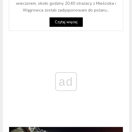
wieczorem, około godziny 20.40 strażacy z Mieściska i
Wągrowca zostali zadysponowani do pożaru...
Czytaj więcej
ad