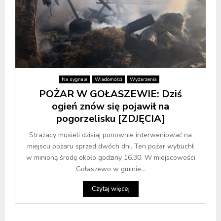
Na sygnale
Wiadomości
Wydarzenia
POŻAR W GOŁASZEWIE: Dziś
ogień znów się pojawił na
pogorzelisku [ZDJĘCIA]
Strażacy musieli dzisiaj ponownie interweniować na
miejscu pożaru sprzed dwóch dni. Ten pożar wybuchł
w minioną środę około godziny 16.30. W miejscowości
Gołaszewo w gminie...
Czytaj więcej