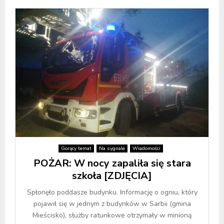
Gorący temat
Na sygnale
Wiadomości
POŻAR: W nocy zapaliła się stara
szkoła [ZDJĘCIA]
Spłonęło poddasze budynku. Informację o ogniu, który
pojawił się w jednym z budynków w Sarbii (gmina
Mieścisko), służby ratunkowe otrzymały w minioną