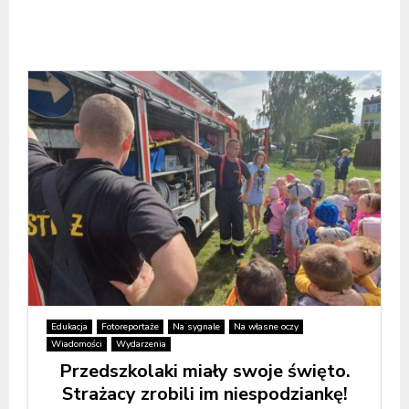
Edukacja
Fotoreportaże
Na sygnale
Na własne oczy
Wiadomości
Wydarzenia
Przedszkolaki miały swoje święto.
Strażacy zrobili im niespodziankę!