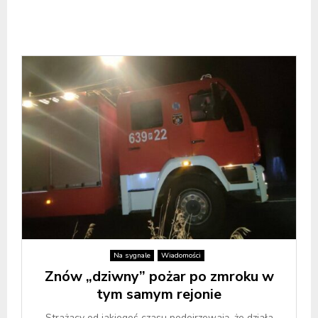
Na sygnale
Wiadomości
Znów „dziwny” pożar po zmroku w
tym samym rejonie
Strażacy od jakiegoś czasu podejrzewają, że działa