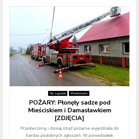
Na sygnale
Wiadomości
POŻARY: Płonęły sadze pod
Mieściskiem i Damasławkiem
[ZDJĘCIA]
Przedwczoraj i dzisiaj straż pożarna wyjeżdżała do
bardzo podobnych zgłoszeń. W poniedziałek