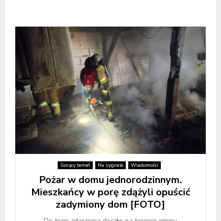
Gorący temat
Na sygnale
Wiadomości
Pożar w domu jednorodzinnym.
Mieszkańcy w porę zdążyli opuścić
zadymiony dom [FOTO]
Do tego zdarzenia doszło na terenie gminy