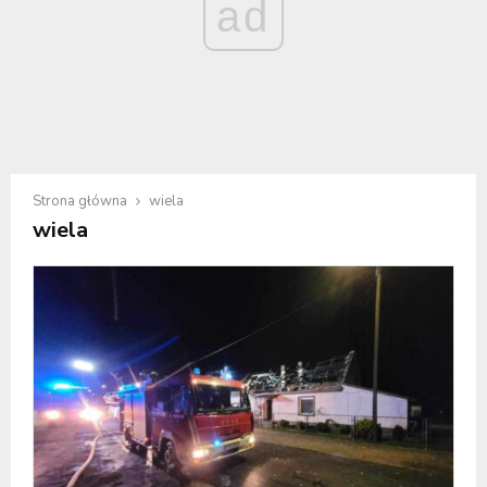
ad
Strona główna
wiela
wiela