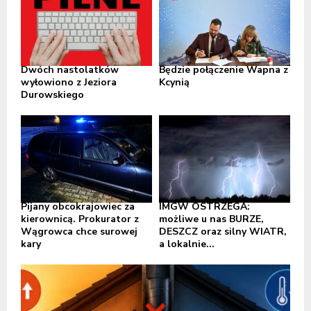
Dwóch nastolatków
Będzie połączenie Wapna z
wyłowiono z Jeziora
Kcynią
Durowskiego
Pijany obcokrajowiec za
IMGW OSTRZEGA:
kierownicą. Prokurator z
możliwe u nas BURZE,
Wągrowca chce surowej
DESZCZ oraz silny WIATR,
kary
a lokalnie...