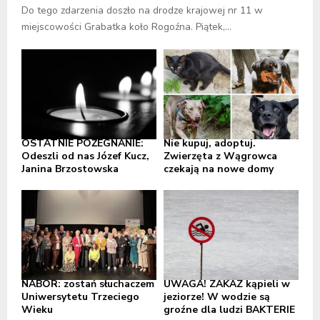
Do tego zdarzenia doszło na drodze krajowej nr 11 w
miejscowości Grabatka koło Rogoźna. Piątek,...
OSTATNIE POŻEGNANIE:
Nie kupuj, adoptuj.
Odeszli od nas Józef Kucz,
Zwierzęta z Wągrowca
Janina Brzostowska
czekają na nowe domy
NABÓR: zostań słuchaczem
UWAGA! ZAKAZ kąpieli w
Uniwersytetu Trzeciego
jeziorze! W wodzie są
Wieku
groźne dla ludzi BAKTERIE