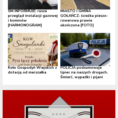
SM INFORMUJE: rusza
MIASTO I GMINA
przegląd instalacji gazowej
GOŁAŃCZ: ścieżka pieszo-
i kominów
rowerowa prawie
[HARMONOGRAM]
ukończona [FOTO]
Koło Gospodyń Wiejskich z
POLICJA podsumowuje
dotacją od marszałka
lipiec na naszych drogach.
Śmierć, wypadki i pijani