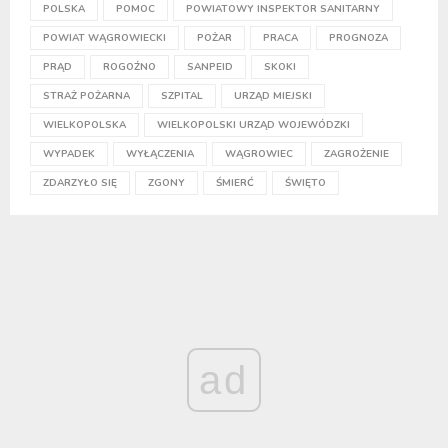
POLSKA
POMOC
POWIATOWY INSPEKTOR SANITARNY
POWIAT WĄGROWIECKI
POŻAR
PRACA
PROGNOZA
PRĄD
ROGOŹNO
SANPEID
SKOKI
STRAŻ POŻARNA
SZPITAL
URZĄD MIEJSKI
WIELKOPOLSKA
WIELKOPOLSKI URZĄD WOJEWÓDZKI
WYPADEK
WYŁĄCZENIA
WĄGROWIEC
ZAGROŻENIE
ZDARZYŁO SIĘ
ZGONY
ŚMIERĆ
ŚWIĘTO
ad