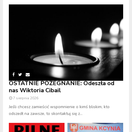
OSTATNIE POŻEGNANIE: Odeszła od
nas Wiktoria Cibail
7 sierpnia 2026
Jeśli chcesz zamieścić wspomnienie o kimś bliskim, kto
odszedł na zawsze, to skontaktuj się z...