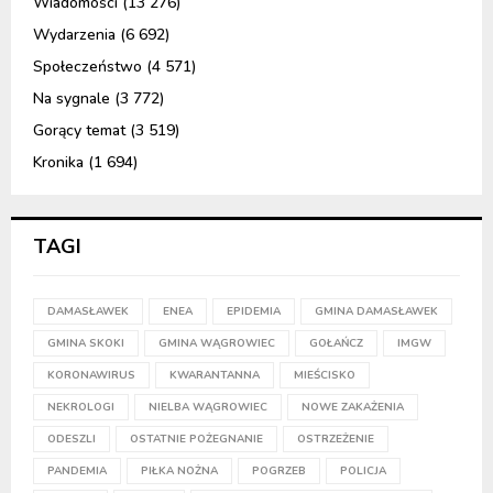
Wiadomości
(13 276)
Wydarzenia
(6 692)
Społeczeństwo
(4 571)
Na sygnale
(3 772)
Gorący temat
(3 519)
Kronika
(1 694)
TAGI
DAMASŁAWEK
ENEA
EPIDEMIA
GMINA DAMASŁAWEK
GMINA SKOKI
GMINA WĄGROWIEC
GOŁAŃCZ
IMGW
KORONAWIRUS
KWARANTANNA
MIEŚCISKO
NEKROLOGI
NIELBA WĄGROWIEC
NOWE ZAKAŻENIA
ODESZLI
OSTATNIE POŻEGNANIE
OSTRZEŻENIE
PANDEMIA
PIŁKA NOŻNA
POGRZEB
POLICJA