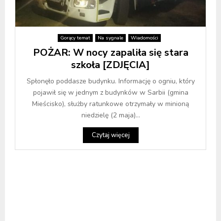
Gorący temat
Na sygnale
Wiadomości
POŻAR: W nocy zapaliła się stara
szkoła [ZDJĘCIA]
Spłonęło poddasze budynku. Informację o ogniu, który
pojawił się w jednym z budynków w Sarbii (gmina
Mieścisko), służby ratunkowe otrzymały w minioną
niedzielę (2 maja)...
Czytaj więcej