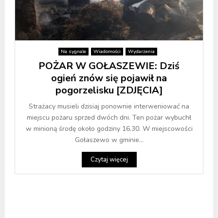
Na sygnale
Wiadomości
Wydarzenia
POŻAR W GOŁASZEWIE: Dziś
ogień znów się pojawił na
pogorzelisku [ZDJĘCIA]
Strażacy musieli dzisiaj ponownie interweniować na
miejscu pożaru sprzed dwóch dni. Ten pożar wybuchł
w minioną środę około godziny 16.30. W miejscowości
Gołaszewo w gminie...
Czytaj więcej