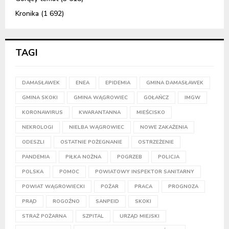
Kronika
(1 692)
TAGI
DAMASŁAWEK
ENEA
EPIDEMIA
GMINA DAMASŁAWEK
GMINA SKOKI
GMINA WĄGROWIEC
GOŁAŃCZ
IMGW
KORONAWIRUS
KWARANTANNA
MIEŚCISKO
NEKROLOGI
NIELBA WĄGROWIEC
NOWE ZAKAŻENIA
ODESZLI
OSTATNIE POŻEGNANIE
OSTRZEŻENIE
PANDEMIA
PIŁKA NOŻNA
POGRZEB
POLICJA
POLSKA
POMOC
POWIATOWY INSPEKTOR SANITARNY
POWIAT WĄGROWIECKI
POŻAR
PRACA
PROGNOZA
PRĄD
ROGOŹNO
SANPEID
SKOKI
STRAŻ POŻARNA
SZPITAL
URZĄD MIEJSKI