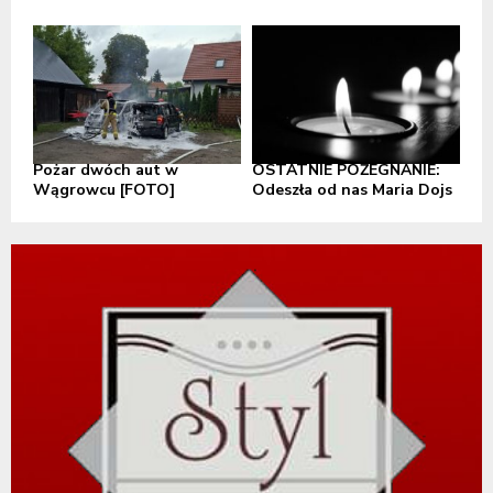
Pożar dwóch aut w
OSTATNIE POŻEGNANIE:
Wągrowcu [FOTO]
Odeszła od nas Maria Dojs