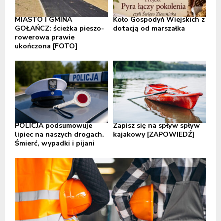
MIASTO I GMINA
Koło Gospodyń Wiejskich z
GOŁAŃCZ: ścieżka pieszo-
dotacją od marszałka
rowerowa prawie
ukończona [FOTO]
POLICJA podsumowuje
Zapisz się na spływ spływ
lipiec na naszych drogach.
kajakowy [ZAPOWIEDŹ]
Śmierć, wypadki i pijani