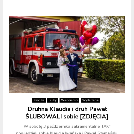
Kronika
Śluby
Wiadomości
Wydarzenia
Druhna Klaudia i druh Paweł
ŚLUBOWALI sobie [ZDJĘCIA]
W sobotę 3 października sakramentalne TAK”
powiedzieli sobie Klaudia Iwańska i Paweł Szymański.