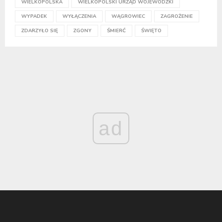
WIELKOPOLSKA
WIELKOPOLSKI URZĄD WOJEWÓDZKI
WYPADEK
WYŁĄCZENIA
WĄGROWIEC
ZAGROŻENIE
ZDARZYŁO SIĘ
ZGONY
ŚMIERĆ
ŚWIĘTO
ad