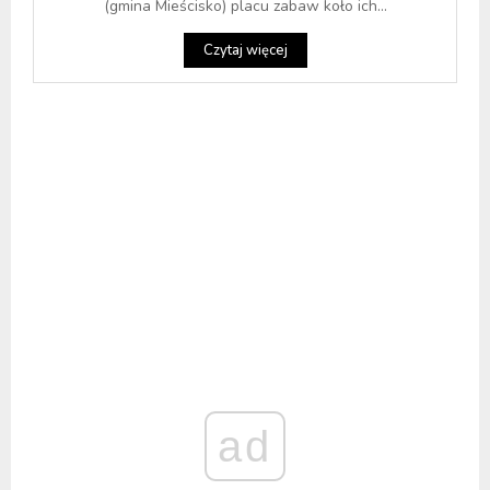
(gmina Mieścisko) placu zabaw koło ich...
Czytaj więcej
ad