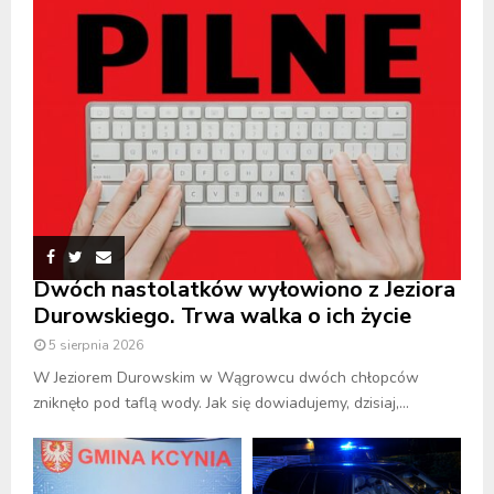
Dwóch nastolatków wyłowiono z Jeziora
Durowskiego. Trwa walka o ich życie
5 sierpnia 2026
W Jeziorem Durowskim w Wągrowcu dwóch chłopców
zniknęło pod taflą wody. Jak się dowiadujemy, dzisiaj,...