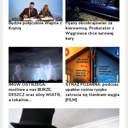
Będzie połączenie Wapna z
Pijany obcokrajowiec za
Kcynią
kierownicą. Prokurator z
Wągrowca chce surowej
kary
IMGW OSTRZEGA:
STRAŻ POŻARNA: podczas
możliwe u nas BURZE,
upałów rośnie ryzyko
DESZCZ oraz silny WIATR,
zatrucia się tlenkiem węgla
a lokalnie...
[FILM]