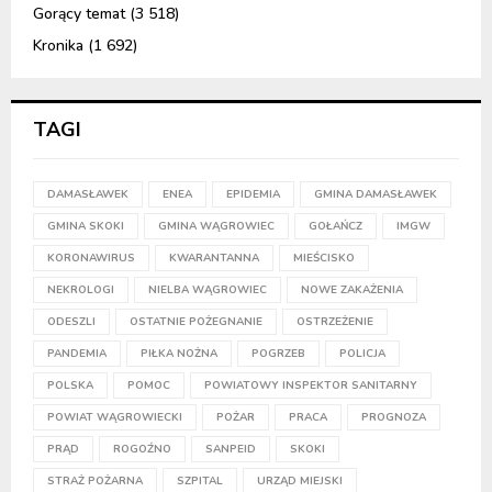
Gorący temat
(3 518)
Kronika
(1 692)
TAGI
DAMASŁAWEK
ENEA
EPIDEMIA
GMINA DAMASŁAWEK
GMINA SKOKI
GMINA WĄGROWIEC
GOŁAŃCZ
IMGW
KORONAWIRUS
KWARANTANNA
MIEŚCISKO
NEKROLOGI
NIELBA WĄGROWIEC
NOWE ZAKAŻENIA
ODESZLI
OSTATNIE POŻEGNANIE
OSTRZEŻENIE
PANDEMIA
PIŁKA NOŻNA
POGRZEB
POLICJA
POLSKA
POMOC
POWIATOWY INSPEKTOR SANITARNY
POWIAT WĄGROWIECKI
POŻAR
PRACA
PROGNOZA
PRĄD
ROGOŹNO
SANPEID
SKOKI
STRAŻ POŻARNA
SZPITAL
URZĄD MIEJSKI