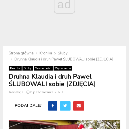
ad
Strona główna
Kronika
Śluby
Druhna Klaudia i druh Paweł ŚLUBOWALI sobie [ZDJĘCIA]
Kronika
Śluby
Wiadomości
Wydarzenia
Druhna Klaudia i druh Paweł
ŚLUBOWALI sobie [ZDJĘCIA]
Redakcja
6 października 2020
PODAJ DALEJ!