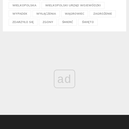
WIELKOPOLSKA
WIELKOPOLSKI URZĄD WOJEWÓDZKI
WYPADEK
WYŁĄCZENIA
WĄGROWIEC
ZAGROŻENIE
ZDARZYŁO SIĘ
ZGONY
ŚMIERĆ
ŚWIĘTO
ad