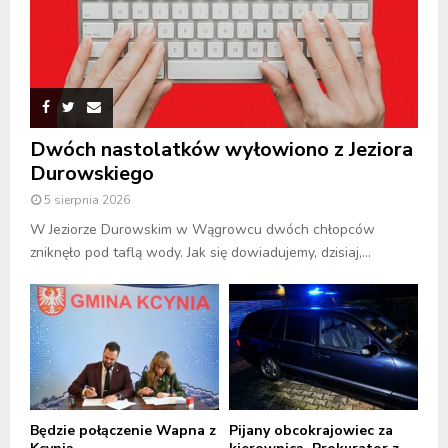
Dwóch nastolatków wyłowiono z Jeziora
Durowskiego
5 sierpnia 2026
W Jeziorze Durowskim w Wągrowcu dwóch chłopców
zniknęło pod taflą wody. Jak się dowiadujemy, dzisiaj,...
Będzie połączenie Wapna z
Pijany obcokrajowiec za