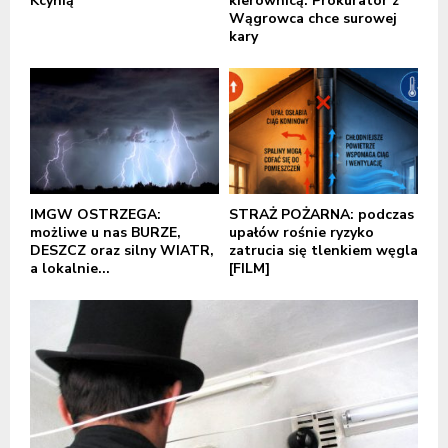
Kcynią
kierownicą. Prokurator z
Wągrowca chce surowej
kary
IMGW OSTRZEGA:
STRAŻ POŻARNA: podczas
możliwe u nas BURZE,
upałów rośnie ryzyko
DESZCZ oraz silny WIATR,
zatrucia się tlenkiem węgla
a lokalnie...
[FILM]