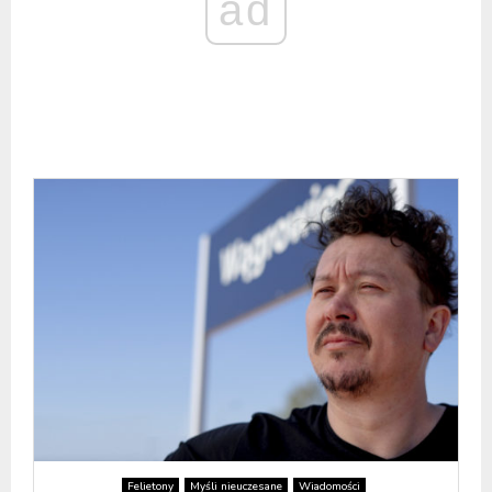
ad
Felietony
Myśli nieuczesane
Wiadomości