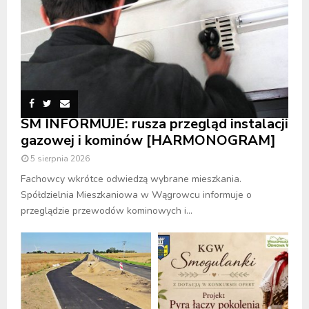
SM INFORMUJE: rusza przegląd instalacji
gazowej i kominów [HARMONOGRAM]
5 sierpnia 2026
Fachowcy wkrótce odwiedzą wybrane mieszkania.
Spółdzielnia Mieszkaniowa w Wągrowcu informuje o
przeglądzie przewodów kominowych i...