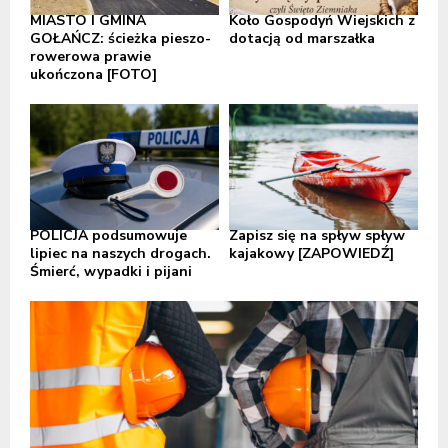
MIASTO I GMINA
Koło Gospodyń Wiejskich z
GOŁAŃCZ: ścieżka pieszo-
dotacją od marszałka
rowerowa prawie
ukończona [FOTO]
POLICJA podsumowuje
Zapisz się na spływ spływ
lipiec na naszych drogach.
kajakowy [ZAPOWIEDŹ]
Śmierć, wypadki i pijani