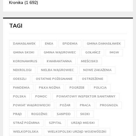
Kronika
(1 692)
TAGI
DAMASŁAWEK
ENEA
EPIDEMIA
GMINA DAMASŁAWEK
GMINA SKOKI
GMINA WĄGROWIEC
GOŁAŃCZ
IMGW
KORONAWIRUS
KWARANTANNA
MIEŚCISKO
NEKROLOGI
NIELBA WĄGROWIEC
NOWE ZAKAŻENIA
ODESZLI
OSTATNIE POŻEGNANIE
OSTRZEŻENIE
PANDEMIA
PIŁKA NOŻNA
POGRZEB
POLICJA
POLSKA
POMOC
POWIATOWY INSPEKTOR SANITARNY
POWIAT WĄGROWIECKI
POŻAR
PRACA
PROGNOZA
PRĄD
ROGOŹNO
SANPEID
SKOKI
STRAŻ POŻARNA
SZPITAL
URZĄD MIEJSKI
WIELKOPOLSKA
WIELKOPOLSKI URZĄD WOJEWÓDZKI