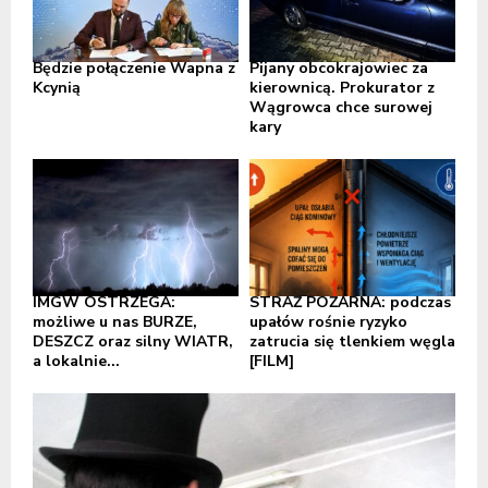
Będzie połączenie Wapna z
Pijany obcokrajowiec za
Kcynią
kierownicą. Prokurator z
Wągrowca chce surowej
kary
IMGW OSTRZEGA:
STRAŻ POŻARNA: podczas
możliwe u nas BURZE,
upałów rośnie ryzyko
DESZCZ oraz silny WIATR,
zatrucia się tlenkiem węgla
a lokalnie...
[FILM]