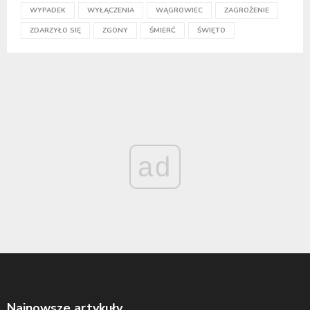
WYPADEK
WYŁĄCZENIA
WĄGROWIEC
ZAGROŻENIE
ZDARZYŁO SIĘ
ZGONY
ŚMIERĆ
ŚWIĘTO
ad
Najnowsze artykuły