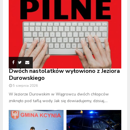
Dwóch nastolatków wyłowiono z Jeziora
Durowskiego
5 sierpnia 2026
W Jeziorze Durowskim w Wągrowcu dwóch chłopców
zniknęło pod taflą wody. Jak się dowiadujemy, dzisiaj,...