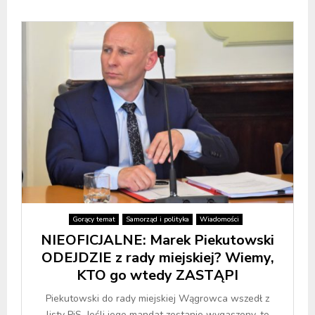
Gorący temat
Samorząd i polityka
Wiadomości
NIEOFICJALNE: Marek Piekutowski
ODEJDZIE z rady miejskiej? Wiemy,
KTO go wtedy ZASTĄPI
Piekutowski do rady miejskiej Wągrowca wszedł z
listy PiS. Jeśli jego mandat zostanie wygaszony, to