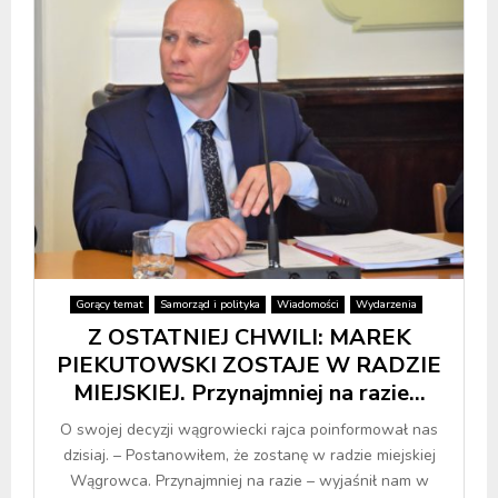
Gorący temat
Samorząd i polityka
Wiadomości
Wydarzenia
Z OSTATNIEJ CHWILI: MAREK
PIEKUTOWSKI ZOSTAJE W RADZIE
MIEJSKIEJ. Przynajmniej na razie…
O swojej decyzji wągrowiecki rajca poinformował nas
dzisiaj. – Postanowiłem, że zostanę w radzie miejskiej
Wągrowca. Przynajmniej na razie – wyjaśnił nam w