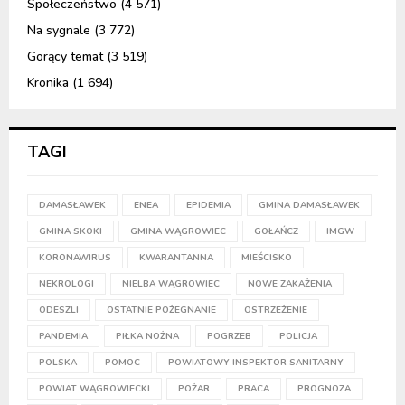
Społeczeństwo
(4 571)
Na sygnale
(3 772)
Gorący temat
(3 519)
Kronika
(1 694)
TAGI
DAMASŁAWEK
ENEA
EPIDEMIA
GMINA DAMASŁAWEK
GMINA SKOKI
GMINA WĄGROWIEC
GOŁAŃCZ
IMGW
KORONAWIRUS
KWARANTANNA
MIEŚCISKO
NEKROLOGI
NIELBA WĄGROWIEC
NOWE ZAKAŻENIA
ODESZLI
OSTATNIE POŻEGNANIE
OSTRZEŻENIE
PANDEMIA
PIŁKA NOŻNA
POGRZEB
POLICJA
POLSKA
POMOC
POWIATOWY INSPEKTOR SANITARNY
POWIAT WĄGROWIECKI
POŻAR
PRACA
PROGNOZA