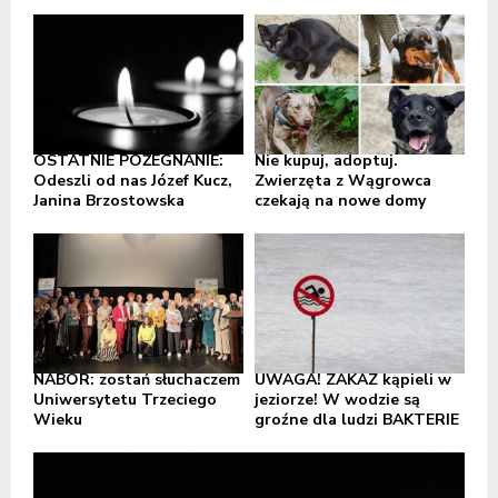
OSTATNIE POŻEGNANIE:
Nie kupuj, adoptuj.
Odeszli od nas Józef Kucz,
Zwierzęta z Wągrowca
Janina Brzostowska
czekają na nowe domy
NABÓR: zostań słuchaczem
UWAGA! ZAKAZ kąpieli w
Uniwersytetu Trzeciego
jeziorze! W wodzie są
Wieku
groźne dla ludzi BAKTERIE