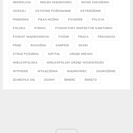
NEKROLOGI
NIELBA WĄGROWIEC
NOWE ZAKAŻENIA
ODESZLI
OSTATNIE POŻEGNANIE
OSTRZEŻENIE
PANDEMIA
PIŁKA NOŻNA
POGRZEB
POLICJA
POLSKA
POMOC
POWIATOWY INSPEKTOR SANITARNY
POWIAT WĄGROWIECKI
POŻAR
PRACA
PROGNOZA
PRĄD
ROGOŹNO
SANPEID
SKOKI
STRAŻ POŻARNA
SZPITAL
URZĄD MIEJSKI
WIELKOPOLSKA
WIELKOPOLSKI URZĄD WOJEWÓDZKI
WYPADEK
WYŁĄCZENIA
WĄGROWIEC
ZAGROŻENIE
ZDARZYŁO SIĘ
ZGONY
ŚMIERĆ
ŚWIĘTO