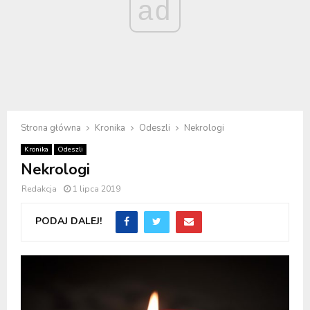
ad
Strona główna
Kronika
Odeszli
Nekrologi
Kronika
Odeszli
Nekrologi
Redakcja
1 lipca 2019
PODAJ DALEJ!