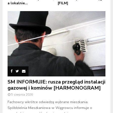
a lokalnie...
[FILM]
SM INFORMUJE: rusza przegląd instalacji
gazowej i kominów [HARMONOGRAM]
5 sierpnia 2026
Fachowcy wkrótce odwiedzą wybrane mieszkania.
Spółdzielnia Mieszkaniowa w Wągrowcu informuje o