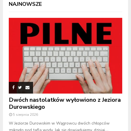
NAJNOWSZE
Dwóch nastolatków wyłowiono z Jeziora
Durowskiego
5 sierpnia 2026
W Jeziorze Durowskim w Wągrowcu dwóch chłopców
zniknęło pod taflą wody. Jak się dowiadujemy, dzisiaj,...