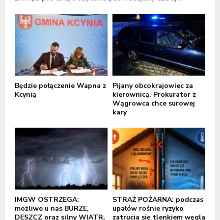
Będzie połączenie Wapna z
Pijany obcokrajowiec za
Kcynią
kierownicą. Prokurator z
Wągrowca chce surowej
kary
IMGW OSTRZEGA:
STRAŻ POŻARNA: podczas
możliwe u nas BURZE,
upałów rośnie ryzyko
DESZCZ oraz silny WIATR,
zatrucia się tlenkiem węgla