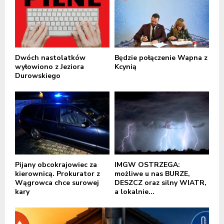
Dwóch nastolatków
Będzie połączenie Wapna z
wyłowiono z Jeziora
Kcynią
Durowskiego
Pijany obcokrajowiec za
IMGW OSTRZEGA:
kierownicą. Prokurator z
możliwe u nas BURZE,
Wągrowca chce surowej
DESZCZ oraz silny WIATR,
kary
a lokalnie...