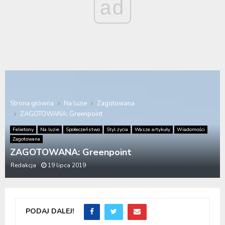
ad
Strona główna
Na luzie
Zagotowana
ZAGOTOWANA: Greenpoint
Felietony
Na luzie
Społeczeństwo
Styl życia
Wasze artykuły
Wiadomości
Zagotowana
ZAGOTOWANA: Greenpoint
Redakcja
19 lipca 2019
PODAJ DALEJ!