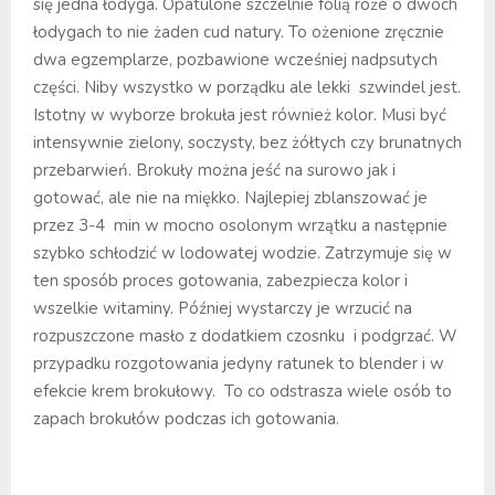
się jedna łodyga. Opatulone szczelnie folią róże o dwóch
łodygach to nie żaden cud natury. To ożenione zręcznie
dwa egzemplarze, pozbawione wcześniej nadpsutych
części. Niby wszystko w porządku ale lekki szwindel jest.
Istotny w wyborze brokuła jest również kolor. Musi być
intensywnie zielony, soczysty, bez żółtych czy brunatnych
przebarwień. Brokuły można jeść na surowo jak i
gotować, ale nie na miękko. Najlepiej zblanszować je
przez 3-4 min w mocno osolonym wrzątku a następnie
szybko schłodzić w lodowatej wodzie. Zatrzymuje się w
ten sposób proces gotowania, zabezpiecza kolor i
wszelkie witaminy. Później wystarczy je wrzucić na
rozpuszczone masło z dodatkiem czosnku i podgrzać. W
przypadku rozgotowania jedyny ratunek to blender i w
efekcie krem brokułowy. To co odstrasza wiele osób to
zapach brokułów podczas ich gotowania.