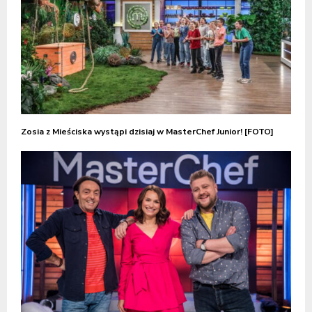
Zosia z Mieściska wystąpi dzisiaj w MasterChef Junior! [FOTO]