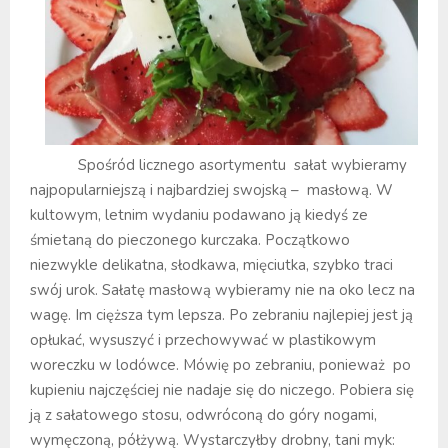
Spośród licznego asortymentu sałat wybieramy
najpopularniejszą i najbardziej swojską – masłową. W
kultowym, letnim wydaniu podawano ją kiedyś ze
śmietaną do pieczonego kurczaka. Początkowo
niezwykle delikatna, słodkawa, mięciutka, szybko traci
swój urok. Sałatę masłową wybieramy nie na oko lecz na
wagę. Im cięższa tym lepsza. Po zebraniu najlepiej jest ją
opłukać, wysuszyć i przechowywać w plastikowym
woreczku w lodówce. Mówię po zebraniu, ponieważ po
kupieniu najczęściej nie nadaje się do niczego. Pobiera się
ją z sałatowego stosu, odwróconą do góry nogami,
wymęczoną, półżywą. Wystarczyłby drobny, tani myk: