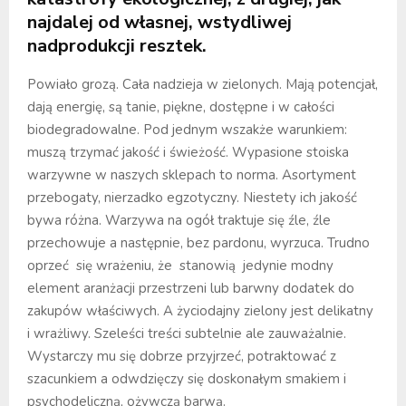
najdalej od własnej, wstydliwej
nadprodukcji resztek.
Powiało grozą. Cała nadzieja w zielonych. Mają potencjał,
dają energię, są tanie, piękne, dostępne i w całości
biodegradowalne. Pod jednym wszakże warunkiem:
muszą trzymać jakość i świeżość. Wypasione stoiska
warzywne w naszych sklepach to norma. Asortyment
przebogaty, nierzadko egzotyczny. Niestety ich jakość
bywa różna. Warzywa na ogół traktuje się źle, źle
przechowuje a następnie, bez pardonu, wyrzuca. Trudno
oprzeć się wrażeniu, że stanowią jedynie modny
element aranżacji przestrzeni lub barwny dodatek do
zakupów właściwych. A życiodajny zielony jest delikatny
i wrażliwy. Szeleści treści subtelnie ale zauważalnie.
Wystarczy mu się dobrze przyjrzeć, potraktować z
szacunkiem a odwdzięczy się doskonałym smakiem i
psychodeliczną, ożywczą barwą.