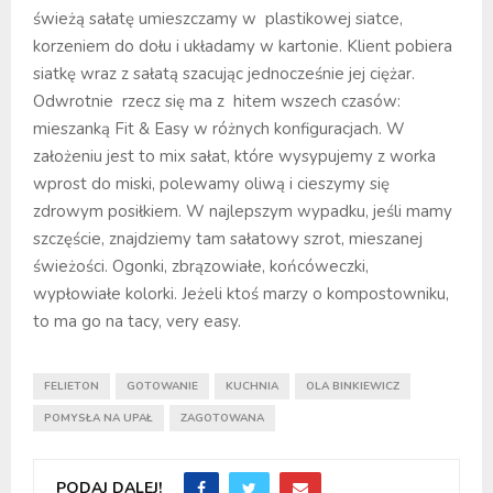
świeżą sałatę umieszczamy w plastikowej siatce,
korzeniem do dołu i układamy w kartonie. Klient pobiera
siatkę wraz z sałatą szacując jednocześnie jej ciężar.
Odwrotnie rzecz się ma z hitem wszech czasów:
mieszanką Fit & Easy w różnych konfiguracjach. W
założeniu jest to mix sałat, które wysypujemy z worka
wprost do miski, polewamy oliwą i cieszymy się
zdrowym posiłkiem. W najlepszym wypadku, jeśli mamy
szczęście, znajdziemy tam sałatowy szrot, mieszanej
świeżości. Ogonki, zbrązowiałe, końcóweczki,
wypłowiałe kolorki. Jeżeli ktoś marzy o kompostowniku,
to ma go na tacy, very easy.
FELIETON
GOTOWANIE
KUCHNIA
OLA BINKIEWICZ
POMYSŁA NA UPAŁ
ZAGOTOWANA
PODAJ DALEJ!