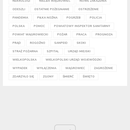
NEKROLOGI
NIELBA WĄGROWIEC
NOWE ZAKAŻENIA
ODESZLI
OSTATNIE POŻEGNANIE
OSTRZEŻENIE
PANDEMIA
PIŁKA NOŻNA
POGRZEB
POLICJA
POLSKA
POMOC
POWIATOWY INSPEKTOR SANITARNY
POWIAT WĄGROWIECKI
POŻAR
PRACA
PROGNOZA
PRĄD
ROGOŹNO
SANPEID
SKOKI
STRAŻ POŻARNA
SZPITAL
URZĄD MIEJSKI
WIELKOPOLSKA
WIELKOPOLSKI URZĄD WOJEWÓDZKI
WYPADEK
WYŁĄCZENIA
WĄGROWIEC
ZAGROŻENIE
ZDARZYŁO SIĘ
ZGONY
ŚMIERĆ
ŚWIĘTO