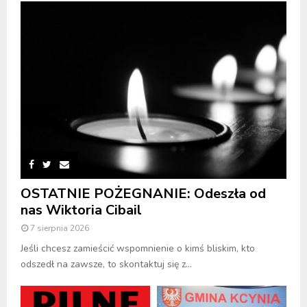
OSTATNIE POŻEGNANIE: Odeszła od
nas Wiktoria Cibail
7 sierpnia 2026
Jeśli chcesz zamieścić wspomnienie o kimś bliskim, kto
odszedł na zawsze, to skontaktuj się z...