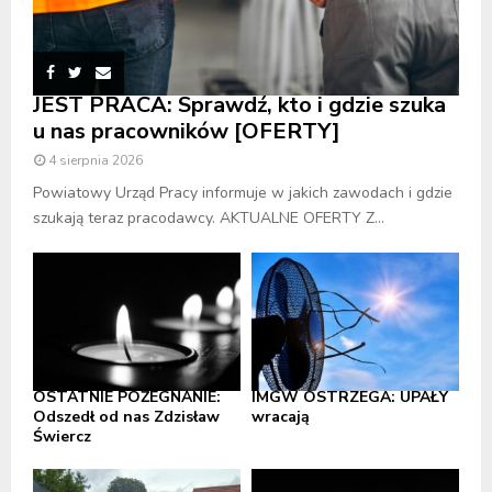
JEST PRACA: Sprawdź, kto i gdzie szuka
u nas pracowników [OFERTY]
4 sierpnia 2026
Powiatowy Urząd Pracy informuje w jakich zawodach i gdzie
szukają teraz pracodawcy. AKTUALNE OFERTY Z...
OSTATNIE POŻEGNANIE:
IMGW OSTRZEGA: UPAŁY
Odszedł od nas Zdzisław
wracają
Świercz