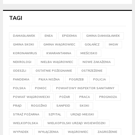
TAGI
DAMASŁAWEK
ENEA
EPIDEMIA
GMINA DAMASŁAWEK
GMINA SKOKI
GMINA WĄGROWIEC
GOŁAŃCZ
IMGW
KORONAWIRUS
KWARANTANNA
MIEŚCISKO
NEKROLOGI
NIELBA WĄGROWIEC
NOWE ZAKAŻENIA
ODESZLI
OSTATNIE POŻEGNANIE
OSTRZEŻENIE
PANDEMIA
PIŁKA NOŻNA
POGRZEB
POLICJA
POLSKA
POMOC
POWIATOWY INSPEKTOR SANITARNY
POWIAT WĄGROWIECKI
POŻAR
PRACA
PROGNOZA
PRĄD
ROGOŹNO
SANPEID
SKOKI
STRAŻ POŻARNA
SZPITAL
URZĄD MIEJSKI
WIELKOPOLSKA
WIELKOPOLSKI URZĄD WOJEWÓDZKI
WYPADEK
WYŁĄCZENIA
WĄGROWIEC
ZAGROŻENIE