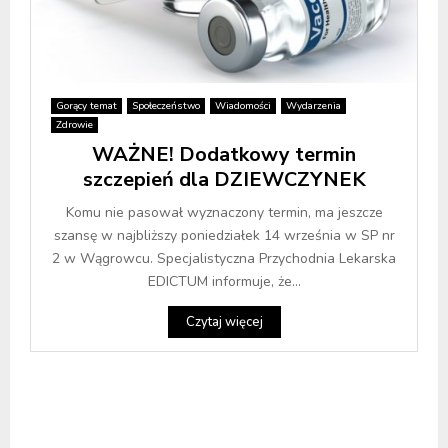
Gorący temat
Społeczeństwo
Wiadomości
Wydarzenia
Zdrowie
WAŻNE! Dodatkowy termin
szczepień dla DZIEWCZYNEK
Komu nie pasował wyznaczony termin, ma jeszcze
szansę w najbliższy poniedziałek 14 września w SP nr
2 w Wągrowcu. Specjalistyczna Przychodnia Lekarska
EDICTUM informuje, że...
Czytaj więcej