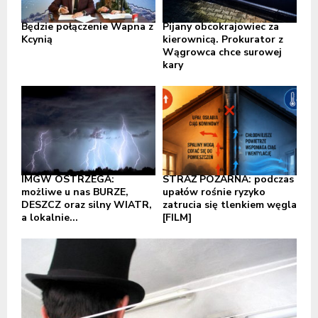
Będzie połączenie Wapna z
Pijany obcokrajowiec za
Kcynią
kierownicą. Prokurator z
Wągrowca chce surowej
kary
IMGW OSTRZEGA:
STRAŻ POŻARNA: podczas
możliwe u nas BURZE,
upałów rośnie ryzyko
DESZCZ oraz silny WIATR,
zatrucia się tlenkiem węgla
a lokalnie...
[FILM]