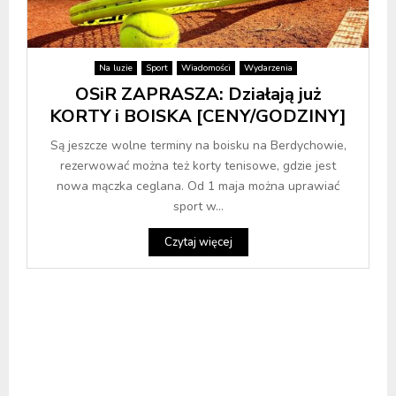
Na luzie
Sport
Wiadomości
Wydarzenia
OSiR ZAPRASZA: Działają już
KORTY i BOISKA [CENY/GODZINY]
Są jeszcze wolne terminy na boisku na Berdychowie,
rezerwować można też korty tenisowe, gdzie jest
nowa mączka ceglana. Od 1 maja można uprawiać
sport w...
Czytaj więcej