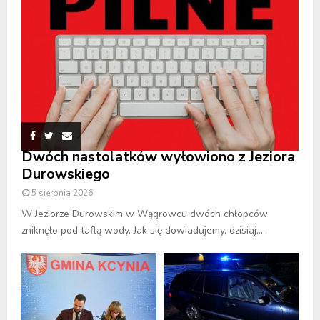
Dwóch nastolatków wyłowiono z Jeziora
Durowskiego
5 sierpnia 2026
W Jeziorze Durowskim w Wągrowcu dwóch chłopców
zniknęło pod taflą wody. Jak się dowiadujemy, dzisiaj,...