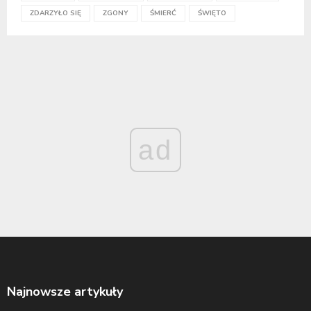
ZDARZYŁO SIĘ
ZGONY
ŚMIERĆ
ŚWIĘTO
ad
Najnowsze artykuły