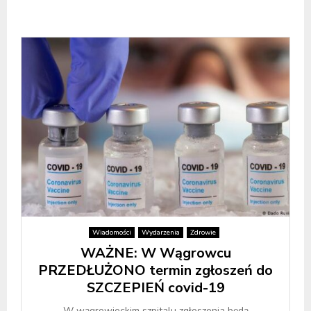
Wiadomości
Wydarzenia
Zdrowie
WAŻNE: W Wągrowcu
PRZEDŁUŻONO termin zgłoszeń do
SZCZEPIEŃ covid-19
W wągrowieckim szpitalu zgłoszenia będą