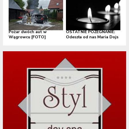
Pożar dwóch aut w
OSTATNIE POŻEGNANIE:
Wągrowcu [FOTO]
Odeszła od nas Maria Dojs