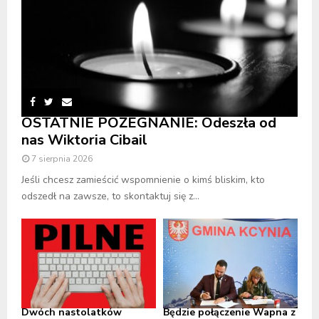
OSTATNIE POŻEGNANIE: Odeszła od
nas Wiktoria Cibail
7 sierpnia 2026
Jeśli chcesz zamieścić wspomnienie o kimś bliskim, kto
odszedł na zawsze, to skontaktuj się z...
Dwóch nastolatków
Będzie połączenie Wapna z