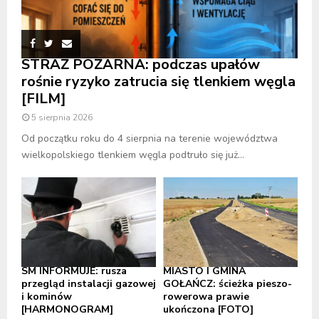
STRAŻ POŻARNA: podczas upałów
rośnie ryzyko zatrucia się tlenkiem węgla
[FILM]
5 sierpnia 2026
Od początku roku do 4 sierpnia na terenie województwa
wielkopolskiego tlenkiem węgla podtruło się już...
SM INFORMUJE: rusza
MIASTO I GMINA
przegląd instalacji gazowej
GOŁAŃCZ: ścieżka pieszo-
i kominów
rowerowa prawie
[HARMONOGRAM]
ukończona [FOTO]