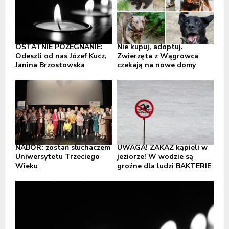
OSTATNIE POŻEGNANIE:
Nie kupuj, adoptuj.
Odeszli od nas Józef Kucz,
Zwierzęta z Wągrowca
Janina Brzostowska
czekają na nowe domy
NABÓR: zostań słuchaczem
UWAGA! ZAKAZ kąpieli w
Uniwersytetu Trzeciego
jeziorze! W wodzie są
Wieku
groźne dla ludzi BAKTERIE