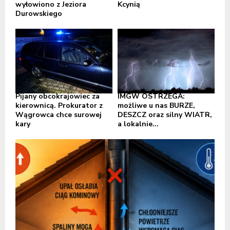
wyłowiono z Jeziora
Kcynią
Durowskiego
Pijany obcokrajowiec za
IMGW OSTRZEGA:
kierownicą. Prokurator z
możliwe u nas BURZE,
Wągrowca chce surowej
DESZCZ oraz silny WIATR,
kary
a lokalnie...