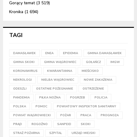
Gorący temat
(3 519)
Kronika
(1 694)
TAGI
DAMASŁAWEK
ENEA
EPIDEMIA
GMINA DAMASŁAWEK
GMINA SKOKI
GMINA WĄGROWIEC
GOŁAŃCZ
IMGW
KORONAWIRUS
KWARANTANNA
MIEŚCISKO
NEKROLOGI
NIELBA WĄGROWIEC
NOWE ZAKAŻENIA
ODESZLI
OSTATNIE POŻEGNANIE
OSTRZEŻENIE
PANDEMIA
PIŁKA NOŻNA
POGRZEB
POLICJA
POLSKA
POMOC
POWIATOWY INSPEKTOR SANITARNY
POWIAT WĄGROWIECKI
POŻAR
PRACA
PROGNOZA
PRĄD
ROGOŹNO
SANPEID
SKOKI
STRAŻ POŻARNA
SZPITAL
URZĄD MIEJSKI