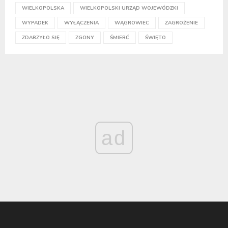
WIELKOPOLSKA
WIELKOPOLSKI URZĄD WOJEWÓDZKI
WYPADEK
WYŁĄCZENIA
WĄGROWIEC
ZAGROŻENIE
ZDARZYŁO SIĘ
ZGONY
ŚMIERĆ
ŚWIĘTO
ad