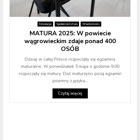
Edukacja
Społeczeństwo
Wiadomości
MATURA 2025: W powiecie
wągrowieckim zdaje ponad 400
OSÓB
Dzisiaj w całej Polsce rozpoczęły się egzaminy
maturalne. W poniedziałek 5 maja o godzinie 9.00
rozpoczęły się matury. Dziś maturzyści piszą egzamin
pisemny z języka...
Czytaj więcej