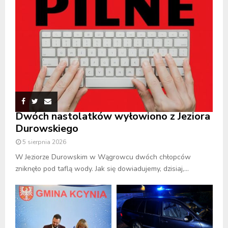
Dwóch nastolatków wyłowiono z Jeziora
Durowskiego
5 sierpnia 2026
W Jeziorze Durowskim w Wągrowcu dwóch chłopców
zniknęło pod taflą wody. Jak się dowiadujemy, dzisiaj,...