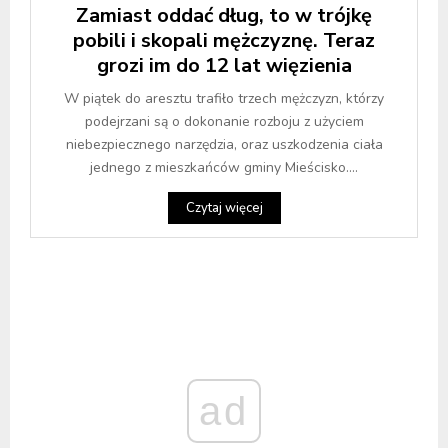
Zamiast oddać dług, to w trójkę
pobili i skopali mężczyznę. Teraz
grozi im do 12 lat więzienia
W piątek do aresztu trafiło trzech mężczyzn, którzy
podejrzani są o dokonanie rozboju z użyciem
niebezpiecznego narzędzia, oraz uszkodzenia ciała
jednego z mieszkańców gminy Mieścisko....
Czytaj więcej
ad