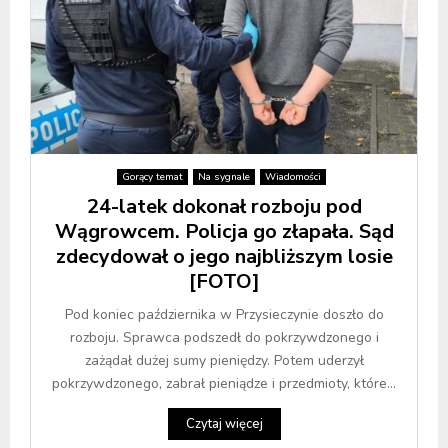
Gorący temat
Na sygnale
Wiadomości
24-latek dokonał rozboju pod
Wągrowcem. Policja go złapała. Sąd
zdecydował o jego najbliższym losie
[FOTO]
Pod koniec października w Przysieczynie doszło do
rozboju. Sprawca podszedł do pokrzywdzonego i
zażądał dużej sumy pieniędzy. Potem uderzył
pokrzywdzonego, zabrał pieniądze i przedmioty, które...
Czytaj więcej