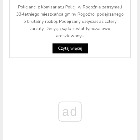
Policjanci z Komisariatu Policji w Rogoźnie zatrzymali
33-letniego mieszkańca gminy Rogoźno, podejrzanego
o brutalny rozbój. Podejrzany usłyszał aż cztery
zarzuty. Decyzją sądu został tymczasowo
aresztowany...
Czytaj więcej
ad