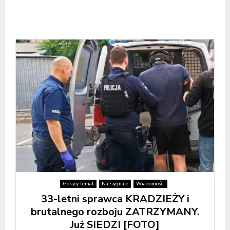
Gorący temat
Na sygnale
Wiadomości
33-letni sprawca KRADZIEŻY i
brutalnego rozboju ZATRZYMANY.
Już SIEDZI [FOTO]