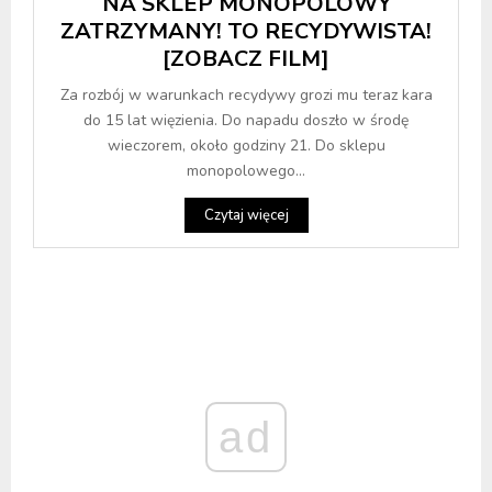
NA SKLEP MONOPOLOWY
ZATRZYMANY! TO RECYDYWISTA!
[ZOBACZ FILM]
Za rozbój w warunkach recydywy grozi mu teraz kara
do 15 lat więzienia. Do napadu doszło w środę
wieczorem, około godziny 21. Do sklepu
monopolowego...
Czytaj więcej
ad