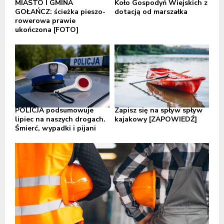
MIASTO I GMINA
Koło Gospodyń Wiejskich z
GOŁAŃCZ: ścieżka pieszo-
dotacją od marszałka
rowerowa prawie
ukończona [FOTO]
POLICJA podsumowuje
Zapisz się na spływ spływ
lipiec na naszych drogach.
kajakowy [ZAPOWIEDŹ]
Śmierć, wypadki i pijani