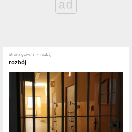
ad
Strona główna
rozbój
rozbój