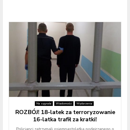
Na sygnale
Wiadomości
Wydarzenia
ROZBÓJ! 18-latek za terroryzowanie
16-latka trafił za kratki!
Policjanci zatrzymali osiemnastolatka podejrzanego o