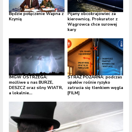
Będzie połączenie Wapna z
Pijany obcokrajowiec za
Kcynią
kierownicą. Prokurator z
Wągrowca chce surowej
kary
IMGW OSTRZEGA:
STRAŻ POŻARNA: podczas
możliwe u nas BURZE,
upałów rośnie ryzyko
DESZCZ oraz silny WIATR,
zatrucia się tlenkiem węgla
a lokalnie...
[FILM]