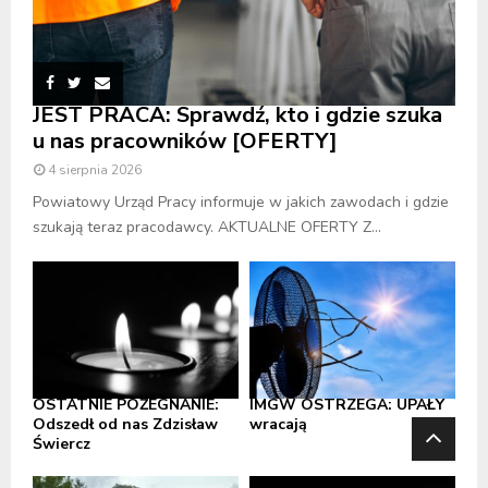
JEST PRACA: Sprawdź, kto i gdzie szuka
u nas pracowników [OFERTY]
4 sierpnia 2026
Powiatowy Urząd Pracy informuje w jakich zawodach i gdzie
szukają teraz pracodawcy. AKTUALNE OFERTY Z...
OSTATNIE POŻEGNANIE:
IMGW OSTRZEGA: UPAŁY
Odszedł od nas Zdzisław
wracają
Świercz