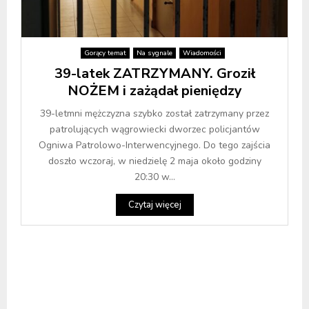
Gorący temat
Na sygnale
Wiadomości
39-latek ZATRZYMANY. Groził
NOŻEM i zażądał pieniędzy
39-letmni mężczyzna szybko został zatrzymany przez
patrolujących wągrowiecki dworzec policjantów
Ogniwa Patrolowo-Interwencyjnego. Do tego zajścia
doszło wczoraj, w niedzielę 2 maja około godziny
20:30 w...
Czytaj więcej