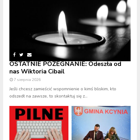
OSTATNIE POŻEGNANIE: Odeszła od
nas Wiktoria Cibail
7 sierpnia 2026
Jeśli chcesz zamieścić wspomnienie o kimś bliskim, kto
odszedł na zawsze, to skontaktuj się z...