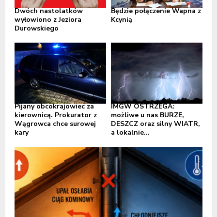
Dwóch nastolatków
Będzie połączenie Wapna z
wyłowiono z Jeziora
Kcynią
Durowskiego
Pijany obcokrajowiec za
IMGW OSTRZEGA:
kierownicą. Prokurator z
możliwe u nas BURZE,
Wągrowca chce surowej
DESZCZ oraz silny WIATR,
kary
a lokalnie...