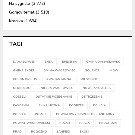
Na sygnale
(3 772)
Gorący temat
(3 519)
Kronika
(1 694)
TAGI
DAMASŁAWEK
ENEA
EPIDEMIA
GMINA DAMASŁAWEK
GMINA SKOKI
GMINA WĄGROWIEC
GOŁAŃCZ
IMGW
KORONAWIRUS
KWARANTANNA
MIEŚCISKO
NEKROLOGI
NIELBA WĄGROWIEC
NOWE ZAKAŻENIA
ODESZLI
OSTATNIE POŻEGNANIE
OSTRZEŻENIE
PANDEMIA
PIŁKA NOŻNA
POGRZEB
POLICJA
POLSKA
POMOC
POWIATOWY INSPEKTOR SANITARNY
POWIAT WĄGROWIECKI
POŻAR
PRACA
PROGNOZA
PRĄD
ROGOŹNO
SANPEID
SKOKI