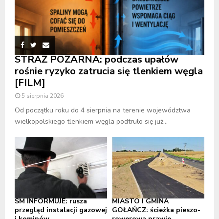
STRAŻ POŻARNA: podczas upałów
rośnie ryzyko zatrucia się tlenkiem węgla
[FILM]
5 sierpnia 2026
Od początku roku do 4 sierpnia na terenie województwa
wielkopolskiego tlenkiem węgla podtruło się już...
SM INFORMUJE: rusza
MIASTO I GMINA
przegląd instalacji gazowej
GOŁAŃCZ: ścieżka pieszo-
i kominów
rowerowa prawie