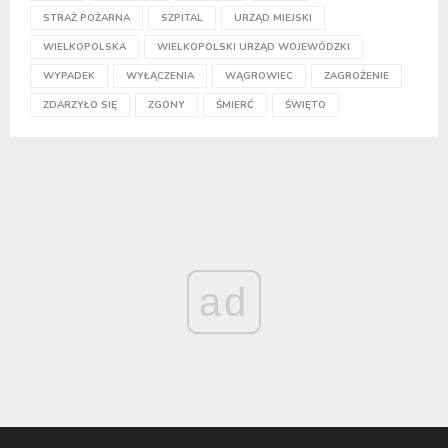
STRAŻ POŻARNA
SZPITAL
URZĄD MIEJSKI
WIELKOPOLSKA
WIELKOPOLSKI URZĄD WOJEWÓDZKI
WYPADEK
WYŁĄCZENIA
WĄGROWIEC
ZAGROŻENIE
ZDARZYŁO SIĘ
ZGONY
ŚMIERĆ
ŚWIĘTO
ad