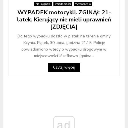
Na sygnale
Wiadomości
Wydarzenia
WYPADEK motocykli. ZGINĄŁ 21-
latek. Kierujący nie mieli uprawnień
[ZDJĘCIA]
Do tego wypadku doszło w piątek na terenie gminy
Kcynia. Piątek, 30 lipca, godzina 21.15. Policję
powiadomiono wtedy o wypadku drogowym w
miejscowości Józefkowo (gmina...
Czytaj więcej
ad