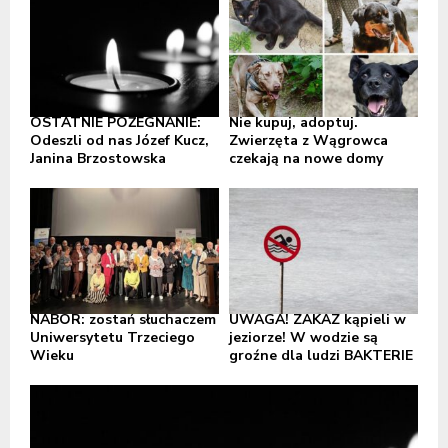
OSTATNIE POŻEGNANIE:
Nie kupuj, adoptuj.
Odeszli od nas Józef Kucz,
Zwierzęta z Wągrowca
Janina Brzostowska
czekają na nowe domy
NABÓR: zostań słuchaczem
UWAGA! ZAKAZ kąpieli w
Uniwersytetu Trzeciego
jeziorze! W wodzie są
Wieku
groźne dla ludzi BAKTERIE