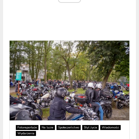
Fotoreportaże
Na luzie
Społeczeństwo
Styl życia
Wiadomości
Wydarzenia