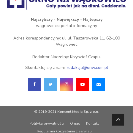
Najszybszy - Największy - Najlepszy
wągrowiecki portal informacyjny
Adres korespondencyjny: ul. ul. Taszarowska 11, 62-100
Wągrowiec
Redaktor Naczelny: Krzysztof Czapul
Skontaktuj się z nami:
redakcja@onw.com.pl
© 2019-2021 Koncent Media Sp. z o.o.
Polityka prywatności
O nas
Kontakt
Regulamin korzystania z serwisu