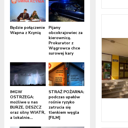
Będzie połączenie
Pijany
Wapna z Kcynią
obcokrajowiec za
kierownicą.
Prokurator z
Wągrowca chce
surowej kary
IMGW
STRAŻ POŻARNA:
OSTRZEGA:
podczas upałów
możliwe u nas
rośnie ryzyko
BURZE, DESZCZ
zatrucia się
oraz silny WIATR,
tlenkiem węgla
a lokalnie...
[FILM]