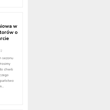
niowa w
torów o
rcie
22
m sezonu
rosimy
o chwili
wczego
 państwo
...