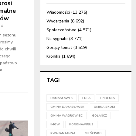
rosi
malne
Wiadomości
(13 275)
ków
Wydarzenia
(6 692)
24
Społeczeństwo
(4 571)
m sezonu
Na sygnale
(3 771)
rosimy
Gorący temat
(3 519)
o chwili
wczego
Kronika
(1 694)
 państwo
...
TAGI
DAMASŁAWEK
ENEA
EPIDEMIA
GMINA DAMASŁAWEK
GMINA SKOKI
GMINA WĄGROWIEC
GOŁAŃCZ
IMGW
KORONAWIRUS
KWARANTANNA
MIEŚCISKO