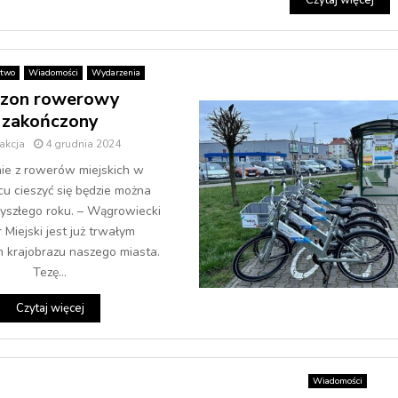
Czytaj więcej
stwo
Wiadomości
Wydarzenia
zon rowerowy
zakończony
akcja
4 grudnia 2024
e z rowerów miejskich w
 cieszyć się będzie można
yszłego roku. – Wągrowiecki
Miejski jest już trwałym
 krajobrazu naszego miasta.
Tezę...
Czytaj więcej
Wiadomości