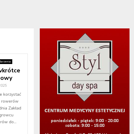
arzenia
wkrótce
mowy
2025
e korzystać
h rowerów
dnia Zakład
ągrowcu
rów do...