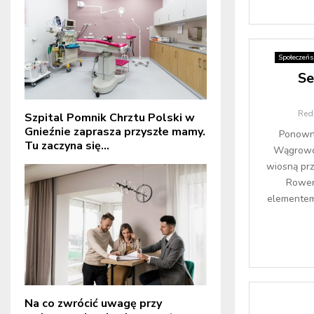
Społeczeń
Se
Red
Szpital Pomnik Chrztu Polski w
Gnieźnie zaprasza przyszłe mamy.
Ponowni
Tu zaczyna się...
Wągrowcu
wiosną prz
Rower 
elementem
Na co zwrócić uwagę przy