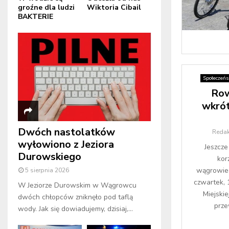
groźne dla ludzi
Wiktoria Cibail
BAKTERIE
Społeczeń
Row
wkrót
Dwóch nastolatków
Redak
wyłowiono z Jeziora
Jeszcze
Durowskiego
kor
wągrowiec
5 sierpnia 2026
czwartek, 
W Jeziorze Durowskim w Wągrowcu
Miejski
dwóch chłopców zniknęło pod taflą
prze
wody. Jak się dowiadujemy, dzisiaj,...