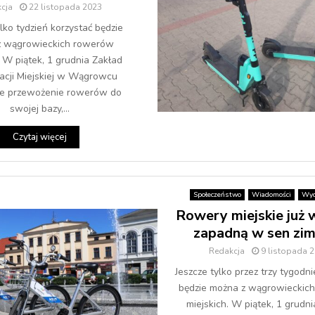
cja
22 listopada 2023
lko tydzień korzystać będzie
z wągrowieckich rowerów
. W piątek, 1 grudnia Zakład
acji Miejskiej w Wągrowcu
ie przewożenie rowerów do
swojej bazy,...
Czytaj więcej
Społeczeństwo
Wiadomości
Wyd
Rowery miejskie już 
zapadną w sen zi
Redakcja
9 listopada 
Jeszcze tylko przez trzy tygodni
będzie można z wągrowieckic
miejskich. W piątek, 1 grudn