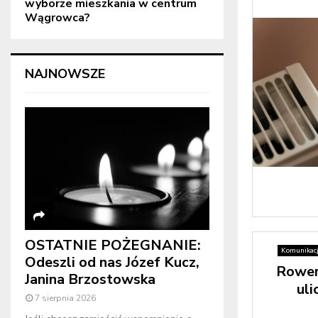
wyborze mieszkania w centrum
Wągrowca?
NAJNOWSZE
OSTATNIE POŻEGNANIE:
Komunikac
Odeszli od nas Józef Kucz,
Rowery
Janina Brzostowska
uli
7 sierpnia 2026