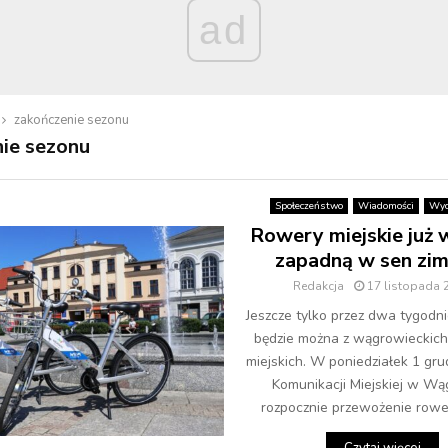
ad
zakończenie sezonu
ie sezonu
Społeczeństwo
Wiadomości
Wyd
Rowery miejskie już 
zapadną w sen zi
Redakcja
17 listopada 
Jeszcze tylko przez dwa tygodni
będzie można z wągrowieckic
miejskich. W poniedziałek 1 gru
Komunikacji Miejskiej w W
rozpocznie przewożenie rowe