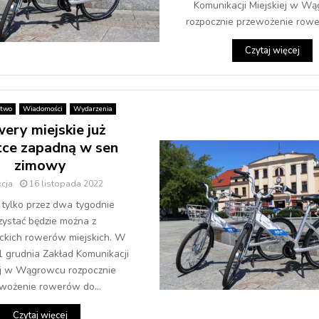
Komunikacji Miejskiej w W
rozpocznie przewożenie rowe
Czytaj więcej
stwo
Wiadomości
Wydarzenia
ery miejskie już
ce zapadną w sen
zimowy
cja
16 listopada 2022
 tylko przez dwa tygodnie
zystać będzie można z
kich rowerów miejskich. W
1 grudnia Zakład Komunikacji
ej w Wągrowcu rozpocznie
wożenie rowerów do...
Czytaj więcej