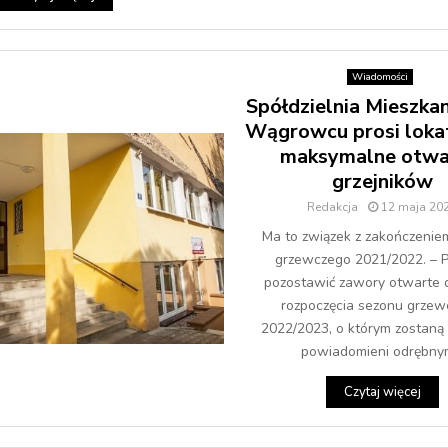
Wiadomości
Spółdzielnia Mieszka
Wągrowcu prosi loka
maksymalne otwa
grzejników
Redakcja
12 maja 20
Ma to związek z zakończenie
grzewczego 2021/2022. – P
pozostawić zawory otwarte d
rozpoczęcia sezonu grze
2022/2023, o którym zostaną
powiadomieni odrębnym
Czytaj więcej