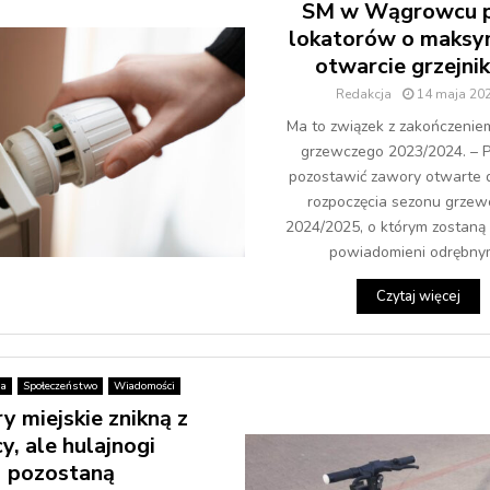
SM w Wągrowcu p
lokatorów o maksy
otwarcie grzejni
Redakcja
14 maja 20
Ma to związek z zakończenie
grzewczego 2023/2024. – P
pozostawić zawory otwarte d
rozpoczęcia sezonu grze
2024/2025, o którym zostaną
powiadomieni odrębnym
Czytaj więcej
ja
Społeczeństwo
Wiadomości
 miejskie znikną z
cy, ale hulajnogi
pozostaną