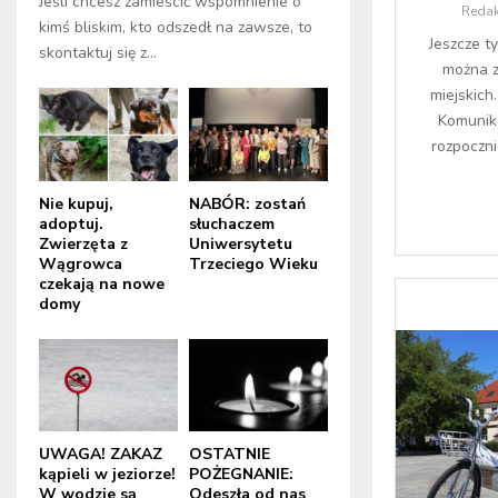
Jeśli chcesz zamieścić wspomnienie o
Redak
kimś bliskim, kto odszedł na zawsze, to
Jeszcze ty
skontaktuj się z...
można 
miejskich
Komunik
rozpoczn
Nie kupuj,
NABÓR: zostań
adoptuj.
słuchaczem
Zwierzęta z
Uniwersytetu
Wągrowca
Trzeciego Wieku
czekają na nowe
domy
UWAGA! ZAKAZ
OSTATNIE
kąpieli w jeziorze!
POŻEGNANIE:
W wodzie są
Odeszła od nas