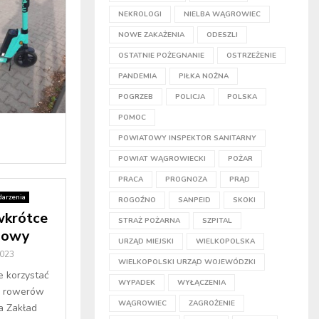
NEKROLOGI
NIELBA WĄGROWIEC
NOWE ZAKAŻENIA
ODESZLI
OSTATNIE POŻEGNANIE
OSTRZEŻENIE
PANDEMIA
PIŁKA NOŻNA
POGRZEB
POLICJA
POLSKA
POMOC
POWIATOWY INSPEKTOR SANITARNY
POWIAT WĄGROWIECKI
POŻAR
PRACA
PROGNOZA
PRĄD
arzenia
ROGOŹNO
SANPEID
SKOKI
wkrótce
STRAŻ POŻARNA
SZPITAL
mowy
URZĄD MIEJSKI
WIELKOPOLSKA
2023
WIELKOPOLSKI URZĄD WOJEWÓDZKI
e korzystać
WYPADEK
WYŁĄCZENIA
h rowerów
WĄGROWIEC
ZAGROŻENIE
ia Zakład