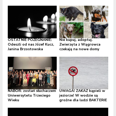
OSTATNIE POŻEGNANIE:
Nie kupuj, adoptuj.
Odeszli od nas Józef Kucz,
Zwierzęta z Wągrowca
Janina Brzostowska
czekają na nowe domy
NABÓR: zostań słuchaczem
UWAGA! ZAKAZ kąpieli w
Uniwersytetu Trzeciego
jeziorze! W wodzie są
Wieku
groźne dla ludzi BAKTERIE