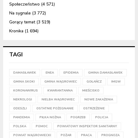
Społeczeństwo
(4 571)
Na sygnale
(3 772)
Gorący temat
(3 519)
Kronika
(1 694)
TAGI
DAMASŁAWEK
ENEA
EPIDEMIA
GMINA DAMASŁAWEK
GMINA SKOKI
GMINA WĄGROWIEC
GOŁAŃCZ
IMGW
KORONAWIRUS
KWARANTANNA
MIEŚCISKO
NEKROLOGI
NIELBA WĄGROWIEC
NOWE ZAKAŻENIA
ODESZLI
OSTATNIE POŻEGNANIE
OSTRZEŻENIE
PANDEMIA
PIŁKA NOŻNA
POGRZEB
POLICJA
POLSKA
POMOC
POWIATOWY INSPEKTOR SANITARNY
POWIAT WĄGROWIECKI
POŻAR
PRACA
PROGNOZA