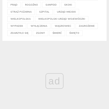
PRĄD
ROGOŹNO
SANPEID
SKOKI
STRAŻ POŻARNA
SZPITAL
URZĄD MIEJSKI
WIELKOPOLSKA
WIELKOPOLSKI URZĄD WOJEWÓDZKI
WYPADEK
WYŁĄCZENIA
WĄGROWIEC
ZAGROŻENIE
ZDARZYŁO SIĘ
ZGONY
ŚMIERĆ
ŚWIĘTO
ad