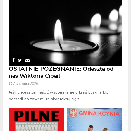
OSTATNIE POŻEGNANIE: Odeszła od
nas Wiktoria Cibail
7 sierpnia 2026
Jeśli chcesz zamieścić wspomnienie o kimś bliskim, kto
odszedł na zawsze, to skontaktuj się z...