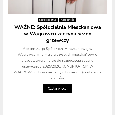
Społeczeństwo
Wiadomości
WAŻNE: Spółdzielnia Mieszkaniowa
w Wągrowcu zaczyna sezon
grzewczy
Administracja Spółdzielni Mieszkaniowej w
Wągrowcu, informuje wszystkich mieszkańców o
przygotowywaniu się do rozpoczęcia sezonu
grzewczego 2025/2026. KOMUNIKAT SM W
WĄGROWCU: Przypominamy o konieczności otwarcia
zaworów...
Czytaj więcej