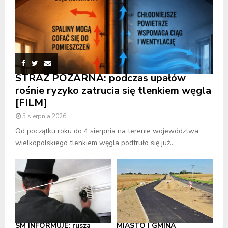
STRAŻ POŻARNA: podczas upałów
rośnie ryzyko zatrucia się tlenkiem węgla
[FILM]
5 sierpnia 2026
Od początku roku do 4 sierpnia na terenie województwa
wielkopolskiego tlenkiem węgla podtruło się już...
SM INFORMUJE: rusza
MIASTO I GMINA