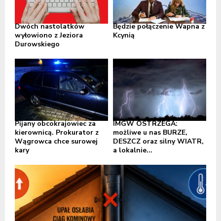
Dwóch nastolatków
Będzie połączenie Wapna z
wyłowiono z Jeziora
Kcynią
Durowskiego
Pijany obcokrajowiec za
IMGW OSTRZEGA:
kierownicą. Prokurator z
możliwe u nas BURZE,
Wągrowca chce surowej
DESZCZ oraz silny WIATR,
kary
a lokalnie...