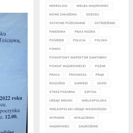
NEKROLOGI
NIELBA WĄGROWIEC
NOWE ZAKAŻENIA
ODESZLI
OSTATNIE POŻEGNANIE
OSTRZEŻENIE
PANDEMIA
PIŁKA NOŻNA
POGRZEB
POLICJA
POLSKA
POMOC
POWIATOWY INSPEKTOR SANITARNY
POWIAT WĄGROWIECKI
POŻAR
PRACA
PROGNOZA
PRĄD
ROGOŹNO
SANPEID
SKOKI
STRAŻ POŻARNA
SZPITAL
URZĄD MIEJSKI
WIELKOPOLSKA
WIELKOPOLSKI URZĄD WOJEWÓDZKI
WYPADEK
WYŁĄCZENIA
WĄGROWIEC
ZAGROŻENIE