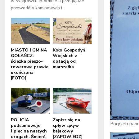
w Wągrowcu informuje o przeglądzie
przewodów kominowych i...
MIASTO I GMINA
Koło Gospodyń
GOŁAŃCZ:
Wiejskich z
ścieżka pieszo-
dotacją od
rowerowa prawie
marszałka
ukończona
[FOTO]
POLICJA
Zapisz się na
Pogrzeb pani
podsumowuje
spływ spływ
lipiec na naszych
kajakowy
drogach. Śmierć,
[ZAPOWIEDŹ]