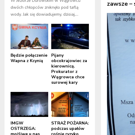
W Jeziorze Durowskim w Wągrowcu
zawsze – s
dwóch chłopców zniknęło pod taflą
wody. Jak się dowiadujemy, dzisiaj,...
Będzie połączenie
Pijany
Wapna z Kcynią
obcokrajowiec za
kierownicą.
Prokurator z
Wągrowca chce
surowej kary
IMGW
STRAŻ POŻARNA:
OSTRZEGA:
podczas upałów
możliwe u nas
rośnie ryzyko