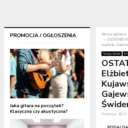
Strona główna
PROMOCJA / OGŁOSZENIA
OSTATNIE PO
Iwanicki, Gabr
Gorący temat
Kr
OSTAT
Elżbie
Kujaws
Gajews
Świde
Jaka gitara na początek?
Klasyczna czy akustyczna?
Redakcja
23
PODAJ DAL