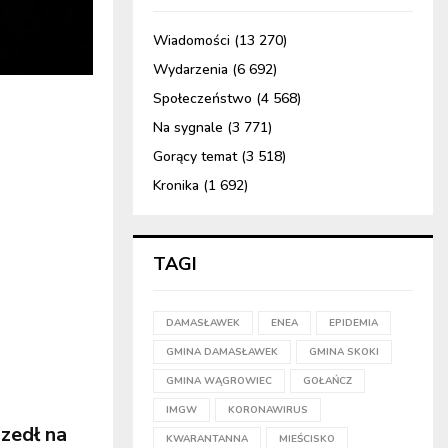
Wiadomości
(13 270)
Wydarzenia
(6 692)
Społeczeństwo
(4 568)
Na sygnale
(3 771)
Gorący temat
(3 518)
Kronika
(1 692)
TAGI
DAMASŁAWEK
ENEA
EPIDEMIA
GMINA DAMASŁAWEK
GMINA SKOKI
GMINA WĄGROWIEC
GOŁAŃCZ
IMGW
KORONAWIRUS
szedł na
KWARANTANNA
MIEŚCISKO