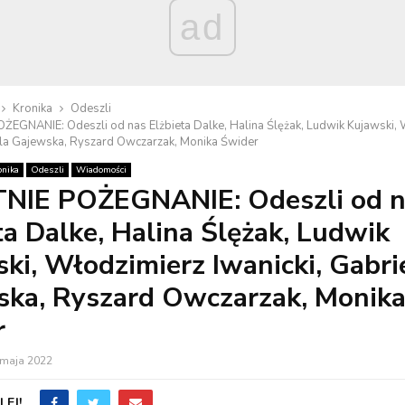
ad
Kronika
Odeszli
ŻEGNANIE: Odeszli od nas Elżbieta Dalke, Halina Ślężak, Ludwik Kujawski,
iela Gajewska, Ryszard Owczarzak, Monika Świder
onika
Odeszli
Wiadomości
NIE POŻEGNANIE: Odeszli od n
ta Dalke, Halina Ślężak, Ludwik
ki, Włodzimierz Iwanicki, Gabri
ka, Ryszard Owczarzak, Monik
r
 maja 2022
EJ!