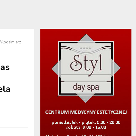
 Włodzimierz
as
ela
a