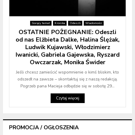
Gorący temat
Kronika
Odeszli
Wiadomości
OSTATNIE POŻEGNANIE: Odeszli
od nas Elżbieta Dalke, Halina Ślężak,
Ludwik Kujawski, Włodzimierz
Iwanicki, Gabriela Gajewska, Ryszard
Owczarzak, Monika Świder
Jeśli chcesz zamieścić wspomnienie o kimś bliskim, kto
odszedł na zawsze – skontaktuj się z naszą redakcją.
Pogrzeb pana Macieja odbędzie się w sobotę 29...
Czytaj więcej
PROMOCJA / OGŁOSZENIA