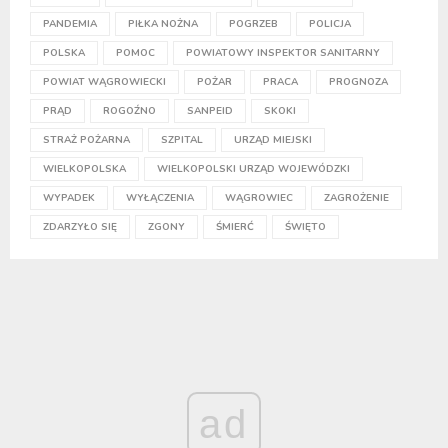
PANDEMIA
PIŁKA NOŻNA
POGRZEB
POLICJA
POLSKA
POMOC
POWIATOWY INSPEKTOR SANITARNY
POWIAT WĄGROWIECKI
POŻAR
PRACA
PROGNOZA
PRĄD
ROGOŹNO
SANPEID
SKOKI
STRAŻ POŻARNA
SZPITAL
URZĄD MIEJSKI
WIELKOPOLSKA
WIELKOPOLSKI URZĄD WOJEWÓDZKI
WYPADEK
WYŁĄCZENIA
WĄGROWIEC
ZAGROŻENIE
ZDARZYŁO SIĘ
ZGONY
ŚMIERĆ
ŚWIĘTO
ad