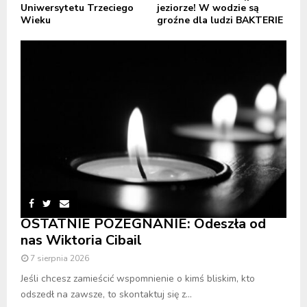
Uniwersytetu Trzeciego
jeziorze! W wodzie są
Wieku
groźne dla ludzi BAKTERIE
OSTATNIE POŻEGNANIE: Odeszła od
nas Wiktoria Cibail
7 sierpnia 2026
Jeśli chcesz zamieścić wspomnienie o kimś bliskim, kto
odszedł na zawsze, to skontaktuj się z...