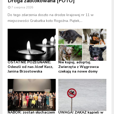
Droga zablokowana [FOTO]
7 sierpnia 2026
Do tego zdarzenia doszło na drodze krajowej nr 11 w
miejscowości Grabatka koło Rogoźna. Piątek,...
OSTATNIE POŻEGNANIE:
Nie kupuj, adoptuj.
Odeszli od nas Józef Kucz,
Zwierzęta z Wągrowca
Janina Brzostowska
czekają na nowe domy
NABÓR: zostań słuchaczem
UWAGA! ZAKAZ kąpieli w