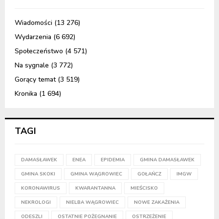
Wiadomości
(13 276)
Wydarzenia
(6 692)
Społeczeństwo
(4 571)
Na sygnale
(3 772)
Gorący temat
(3 519)
Kronika
(1 694)
TAGI
DAMASŁAWEK
ENEA
EPIDEMIA
GMINA DAMASŁAWEK
GMINA SKOKI
GMINA WĄGROWIEC
GOŁAŃCZ
IMGW
KORONAWIRUS
KWARANTANNA
MIEŚCISKO
NEKROLOGI
NIELBA WĄGROWIEC
NOWE ZAKAŻENIA
ODESZLI
OSTATNIE POŻEGNANIE
OSTRZEŻENIE