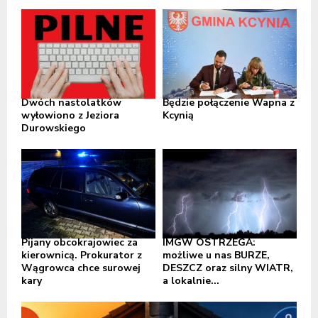
Dwóch nastolatków
Będzie połączenie Wapna z
wyłowiono z Jeziora
Kcynią
Durowskiego
Pijany obcokrajowiec za
IMGW OSTRZEGA:
kierownicą. Prokurator z
możliwe u nas BURZE,
Wągrowca chce surowej
DESZCZ oraz silny WIATR,
kary
a lokalnie...