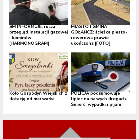
SM INFORMUJE: rusza
MIASTO I GMINA
przegląd instalacji gazowej
GOŁAŃCZ: ścieżka pieszo-
i kominów
rowerowa prawie
[HARMONOGRAM]
ukończona [FOTO]
Koło Gospodyń Wiejskich z
POLICJA podsumowuje
dotacją od marszałka
lipiec na naszych drogach.
Śmierć, wypadki i pijani