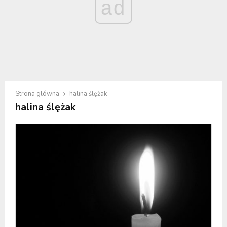
ad
Strona główna
halina ślężak
halina ślężak