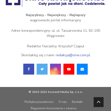
Najszybszy - Największy - Najlepszy
wągrowiecki portal informacyjny
Adres korespondencyjny: ul. ul. Taszarowska 11, 62-100
Wągrowiec
Redaktor Naczelny: Krzysztof Czapul
Skontaktuj się z nami:
redakcja@onw.com.pl
© 2019-2021 Koncent Media Sp. z o.o.
Polityka prywatności
O nas
Kontakt
Regulamin korzystania z serwisu