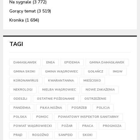
Na sygnale
(3 772)
Gorący temat
(3 519)
Kronika
(1 694)
TAGI
DAMASŁAWEK
ENEA
EPIDEMIA
GMINA DAMASŁAWEK
GMINA SKOKI
GMINA WĄGROWIEC
GOŁAŃCZ
IMGW
KORONAWIRUS
KWARANTANNA
MIEŚCISKO
NEKROLOGI
NIELBA WĄGROWIEC
NOWE ZAKAŻENIA
ODESZLI
OSTATNIE POŻEGNANIE
OSTRZEŻENIE
PANDEMIA
PIŁKA NOŻNA
POGRZEB
POLICJA
POLSKA
POMOC
POWIATOWY INSPEKTOR SANITARNY
POWIAT WĄGROWIECKI
POŻAR
PRACA
PROGNOZA
PRĄD
ROGOŹNO
SANPEID
SKOKI