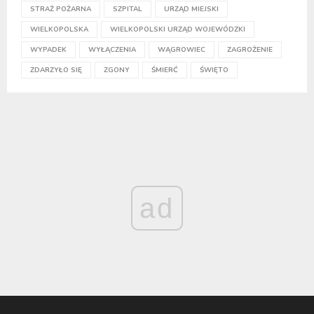
STRAŻ POŻARNA
SZPITAL
URZĄD MIEJSKI
WIELKOPOLSKA
WIELKOPOLSKI URZĄD WOJEWÓDZKI
WYPADEK
WYŁĄCZENIA
WĄGROWIEC
ZAGROŻENIE
ZDARZYŁO SIĘ
ZGONY
ŚMIERĆ
ŚWIĘTO
ad