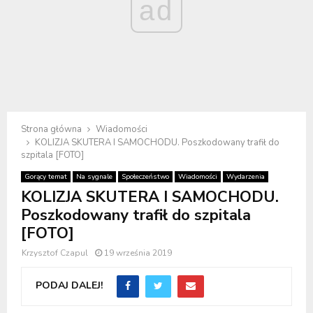
ad
Strona główna
Wiadomości
KOLIZJA SKUTERA I SAMOCHODU. Poszkodowany trafił do
szpitala [FOTO]
Gorący temat
Na sygnale
Społeczeństwo
Wiadomości
Wydarzenia
KOLIZJA SKUTERA I SAMOCHODU.
Poszkodowany trafił do szpitala
[FOTO]
Krzysztof Czapul
19 września 2019
PODAJ DALEJ!