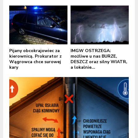
Pijany obcokrajowiec za
IMGW OSTRZEGA:
kierownicą. Prokurator z
możliwe u nas BURZE,
Wągrowca chce surowej
DESZCZ oraz silny WIATR,
kary
a lokalnie...