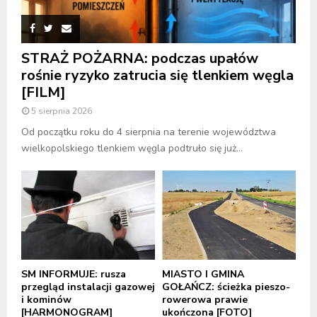
STRAŻ POŻARNA: podczas upałów
rośnie ryzyko zatrucia się tlenkiem węgla
[FILM]
5 sierpnia 2026
Od początku roku do 4 sierpnia na terenie województwa
wielkopolskiego tlenkiem węgla podtruło się już...
SM INFORMUJE: rusza
MIASTO I GMINA
przegląd instalacji gazowej
GOŁAŃCZ: ścieżka pieszo-
i kominów
rowerowa prawie
[HARMONOGRAM]
ukończona [FOTO]