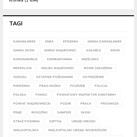
Kronika
(1 694)
TAGI
DAMASŁAWEK
ENEA
EPIDEMIA
GMINA DAMASŁAWEK
GMINA SKOKI
GMINA WĄGROWIEC
GOŁAŃCZ
IMGW
KORONAWIRUS
KWARANTANNA
MIEŚCISKO
NEKROLOGI
NIELBA WĄGROWIEC
NOWE ZAKAŻENIA
ODESZLI
OSTATNIE POŻEGNANIE
OSTRZEŻENIE
PANDEMIA
PIŁKA NOŻNA
POGRZEB
POLICJA
POLSKA
POMOC
POWIATOWY INSPEKTOR SANITARNY
POWIAT WĄGROWIECKI
POŻAR
PRACA
PROGNOZA
PRĄD
ROGOŹNO
SANPEID
SKOKI
STRAŻ POŻARNA
SZPITAL
URZĄD MIEJSKI
WIELKOPOLSKA
WIELKOPOLSKI URZĄD WOJEWÓDZKI