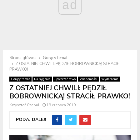
ad
Strona główna
Gorący temat
Z OSTATNIEJ CHWILI: PĘDZIŁ BOBROWNICKĄ! STRACIŁ
PRAWKO!
Gorący temat
Na sygnale
Społeczeństwo
Wiadomości
Wydarzenia
Z OSTATNIEJ CHWILI: PĘDZIŁ
BOBROWNICKĄ! STRACIŁ PRAWKO!
Krzysztof Czapul
19 czerwca 2019
PODAJ DALEJ!