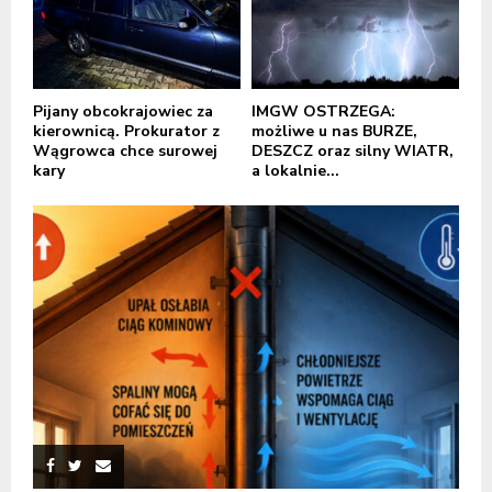
Pijany obcokrajowiec za
IMGW OSTRZEGA:
kierownicą. Prokurator z
możliwe u nas BURZE,
Wągrowca chce surowej
DESZCZ oraz silny WIATR,
kary
a lokalnie...