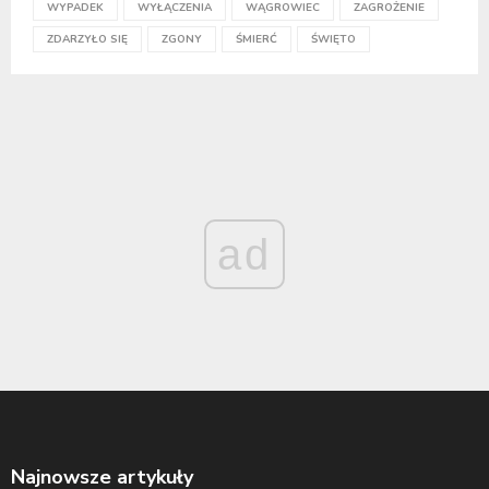
WYPADEK
WYŁĄCZENIA
WĄGROWIEC
ZAGROŻENIE
ZDARZYŁO SIĘ
ZGONY
ŚMIERĆ
ŚWIĘTO
ad
Najnowsze artykuły