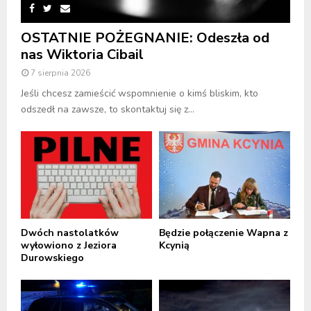
OSTATNIE POŻEGNANIE: Odeszła od
nas Wiktoria Cibail
7 sierpnia 2026
Jeśli chcesz zamieścić wspomnienie o kimś bliskim, kto
odszedł na zawsze, to skontaktuj się z...
Dwóch nastolatków
Będzie połączenie Wapna z
wyłowiono z Jeziora
Kcynią
Durowskiego