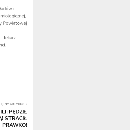
ładów i
miologicznej,
dy Powiatowej
– lekarz
ci.
TĘPNY ARTYKUŁ
LI: PĘDZIŁ
! STRACIŁ
PRAWKO!