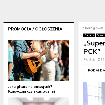
Strona główna
PROMOCJA / OGŁOSZENIA
Edukacja
Samorzą
„Super
PCK”
Redakcja
19
PODAJ DAL
Jaka gitara na początek?
Klasyczna czy akustyczna?