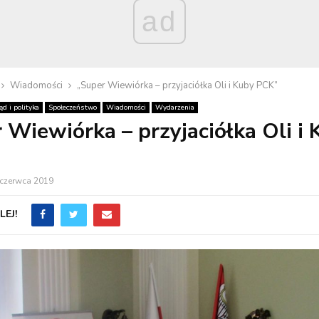
ad
Wiadomości
„Super Wiewiórka – przyjaciółka Oli i Kuby PCK”
d i polityka
Społeczeństwo
Wiadomości
Wydarzenia
 Wiewiórka – przyjaciółka Oli i
 czerwca 2019
EJ!