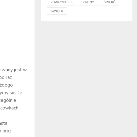
ZDARZYŁO SIĘ
ZGONY
ŚMIERĆ
ŚWIĘTO
zowany jest w
po raz
ażdego
ymy się, że
zególnie
lacówkach
asta
 oraz