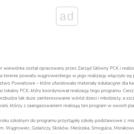
ad
r wiewiórka został opracowany przez Zarząd Główny PCK i reali
Na terenie powiatu wągrowieckiego w jego realizację włączyło się 
rostwo Powiatowe – które ufundowało materiały edukacyjne dla k
az lokalny PCK, który koordynował realizację tego programu. Ciesz
zbudza tak duże zainteresowanie wśród dzieci i młodzieży, a szc
cieli, którzy z zaangażowaniem realizują ten program w swoich p
.
oku szkolnym do programu przystąpiły szkoły podstawowe z: mi
. Wągrowiec, Gołańczy, Skoków, Mieściska, Smogulca, Morakowa