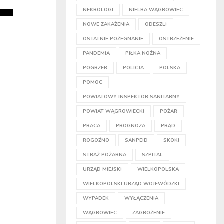
NEKROLOGI
NIELBA WĄGROWIEC
NOWE ZAKAŻENIA
ODESZLI
OSTATNIE POŻEGNANIE
OSTRZEŻENIE
PANDEMIA
PIŁKA NOŻNA
POGRZEB
POLICJA
POLSKA
POMOC
POWIATOWY INSPEKTOR SANITARNY
POWIAT WĄGROWIECKI
POŻAR
PRACA
PROGNOZA
PRĄD
ROGOŹNO
SANPEID
SKOKI
STRAŻ POŻARNA
SZPITAL
URZĄD MIEJSKI
WIELKOPOLSKA
WIELKOPOLSKI URZĄD WOJEWÓDZKI
WYPADEK
WYŁĄCZENIA
WĄGROWIEC
ZAGROŻENIE