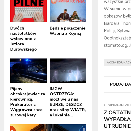
wszystkie prz
W sumie w pr
pokazów byli:
Barbara Thom
Dwóch
Będzie połączenie
Policji, Sylw
nastolatków
Wapna z Kcynią
Ogólnokształ
wyłowiono z
Jeziora
stomatolog, J
Durowskiego
AKCJA EDUKAC
PODAJ DAL
Pijany
IMGW
obcokrajowiec za
OSTRZEGA:
kierownicą.
możliwe u nas
Prokurator z
BURZE, DESZCZ
POPRZEDNI AR
Wągrowca chce
oraz silny WIATR,
Z OSTATNI
surowej kary
a lokalnie...
WYPADŁA 
UTRUDNIE