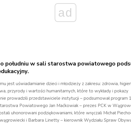
ad
po południu w sali starostwa powiatowego po
edukacyjn
y.
u jest uświadamianie dzieci i młodzieży z zakresu: zdrowia, higien
a, przyrody i wartości humanitarnych, które to wykłady i pokazy
nie prowadzili przedstawiciele instytucji – podsumował program
j Starostwa Powiatowego Jan Maćkowiak – prezes PCK w Wągrow
zostali uhonorowani podziękowaniami, które wręczali Michał Piechoc
wągrowiecki i Barbara Linetty – kierownik Wydziału Spraw Obywat