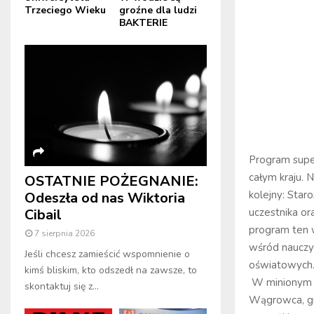
Trzeciego Wieku
groźne dla ludzi
BAKTERIE
Program supe
całym kraju. 
OSTATNIE POŻEGNANIE:
kolejny: Sta
Odeszła od nas Wiktoria
uczestnika or
Cibail
program ten w
7 sierpnia 2026
wśród nauczy
Jeśli chcesz zamieścić wspomnienie o
oświatowych
kimś bliskim, kto odszedł na zawsze, to
W minionym r
skontaktuj się z...
Wągrowca, gm