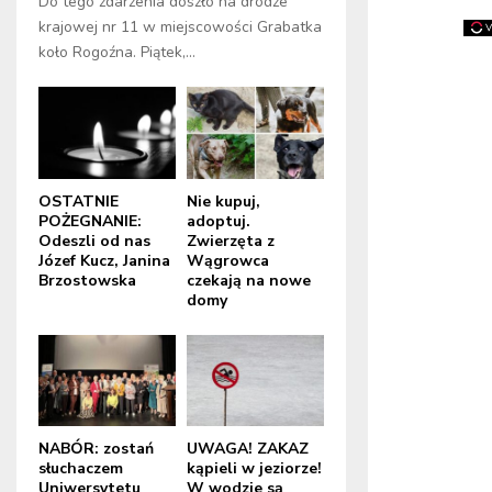
Do tego zdarzenia doszło na drodze
krajowej nr 11 w miejscowości Grabatka
koło Rogoźna. Piątek,...
OSTATNIE
Nie kupuj,
POŻEGNANIE:
adoptuj.
Odeszli od nas
Zwierzęta z
Józef Kucz, Janina
Wągrowca
Brzostowska
czekają na nowe
domy
NABÓR: zostań
UWAGA! ZAKAZ
słuchaczem
kąpieli w jeziorze!
Uniwersytetu
W wodzie są