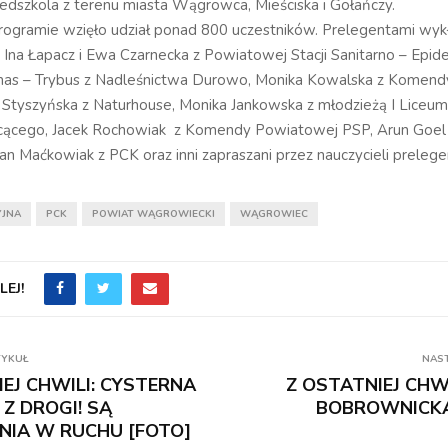
edszkola z terenu miasta Wągrowca, Mieściska i Gołańczy.
ogramie wzięło udział ponad 800 uczestników. Prelegentami wyk
 Ina Łapacz i Ewa Czarnecka z Powiatowej Stacji Sanitarno – Epide
as – Trybus z Nadleśnictwa Durowo, Monika Kowalska z Komen
ia Styszyńska z Naturhouse, Monika Jankowska z młodzieżą I Liceum
cącego, Jacek Rochowiak z Komendy Powiatowej PSP, Arun Goel 
an Maćkowiak z PCK oraz inni zapraszani przez nauczycieli prelegen
YJNA
PCK
POWIAT WĄGROWIECKI
WĄGROWIEC
EJ!
TYKUŁ
NAS
EJ CHWILI: CYSTERNA
Z OSTATNIEJ CHWI
Z DROGI! SĄ
BOBROWNICKĄ
NIA W RUCHU [FOTO]