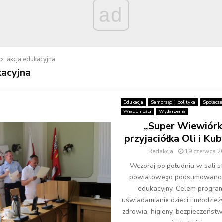
ad
akcja edukacyjna
kacyjna
Edukacja
Samorząd i polityka
Społecz
Wiadomości
Wydarzenia
„Super Wiewiórk
przyjaciółka Oli i Ku
Redakcja
19 czerwca 2
Wczoraj po południu w sali 
powiatowego podsumowano
edukacyjny. Celem program
uświadamianie dzieci i młodzież
zdrowia, higieny, bezpieczeństw