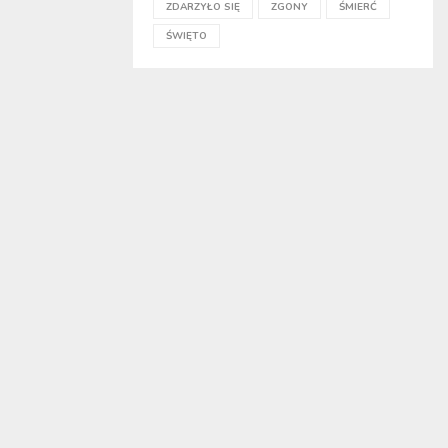
ZDARZYŁO SIĘ
ZGONY
ŚMIERĆ
ŚWIĘTO