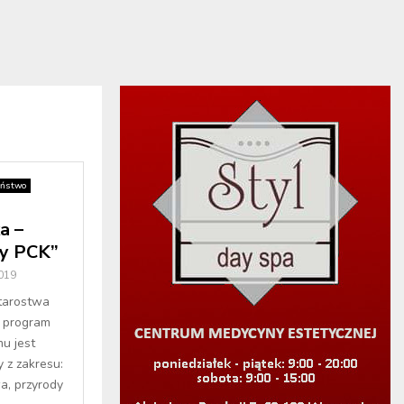
eństwo
a –
by PCK”
019
starostwa
 program
u jest
y z zakresu:
a, przyrody