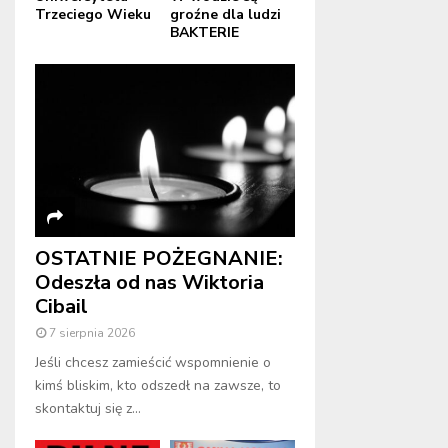
Trzeciego Wieku
groźne dla ludzi
BAKTERIE
OSTATNIE POŻEGNANIE:
Odeszła od nas Wiktoria
Cibail
7 sierpnia 2026
Jeśli chcesz zamieścić wspomnienie o
kimś bliskim, kto odszedł na zawsze, to
skontaktuj się z...