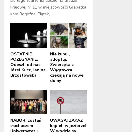
Do tego zdarzenia doszło na drodze
krajowej nr 11 w miejscowości Grabatka
koło Rogoźna. Piątek,...
OSTATNIE
Nie kupuj,
POŻEGNANIE:
adoptuj.
Odeszli od nas
Zwierzęta z
Józef Kucz, Janina
Wągrowca
Brzostowska
czekają na nowe
domy
NABÓR: zostań
UWAGA! ZAKAZ
słuchaczem
kąpieli w jeziorze!
Uniwersytetu
W wodzie są