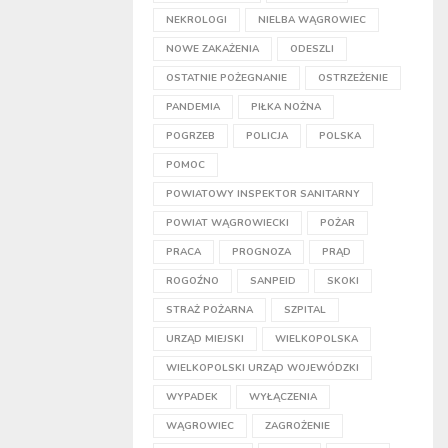
NEKROLOGI
NIELBA WĄGROWIEC
NOWE ZAKAŻENIA
ODESZLI
OSTATNIE POŻEGNANIE
OSTRZEŻENIE
PANDEMIA
PIŁKA NOŻNA
POGRZEB
POLICJA
POLSKA
POMOC
POWIATOWY INSPEKTOR SANITARNY
POWIAT WĄGROWIECKI
POŻAR
PRACA
PROGNOZA
PRĄD
ROGOŹNO
SANPEID
SKOKI
STRAŻ POŻARNA
SZPITAL
URZĄD MIEJSKI
WIELKOPOLSKA
WIELKOPOLSKI URZĄD WOJEWÓDZKI
WYPADEK
WYŁĄCZENIA
WĄGROWIEC
ZAGROŻENIE