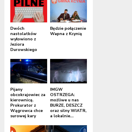
Dwóch
Będzie połączenie
nastolatków
Wapna z Kcynią
wyłowiono z
Jeziora
Durowskiego
Pijany
IMGW
obcokrajowiec za
OSTRZEGA:
kierownicą.
możliwe u nas
Prokurator z
BURZE, DESZCZ
Wągrowca chce
oraz silny WIATR,
surowej kary
a lokalnie...