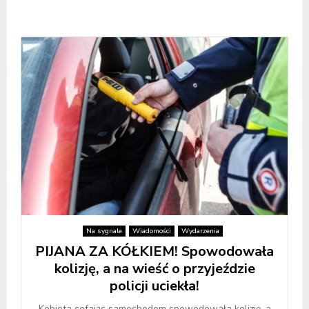
Na sygnale
Wiadomości
Wydarzenia
PIJANA ZA KÓŁKIEM! Spowodowała
kolizję, a na wieść o przyjeździe
policji uciekła!
Kobieta cofając samochodem spowodowała kolizję, a