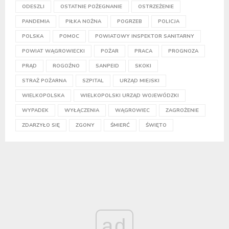
ODESZLI
OSTATNIE POŻEGNANIE
OSTRZEŻENIE
PANDEMIA
PIŁKA NOŻNA
POGRZEB
POLICJA
POLSKA
POMOC
POWIATOWY INSPEKTOR SANITARNY
POWIAT WĄGROWIECKI
POŻAR
PRACA
PROGNOZA
PRĄD
ROGOŹNO
SANPEID
SKOKI
STRAŻ POŻARNA
SZPITAL
URZĄD MIEJSKI
WIELKOPOLSKA
WIELKOPOLSKI URZĄD WOJEWÓDZKI
WYPADEK
WYŁĄCZENIA
WĄGROWIEC
ZAGROŻENIE
ZDARZYŁO SIĘ
ZGONY
ŚMIERĆ
ŚWIĘTO
ad