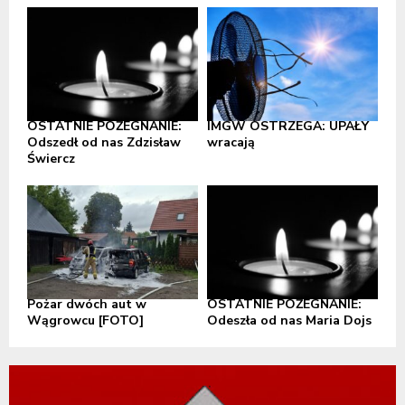
OSTATNIE POŻEGNANIE:
IMGW OSTRZEGA: UPAŁY
Odszedł od nas Zdzisław
wracają
Świercz
Pożar dwóch aut w
OSTATNIE POŻEGNANIE:
Wągrowcu [FOTO]
Odeszła od nas Maria Dojs