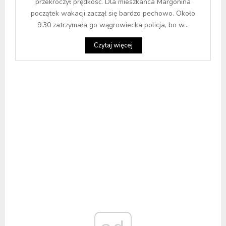
przekroczył prędkość. Dla mieszkańca Margonina
początek wakacji zaczął się bardzo pechowo. Około
9.30 zatrzymała go wągrowiecka policja, bo w...
Czytaj więcej