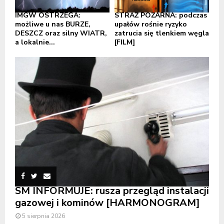
IMGW OSTRZEGA:
STRAŻ POŻARNA: podczas
możliwe u nas BURZE,
upałów rośnie ryzyko
DESZCZ oraz silny WIATR,
zatrucia się tlenkiem węgla
a lokalnie...
[FILM]
SM INFORMUJE: rusza przegląd instalacji
gazowej i kominów [HARMONOGRAM]
5 sierpnia 2026