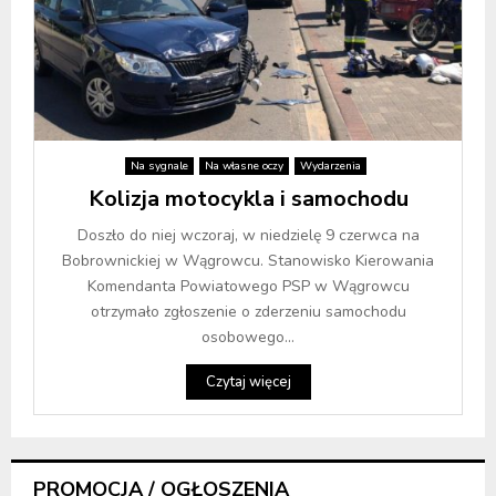
Na sygnale
Na własne oczy
Wydarzenia
Kolizja motocykla i samochodu
Doszło do niej wczoraj, w niedzielę 9 czerwca na
Bobrownickiej w Wągrowcu. Stanowisko Kierowania
Komendanta Powiatowego PSP w Wągrowcu
otrzymało zgłoszenie o zderzeniu samochodu
osobowego...
Czytaj więcej
PROMOCJA / OGŁOSZENIA