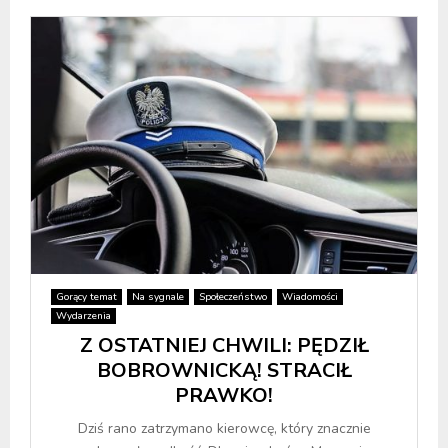
Gorący temat
Na sygnale
Społeczeństwo
Wiadomości
Wydarzenia
Z OSTATNIEJ CHWILI: PĘDZIŁ
BOBROWNICKĄ! STRACIŁ
PRAWKO!
Dziś rano zatrzymano kierowcę, który znacznie