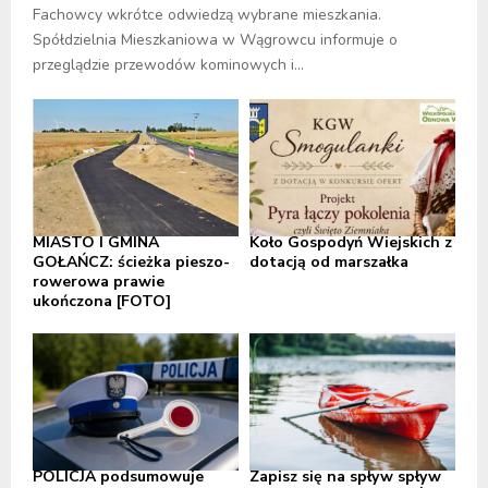
Fachowcy wkrótce odwiedzą wybrane mieszkania.
Spółdzielnia Mieszkaniowa w Wągrowcu informuje o
przeglądzie przewodów kominowych i...
MIASTO I GMINA
Koło Gospodyń Wiejskich z
GOŁAŃCZ: ścieżka pieszo-
dotacją od marszałka
rowerowa prawie
ukończona [FOTO]
POLICJA podsumowuje
Zapisz się na spływ spływ