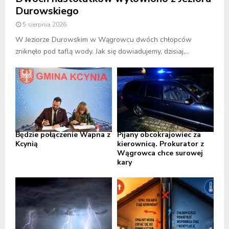
Durowskiego
5 sierpnia 2026
W Jeziorze Durowskim w Wągrowcu dwóch chłopców
zniknęło pod taflą wody. Jak się dowiadujemy, dzisiaj,...
Będzie połączenie Wapna z
Pijany obcokrajowiec za
Kcynią
kierownicą. Prokurator z
Wągrowca chce surowej
kary