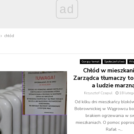
ad
chłód
Gorący temat
Społeczeństwo
Wia
Chłód w mieszkani
Zarządca tłumaczy to
a ludzie marzną
Krzysztof Czapul
18 luteg
Od kilku dni mieszkańcy bloków
Bobrownickiej w Wągrowcu bory
brakiem ogrzewania w s
mieszkaniach. O pomoc popros
Rafał: –...