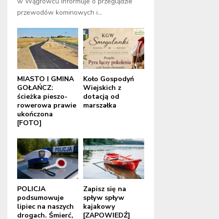
w Wągrowcu informuje o przeglądzie
przewodów kominowych i...
MIASTO I GMINA
Koło Gospodyń
GOŁAŃCZ:
Wiejskich z
ścieżka pieszo-
dotacją od
rowerowa prawie
marszałka
ukończona
[FOTO]
POLICJA
Zapisz się na
podsumowuje
spływ spływ
lipiec na naszych
kajakowy
drogach. Śmierć,
[ZAPOWIEDŹ]