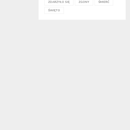
ZDARZYŁO SIĘ
ZGONY
ŚMIERĆ
ŚWIĘTO