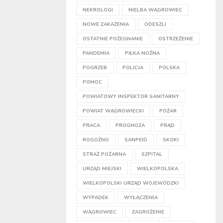
NEKROLOGI
NIELBA WĄGROWIEC
NOWE ZAKAŻENIA
ODESZLI
OSTATNIE POŻEGNANIE
OSTRZEŻENIE
PANDEMIA
PIŁKA NOŻNA
POGRZEB
POLICJA
POLSKA
POMOC
POWIATOWY INSPEKTOR SANITARNY
POWIAT WĄGROWIECKI
POŻAR
PRACA
PROGNOZA
PRĄD
ROGOŹNO
SANPEID
SKOKI
STRAŻ POŻARNA
SZPITAL
URZĄD MIEJSKI
WIELKOPOLSKA
WIELKOPOLSKI URZĄD WOJEWÓDZKI
WYPADEK
WYŁĄCZENIA
WĄGROWIEC
ZAGROŻENIE