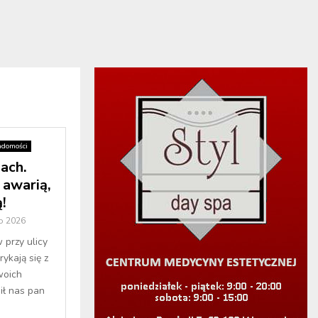
domości
ach.
 awarią,
!
o 2026
 przy ulicy
kają się z
woich
ił nas pan