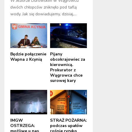
W Jeziorze Durowskim w Wągrowcu
dwóch chłopców zniknęło pod taflą
wody. Jak się dowiadujemy, dzisiaj,...
Będzie połączenie
Pijany
Wapna z Kcynią
obcokrajowiec za
kierownicą.
Prokurator z
Wągrowca chce
surowej kary
IMGW
STRAŻ POŻARNA:
OSTRZEGA:
podczas upałów
możliwe u nas
rośnie ryzyko