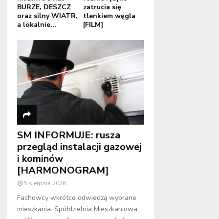
BURZE, DESZCZ
zatrucia się
oraz silny WIATR,
tlenkiem węgla
a lokalnie...
[FILM]
SM INFORMUJE: rusza
przegląd instalacji gazowej
i kominów
[HARMONOGRAM]
5 sierpnia 2026
Fachowcy wkrótce odwiedzą wybrane
mieszkania. Spółdzielnia Mieszkaniowa