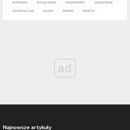
WYPADEK
WYŁĄCZENIA
WĄGROWIEC
ZAGROŻENIE
ZDARZYŁO SIĘ
ZGONY
ŚMIERĆ
ŚWIĘTO
ad
Najnowsze artykuły