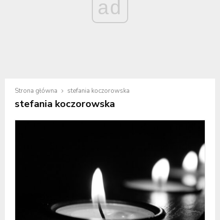
ad
Strona główna
stefania koczorowska
stefania koczorowska