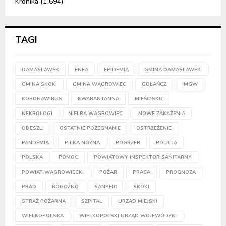
Kronika
(1 694)
TAGI
DAMASŁAWEK
ENEA
EPIDEMIA
GMINA DAMASŁAWEK
GMINA SKOKI
GMINA WĄGROWIEC
GOŁAŃCZ
IMGW
KORONAWIRUS
KWARANTANNA
MIEŚCISKO
NEKROLOGI
NIELBA WĄGROWIEC
NOWE ZAKAŻENIA
ODESZLI
OSTATNIE POŻEGNANIE
OSTRZEŻENIE
PANDEMIA
PIŁKA NOŻNA
POGRZEB
POLICJA
POLSKA
POMOC
POWIATOWY INSPEKTOR SANITARNY
POWIAT WĄGROWIECKI
POŻAR
PRACA
PROGNOZA
PRĄD
ROGOŹNO
SANPEID
SKOKI
STRAŻ POŻARNA
SZPITAL
URZĄD MIEJSKI
WIELKOPOLSKA
WIELKOPOLSKI URZĄD WOJEWÓDZKI