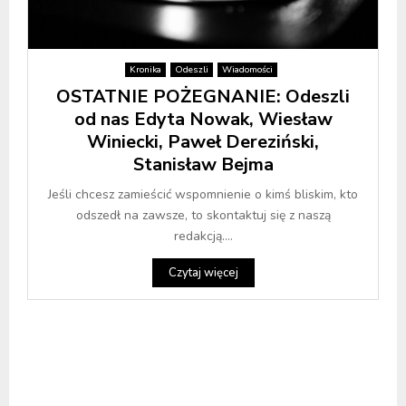
Kronika
Odeszli
Wiadomości
OSTATNIE POŻEGNANIE: Odeszli
od nas Edyta Nowak, Wiesław
Winiecki, Paweł Dereziński,
Stanisław Bejma
Jeśli chcesz zamieścić wspomnienie o kimś bliskim, kto
odszedł na zawsze, to skontaktuj się z naszą
redakcją....
Czytaj więcej