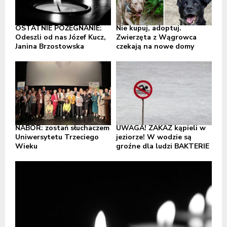
OSTATNIE POŻEGNANIE:
Nie kupuj, adoptuj.
Odeszli od nas Józef Kucz,
Zwierzęta z Wągrowca
Janina Brzostowska
czekają na nowe domy
NABÓR: zostań słuchaczem
UWAGA! ZAKAZ kąpieli w
Uniwersytetu Trzeciego
jeziorze! W wodzie są
Wieku
groźne dla ludzi BAKTERIE