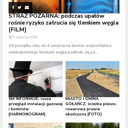
STRAŻ POŻARNA: podczas upałów
rośnie ryzyko zatrucia się tlenkiem węgla
[FILM]
5 sierpnia 2026
Od początku roku do 4 sierpnia na terenie województwa
wielkopolskiego tlenkiem węgla podtruło się już...
SM INFORMUJE: rusza
MIASTO I GMINA
przegląd instalacji gazowej
GOŁAŃCZ: ścieżka pieszo-
i kominów
rowerowa prawie
[HARMONOGRAM]
ukończona [FOTO]