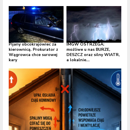
Pijany obcokrajowiec za
IMGW OSTRZEGA:
kierownicą. Prokurator z
możliwe u nas BURZE,
Wągrowca chce surowej
DESZCZ oraz silny WIATR,
kary
a lokalnie...