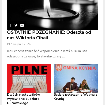
OSTATNIE POŻEGNANIE: Odeszła od
nas Wiktoria Cibail
7 sierpnia 2026
Jeśli chcesz zamieścić wspomnienie o kimś bliskim, kto
odszedł na zawsze, to skontaktuj się z...
Dwóch nastolatków
Będzie połączenie Wapna z
wyłowiono z Jeziora
Kcynią
Durowskiego