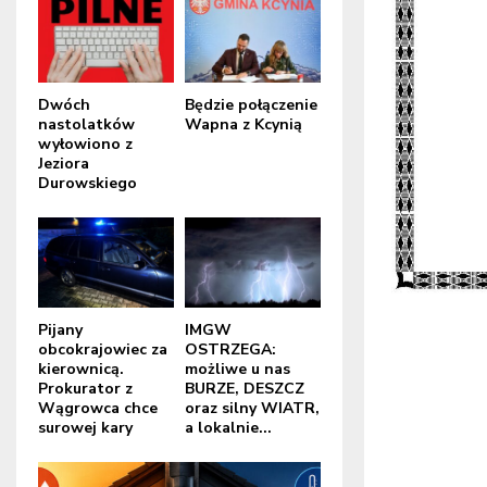
Dwóch
Będzie połączenie
nastolatków
Wapna z Kcynią
wyłowiono z
Jeziora
Durowskiego
Pijany
IMGW
obcokrajowiec za
OSTRZEGA:
kierownicą.
możliwe u nas
Prokurator z
BURZE, DESZCZ
Wągrowca chce
oraz silny WIATR,
surowej kary
a lokalnie...