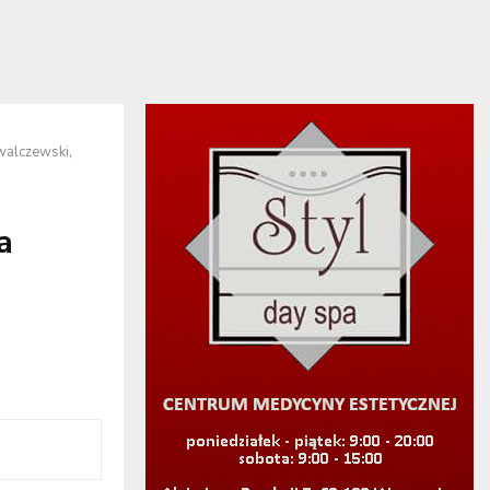
walczewski,
a