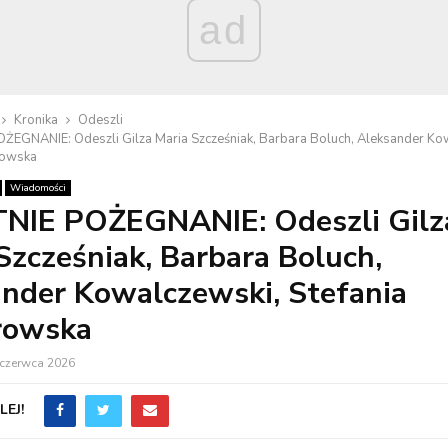
ad
Kronika
Odeszli
ŻEGNANIE: Odeszli Gilza Maria Szcześniak, Barbara Boluch, Aleksander Ko
rowska
Wiadomości
NIE POŻEGNANIE: Odeszli Gilz
Szcześniak, Barbara Boluch,
nder Kowalczewski, Stefania
rowska
 czerwca 2026
EJ!