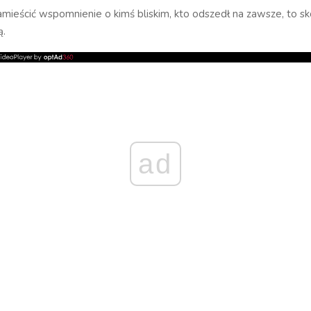
zamieścić wspomnienie o kimś bliskim, kto odszedł na zawsze, to sko
ą.
ad