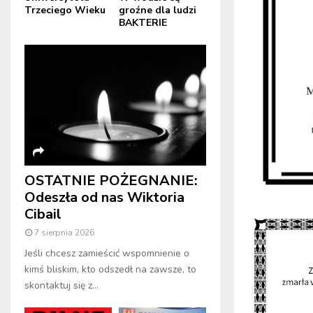
Trzeciego Wieku
groźne dla ludzi
BAKTERIE
OSTATNIE POŻEGNANIE:
Odeszła od nas Wiktoria
Cibail
7 sierpnia 2026
Jeśli chcesz zamieścić wspomnienie o
kimś bliskim, kto odszedł na zawsze, to
skontaktuj się z...