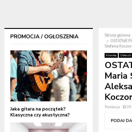
Strona główna
PROMOCJA / OGŁOSZENIA
OSTATNIE PO
Stefania Koczo
Kronika
Odeszli
OSTAT
Maria 
Aleksa
Koczo
Redakcja
29
Jaka gitara na początek?
Klasyczna czy akustyczna?
PODAJ DAL