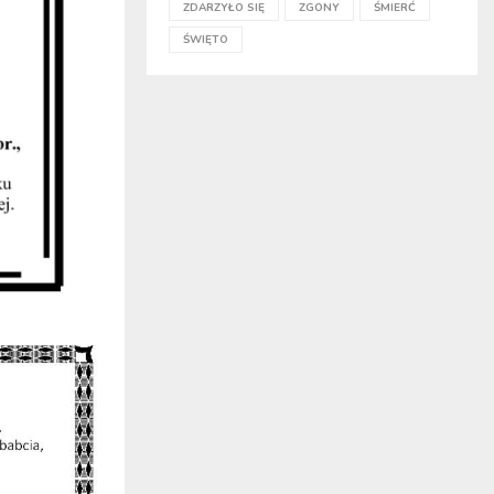
ZDARZYŁO SIĘ
ZGONY
ŚMIERĆ
ŚWIĘTO