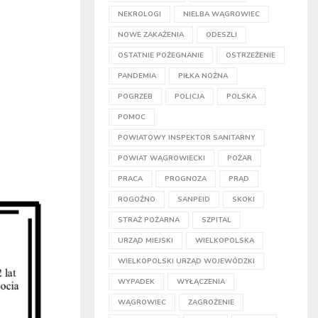
NEKROLOGI
NIELBA WĄGROWIEC
NOWE ZAKAŻENIA
ODESZLI
OSTATNIE POŻEGNANIE
OSTRZEŻENIE
PANDEMIA
PIŁKA NOŻNA
POGRZEB
POLICJA
POLSKA
POMOC
POWIATOWY INSPEKTOR SANITARNY
POWIAT WĄGROWIECKI
POŻAR
PRACA
PROGNOZA
PRĄD
ROGOŹNO
SANPEID
SKOKI
STRAŻ POŻARNA
SZPITAL
URZĄD MIEJSKI
WIELKOPOLSKA
WIELKOPOLSKI URZĄD WOJEWÓDZKI
WYPADEK
WYŁĄCZENIA
WĄGROWIEC
ZAGROŻENIE