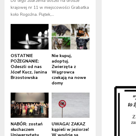
Do tego zdarzenia doszło na drodze
krajowej nr 11 w miejscowości Grabatka
koło Rogoźna. Piątek,...
OSTATNIE
Nie kupuj,
POŻEGNANIE:
adoptuj.
Odeszli od nas
Zwierzęta z
Józef Kucz, Janina
Wągrowca
Brzostowska
czekają na nowe
domy
NABÓR: zostań
UWAGA! ZAKAZ
słuchaczem
kąpieli w jeziorze!
Uniwersytetu
W wodzie są