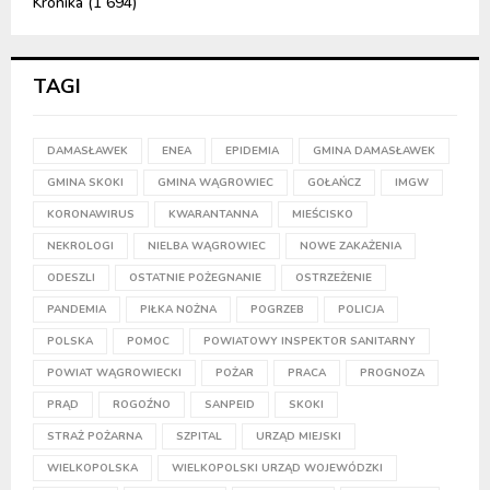
Kronika
(1 694)
TAGI
DAMASŁAWEK
ENEA
EPIDEMIA
GMINA DAMASŁAWEK
GMINA SKOKI
GMINA WĄGROWIEC
GOŁAŃCZ
IMGW
KORONAWIRUS
KWARANTANNA
MIEŚCISKO
NEKROLOGI
NIELBA WĄGROWIEC
NOWE ZAKAŻENIA
ODESZLI
OSTATNIE POŻEGNANIE
OSTRZEŻENIE
PANDEMIA
PIŁKA NOŻNA
POGRZEB
POLICJA
POLSKA
POMOC
POWIATOWY INSPEKTOR SANITARNY
POWIAT WĄGROWIECKI
POŻAR
PRACA
PROGNOZA
PRĄD
ROGOŹNO
SANPEID
SKOKI
STRAŻ POŻARNA
SZPITAL
URZĄD MIEJSKI
WIELKOPOLSKA
WIELKOPOLSKI URZĄD WOJEWÓDZKI