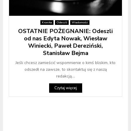
Kronika
Odeszli
Wiadomości
OSTATNIE POŻEGNANIE: Odeszli
od nas Edyta Nowak, Wiesław
Winiecki, Paweł Dereziński,
Stanisław Bejma
Jeśli chcesz zamieścić wspomnienie o kimś bliskim, kto
odszedł na zawsze, to skontaktuj się z naszą
redakcją....
Czytaj więcej