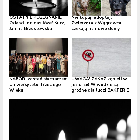
OSTATNIE POŻEGNANIE:
Nie kupuj, adoptuj.
Odeszli od nas Józef Kucz,
Zwierzęta z Wągrowca
Janina Brzostowska
czekają na nowe domy
NABÓR: zostań słuchaczem
UWAGA! ZAKAZ kąpieli w
Uniwersytetu Trzeciego
jeziorze! W wodzie są
Wieku
groźne dla ludzi BAKTERIE