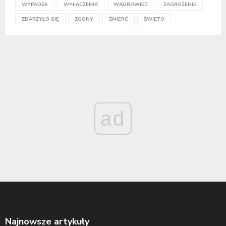
WYPADEK
WYŁĄCZENIA
WĄGROWIEC
ZAGROŻENIE
ZDARZYŁO SIĘ
ZGONY
ŚMIERĆ
ŚWIĘTO
ad
Najnowsze artykuły