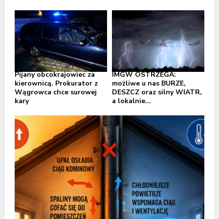
Pijany obcokrajowiec za
IMGW OSTRZEGA:
kierownicą. Prokurator z
możliwe u nas BURZE,
Wągrowca chce surowej
DESZCZ oraz silny WIATR,
kary
a lokalnie...