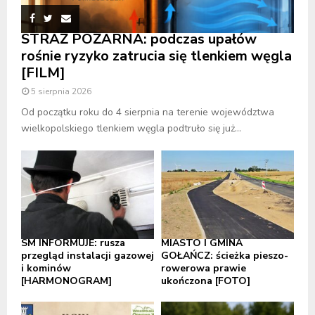
STRAŻ POŻARNA: podczas upałów
rośnie ryzyko zatrucia się tlenkiem węgla
[FILM]
5 sierpnia 2026
Od początku roku do 4 sierpnia na terenie województwa
wielkopolskiego tlenkiem węgla podtruło się już...
SM INFORMUJE: rusza
MIASTO I GMINA
przegląd instalacji gazowej
GOŁAŃCZ: ścieżka pieszo-
i kominów
rowerowa prawie
[HARMONOGRAM]
ukończona [FOTO]