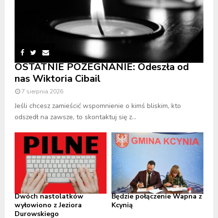
OSTATNIE POŻEGNANIE: Odeszła od
nas Wiktoria Cibail
7 sierpnia 2026
Jeśli chcesz zamieścić wspomnienie o kimś bliskim, kto
odszedł na zawsze, to skontaktuj się z...
Dwóch nastolatków
Będzie połączenie Wapna z
wyłowiono z Jeziora
Kcynią
Durowskiego