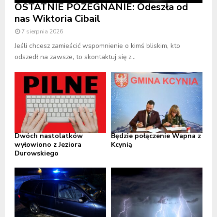
OSTATNIE POŻEGNANIE: Odeszła od
nas Wiktoria Cibail
7 sierpnia 2026
Jeśli chcesz zamieścić wspomnienie o kimś bliskim, kto
odszedł na zawsze, to skontaktuj się z...
Dwóch nastolatków
Będzie połączenie Wapna z
wyłowiono z Jeziora
Kcynią
Durowskiego