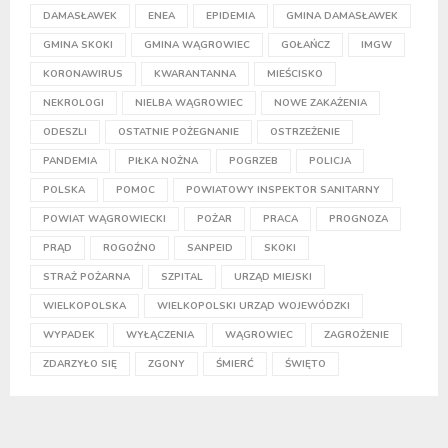
DAMASŁAWEK
ENEA
EPIDEMIA
GMINA DAMASŁAWEK
GMINA SKOKI
GMINA WĄGROWIEC
GOŁAŃCZ
IMGW
KORONAWIRUS
KWARANTANNA
MIEŚCISKO
NEKROLOGI
NIELBA WĄGROWIEC
NOWE ZAKAŻENIA
ODESZLI
OSTATNIE POŻEGNANIE
OSTRZEŻENIE
PANDEMIA
PIŁKA NOŻNA
POGRZEB
POLICJA
POLSKA
POMOC
POWIATOWY INSPEKTOR SANITARNY
POWIAT WĄGROWIECKI
POŻAR
PRACA
PROGNOZA
PRĄD
ROGOŹNO
SANPEID
SKOKI
STRAŻ POŻARNA
SZPITAL
URZĄD MIEJSKI
WIELKOPOLSKA
WIELKOPOLSKI URZĄD WOJEWÓDZKI
WYPADEK
WYŁĄCZENIA
WĄGROWIEC
ZAGROŻENIE
ZDARZYŁO SIĘ
ZGONY
ŚMIERĆ
ŚWIĘTO