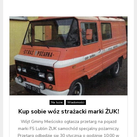
Na luzie
Wiadomości
Kup sobie wóz strażacki marki ŻUK!
Wójt Gminy Mieścisko ogłasza przetarg na pojazd
marki FS Lublin ŻUK samochód specjalny pożarniczy.
Przetarg odbędzie się 30 stycznia o godzinie 10:00 w