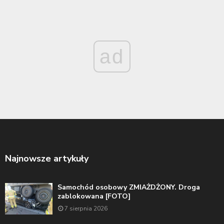
ad
Najnowsze artykuły
Samochód osobowy ZMIAŻDŻONY. Droga
zablokowana [FOTO]
7 sierpnia 2026