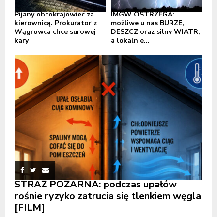
Pijany obcokrajowiec za
IMGW OSTRZEGA:
kierownicą. Prokurator z
możliwe u nas BURZE,
Wągrowca chce surowej
DESZCZ oraz silny WIATR,
kary
a lokalnie...
STRAŻ POŻARNA: podczas upałów
rośnie ryzyko zatrucia się tlenkiem węgla
[FILM]