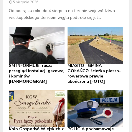
5 sierpnia 2026
Od początku roku do 4 sierpnia na terenie województwa
wielkopolskiego tlenkiem węgla podtruło się już...
SM INFORMUJE: rusza
MIASTO I GMINA
przegląd instalacji gazowej
GOŁAŃCZ: ścieżka pieszo-
i kominów
rowerowa prawie
[HARMONOGRAM]
ukończona [FOTO]
Koło Gospodyń Wiejskich z
POLICJA podsumowuje