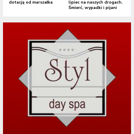
dotacją od marszałka
lipiec na naszych drogach.
Śmierć, wypadki i pijani