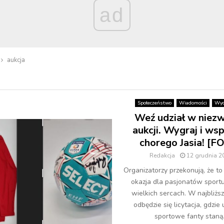
ad
aukcja
Społeczeństwo
Wiadomości
Wyd
Weź udział w niezw
aukcji. Wygraj i w
chorego Jasia! [F
Redakcja
12 grudnia 2
Organizatorzy przekonują, że t
okazja dla pasjonatów sportu 
wielkich sercach. W najbliżs
odbędzie się licytacja, gdzie
sportowe fanty staną.