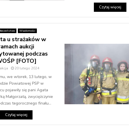
Czytaj więcej
łeczeństwo
Wiadomości
ta u strażaków w
ramach aukcji
ytowanej podczas
OŚP [FOTO]
akcja
20 lutego 2024
mu, we wtorek, 13 lutego, w
dzie Powiatowej PSP w
u pojawiły się pani Agata
rką Małgorzatą, zwyciężczynie
podczas tegorocznego finału...
Czytaj więcej