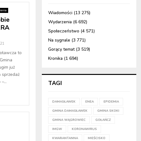
enia
Wiadomości
(13 275)
bie
Wydarzenia
(6 692)
ARA
Społeczeństwo
(4 571)
Na sygnale
(3 771)
021
Gorący temat
(3 519)
woławcza to
Kronika
(1 694)
. Gmina
gim już
a sprzedaż
–...
TAGI
DAMASŁAWEK
ENEA
EPIDEMIA
GMINA DAMASŁAWEK
GMINA SKOKI
GMINA WĄGROWIEC
GOŁAŃCZ
IMGW
KORONAWIRUS
KWARANTANNA
MIEŚCISKO