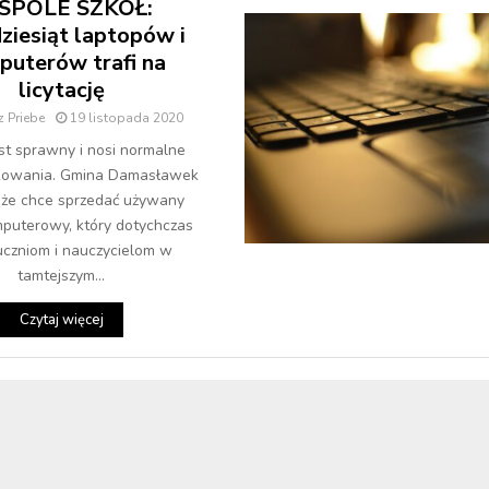
SPOLE SZKÓŁ:
ziesiąt laptopów i
puterów trafi na
licytację
 Priebe
19 listopada 2020
est sprawny i nosi normalne
tkowania. Gmina Damasławek
, że chce sprzedać używany
mputerowy, który dotychczas
 uczniom i nauczycielom w
tamtejszym...
Czytaj więcej