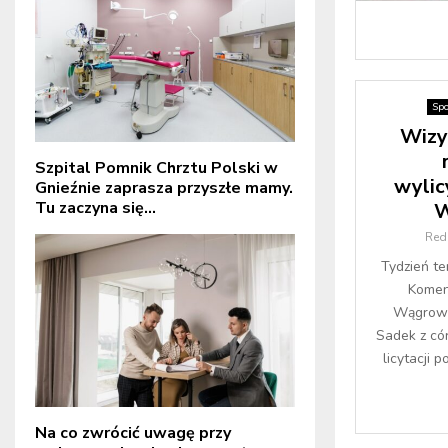
Spo
Wizy
Szpital Pomnik Chrztu Polski w
wylic
Gnieźnie zaprasza przyszłe mamy.
Tu zaczyna się...
W
Red
Tydzień te
Komen
Wągrowc
Sadek z có
licytacji 
Na co zwrócić uwagę przy