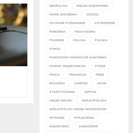
NEKROLOGI
NIELBA WĄGROWIEC
NOWE ZAKAŻENIA
ODESZLI
OSTATNIE POŻEGNANIE
OSTRZEŻENIE
PANDEMIA
PIŁKA NOŻNA
POGRZEB
POLICJA
POLSKA
POMOC
POWIATOWY INSPEKTOR SANITARNY
POWIAT WĄGROWIECKI
POŻAR
PRACA
PROGNOZA
PRĄD
ROGOŹNO
SANPEID
SKOKI
STRAŻ POŻARNA
SZPITAL
URZĄD MIEJSKI
WIELKOPOLSKA
WIELKOPOLSKI URZĄD WOJEWÓDZKI
WYPADEK
WYŁĄCZENIA
WĄGROWIEC
ZAGROŻENIE