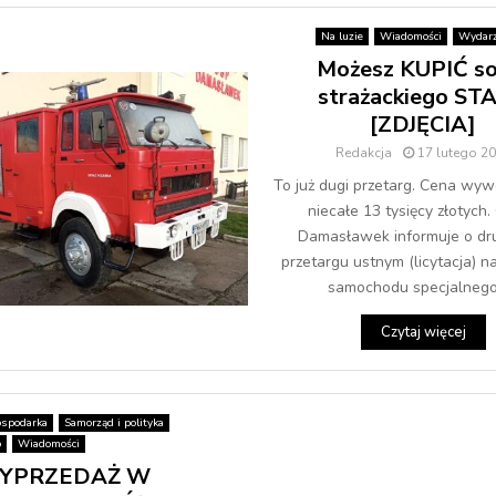
Na luzie
Wiadomości
Wydarz
Możesz KUPIĆ so
strażackiego ST
[ZDJĘCIA]
Redakcja
17 lutego 2
To już dugi przetarg. Cena wy
niecałe 13 tysięcy złotych
Damasławek informuje o dru
przetargu ustnym (licytacja) n
samochodu specjalnego 
Czytaj więcej
spodarka
Samorząd i polityka
o
Wiadomości
YPRZEDAŻ W