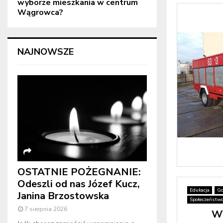
wyborze mieszkania w centrum
Wągrowca?
NAJNOWSZE
OSTATNIE POŻEGNANIE:
Odeszli od nas Józef Kucz,
Edukacja
Go
Janina Brzostowska
Społeczeństw
7 sierpnia 2026
W