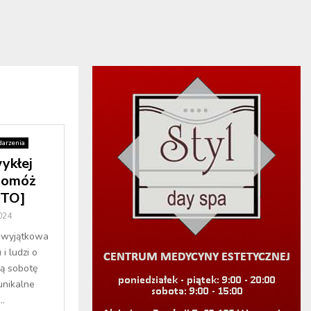
arzenia
ykłej
spomóż
OTO]
024
o wyjątkowa
i ludzi o
zą sobotę
 unikalne
..