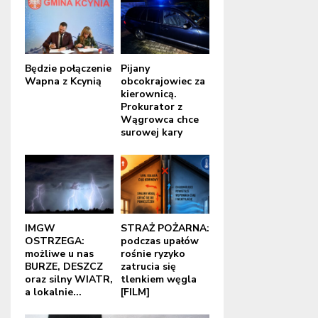
Będzie połączenie
Pijany
Wapna z Kcynią
obcokrajowiec za
kierownicą.
Prokurator z
Wągrowca chce
surowej kary
IMGW
STRAŻ POŻARNA:
OSTRZEGA:
podczas upałów
możliwe u nas
rośnie ryzyko
BURZE, DESZCZ
zatrucia się
oraz silny WIATR,
tlenkiem węgla
a lokalnie...
[FILM]