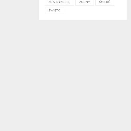
ZDARZYŁO SIĘ
ZGONY
ŚMIERĆ
ŚWIĘTO