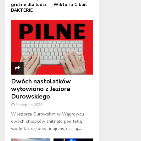
groźne dla ludzi
Wiktoria Cibail
BAKTERIE
Dwóch nastolatków
wyłowiono z Jeziora
Durowskiego
5 sierpnia 2026
W Jeziorze Durowskim w Wągrowcu
dwóch chłopców zniknęło pod taflą
wody. Jak się dowiadujemy, dzisiaj,...