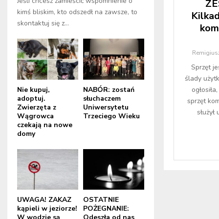
Jeśli chcesz zamieścić wspomnienie o
ZE
kimś bliskim, kto odszedł na zawsze, to
Kilkad
skontaktuj się z...
kom
Remigiusz
Sprzęt j
ślady uży
Nie kupuj,
NABÓR: zostań
ogłosiła
adoptuj.
słuchaczem
sprzęt ko
Zwierzęta z
Uniwersytetu
służył
Wągrowca
Trzeciego Wieku
czekają na nowe
domy
UWAGA! ZAKAZ
OSTATNIE
kąpieli w jeziorze!
POŻEGNANIE:
W wodzie są
Odeszła od nas