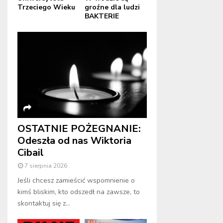
Trzeciego Wieku
groźne dla ludzi
BAKTERIE
OSTATNIE POŻEGNANIE:
Odeszła od nas Wiktoria
Cibail
7 sierpnia 2026
Jeśli chcesz zamieścić wspomnienie o
kimś bliskim, kto odszedł na zawsze, to
skontaktuj się z...