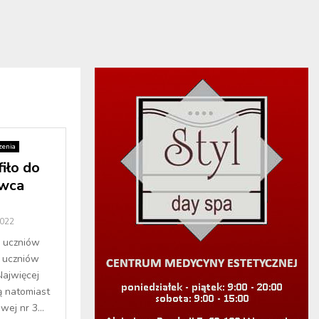
enia
iło do
owca
2022
5 uczniów
 uczniów
ajwięcej
ą natomiast
ej nr 3...