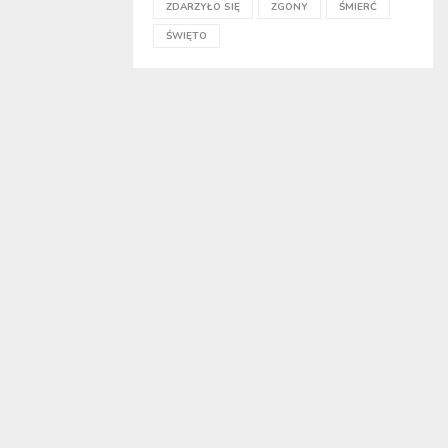
ZDARZYŁO SIĘ
ZGONY
ŚMIERĆ
ŚWIĘTO