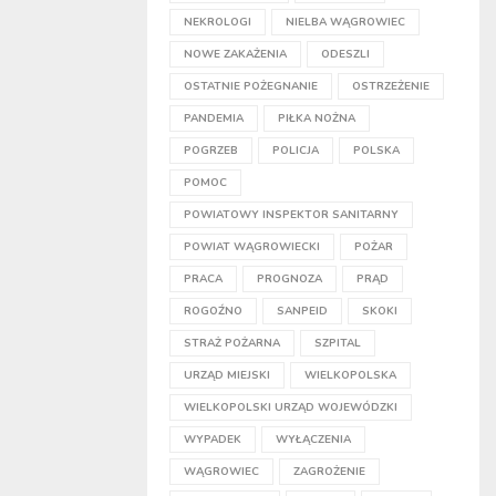
NEKROLOGI
NIELBA WĄGROWIEC
NOWE ZAKAŻENIA
ODESZLI
OSTATNIE POŻEGNANIE
OSTRZEŻENIE
PANDEMIA
PIŁKA NOŻNA
POGRZEB
POLICJA
POLSKA
POMOC
POWIATOWY INSPEKTOR SANITARNY
POWIAT WĄGROWIECKI
POŻAR
PRACA
PROGNOZA
PRĄD
ROGOŹNO
SANPEID
SKOKI
STRAŻ POŻARNA
SZPITAL
URZĄD MIEJSKI
WIELKOPOLSKA
WIELKOPOLSKI URZĄD WOJEWÓDZKI
WYPADEK
WYŁĄCZENIA
WĄGROWIEC
ZAGROŻENIE