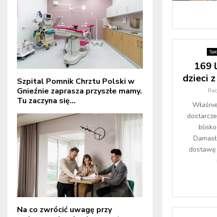
Spo
169 
dzieci
Szpital Pomnik Chrztu Polski w
Gnieźnie zaprasza przyszłe mamy.
Re
Tu zaczyna się...
Właśnie
dostarcze
blisko
Damasł
dostawę
Na co zwrócić uwagę przy