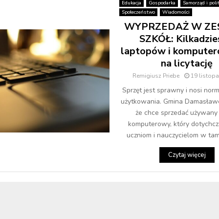
Edukacja
Gospodarka
Samorząd i poli
Społeczeństwo
Wiadomości
WYPRZEDAŻ W ZE
SZKÓŁ: Kilkadzie
laptopów i komputeró
na licytację
Remigiusz Priebe
19 listop
Sprzęt jest sprawny i nosi nor
użytkowania. Gmina Damasławe
że chce sprzedać używany 
komputerowy, który dotychcz
uczniom i nauczycielom w tamt
Czytaj więcej