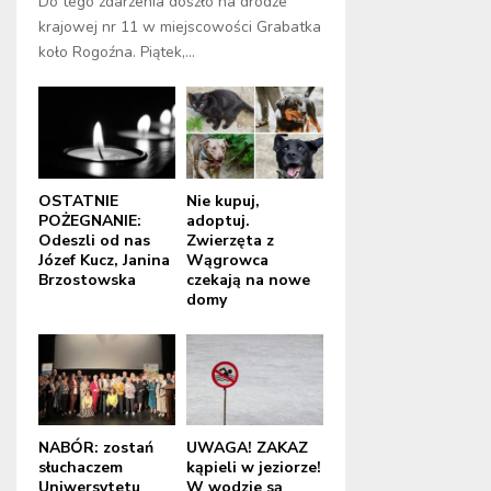
Do tego zdarzenia doszło na drodze
krajowej nr 11 w miejscowości Grabatka
koło Rogoźna. Piątek,...
OSTATNIE
Nie kupuj,
POŻEGNANIE:
adoptuj.
Odeszli od nas
Zwierzęta z
Józef Kucz, Janina
Wągrowca
Brzostowska
czekają na nowe
domy
NABÓR: zostań
UWAGA! ZAKAZ
słuchaczem
kąpieli w jeziorze!
Uniwersytetu
W wodzie są