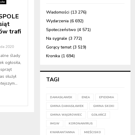
tyka
Wiadomości
(13 276)
SPOLE
Wydarzenia
(6 692)
siąt
Społeczeństwo
(4 571)
w trafi
Na sygnale
(3 772)
ada 2020
Gorący temat
(3 519)
malne ślady
Kronika
(1 694)
k ogłosiła,
sprzęt
as służył
TAGI
ejszym...
DAMASŁAWEK
ENEA
EPIDEMIA
GMINA DAMASŁAWEK
GMINA SKOKI
GMINA WĄGROWIEC
GOŁAŃCZ
IMGW
KORONAWIRUS
KWARANTANNA
MIEŚCISKO