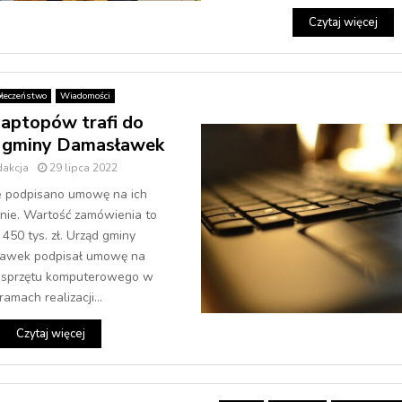
Czytaj więcej
łeczeństwo
Wiadomości
laptopów trafi do
 z gminy Damasławek
dakcja
29 lipca 2022
 podpisano umowę na ich
nie. Wartość zamówienia to
 450 tys. zł. Urząd gminy
awek podpisał umowę na
 sprzętu komputerowego w
ramach realizacji...
Czytaj więcej