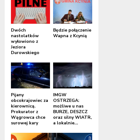
Dwóch
Będzie połączenie
nastolatków
Wapna z Kcynią
wyłowiono z
Jeziora
Durowskiego
Pijany
IMGW
obcokrajowiec za
OSTRZEGA:
kierownicą.
możliwe u nas
Prokurator z
BURZE, DESZCZ
Wągrowca chce
oraz silny WIATR,
surowej kary
a lokalnie...