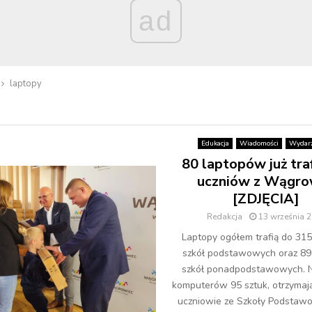
ad
laptopy
Edukacja
Wiadomości
Wydarz
80 laptopów już traf
uczniów z Wągr
[ZDJĘCIA]
Redakcja
13 września 
Laptopy ogółem trafią do 31
szkół podstawowych oraz 89
szkół ponadpodstawowych. N
komputerów 95 sztuk, otrzymaj
uczniowie ze Szkoły Podstawow