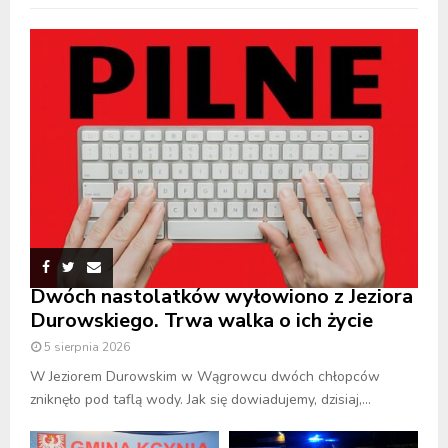
Dwóch nastolatków wyłowiono z Jeziora
Durowskiego. Trwa walka o ich życie
5 sierpnia 2026
W Jeziorem Durowskim w Wągrowcu dwóch chłopców
zniknęło pod taflą wody. Jak się dowiadujemy, dzisiaj,...