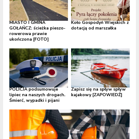
MIASTO I GMINA
Koło Gospodyń Wiejskich z
GOŁAŃCZ: ścieżka pieszo-
dotacją od marszałka
rowerowa prawie
ukończona [FOTO]
POLICJA podsumowuje
Zapisz się na spływ spływ
lipiec na naszych drogach.
kajakowy [ZAPOWIEDŹ]
Śmierć, wypadki i pijani