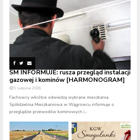
SM INFORMUJE: rusza przegląd instalacji
gazowej i kominów [HARMONOGRAM]
5 sierpnia 2026
Fachowcy wkrótce odwiedzą wybrane mieszkania.
Spółdzielnia Mieszkaniowa w Wągrowcu informuje o
przeglądzie przewodów kominowych i...