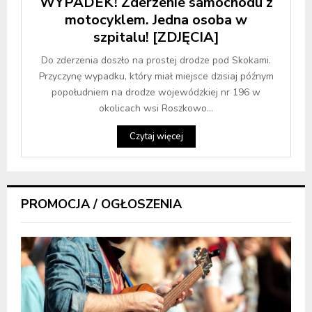
WYPADEK! Zderzenie samochodu z
motocyklem. Jedna osoba w
szpitalu! [ZDJĘCIA]
Do zderzenia doszło na prostej drodze pod Skokami.
Przyczynę wypadku, który miał miejsce dzisiaj późnym
popołudniem na drodze wojewódzkiej nr 196 w
okolicach wsi Roszkowo...
Czytaj więcej
PROMOCJA / OGŁOSZENIA