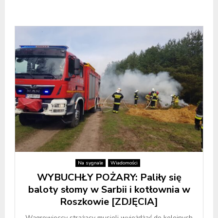
Na sygnale
Wiadomości
WYBUCHŁY POŻARY: Paliły się
baloty słomy w Sarbii i kotłownia w
Roszkowie [ZDJĘCIA]
Wągrowieccy strażacy musieli wyjeżdżać do kolejnych