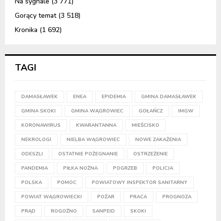
Na sygnale
(3 771)
Gorący temat
(3 518)
Kronika
(1 692)
TAGI
DAMASŁAWEK
ENEA
EPIDEMIA
GMINA DAMASŁAWEK
GMINA SKOKI
GMINA WĄGROWIEC
GOŁAŃCZ
IMGW
KORONAWIRUS
KWARANTANNA
MIEŚCISKO
NEKROLOGI
NIELBA WĄGROWIEC
NOWE ZAKAŻENIA
ODESZLI
OSTATNIE POŻEGNANIE
OSTRZEŻENIE
PANDEMIA
PIŁKA NOŻNA
POGRZEB
POLICJA
POLSKA
POMOC
POWIATOWY INSPEKTOR SANITARNY
POWIAT WĄGROWIECKI
POŻAR
PRACA
PROGNOZA
PRĄD
ROGOŹNO
SANPEID
SKOKI