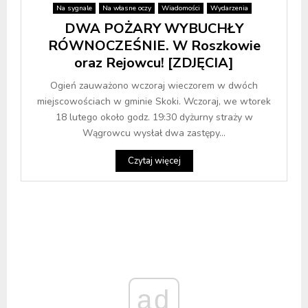
Na sygnale
Na własne oczy
Wiadomości
Wydarzenia
DWA POŻARY WYBUCHŁY
RÓWNOCZEŚNIE. W Roszkowie
oraz Rejowcu! [ZDJĘCIA]
Ogień zauważono wczoraj wieczorem w dwóch
miejscowościach w gminie Skoki. Wczoraj, we wtorek
18 lutego około godz. 19:30 dyżurny straży w
Wągrowcu wysłał dwa zastępy...
Czytaj więcej
ad