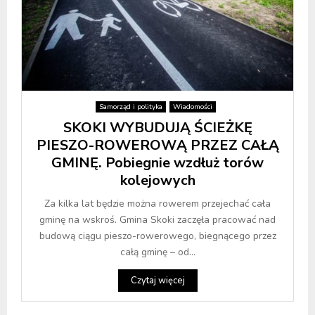
Samorząd i polityka
Wiadomości
SKOKI WYBUDUJĄ ŚCIEŻKĘ
PIESZO-ROWEROWĄ PRZEZ CAŁĄ
GMINĘ. Pobiegnie wzdłuż torów
kolejowych
Za kilka lat będzie można rowerem przejechać cała
gminę na wskroś. Gmina Skoki zaczęła pracować nad
budową ciągu pieszo-rowerowego, biegnącego przez
całą gminę – od...
Czytaj więcej