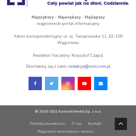
Najszybszy - Największy - Najlepszy
wągrowiecki portal informacyjny
Adres korespondencyjny: ul. ul. Taszarowska 11, 62-100
Wągrowiec
Redaktor Naczelny: Krzysztof Czapul
Skontaktuj się z nami:
redakcja@onw.com.pl
© 2019-2021 Koncent Media Sp. z o.o.
Polityka prywatności
O nas
Kontakt
Regulamin korzystania z serwisu