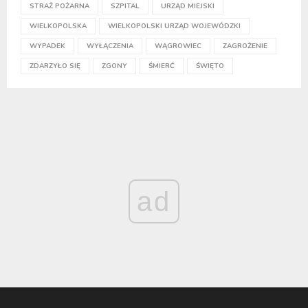
STRAŻ POŻARNA
SZPITAL
URZĄD MIEJSKI
WIELKOPOLSKA
WIELKOPOLSKI URZĄD WOJEWÓDZKI
WYPADEK
WYŁĄCZENIA
WĄGROWIEC
ZAGROŻENIE
ZDARZYŁO SIĘ
ZGONY
ŚMIERĆ
ŚWIĘTO
ad