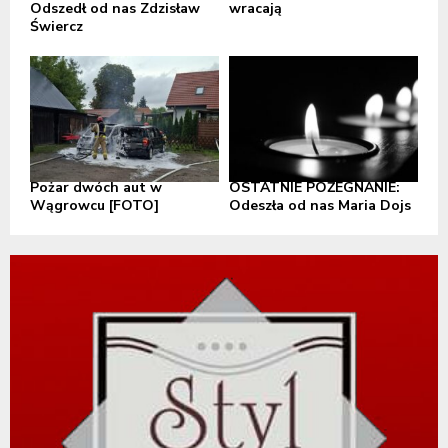
Odszedł od nas Zdzisław
wracają
Świercz
Pożar dwóch aut w
OSTATNIE POŻEGNANIE:
Wągrowcu [FOTO]
Odeszła od nas Maria Dojs