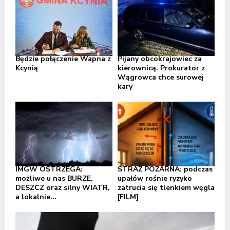
Będzie połączenie Wapna z
Pijany obcokrajowiec za
Kcynią
kierownicą. Prokurator z
Wągrowca chce surowej
kary
IMGW OSTRZEGA:
STRAŻ POŻARNA: podczas
możliwe u nas BURZE,
upałów rośnie ryzyko
DESZCZ oraz silny WIATR,
zatrucia się tlenkiem węgla
a lokalnie...
[FILM]