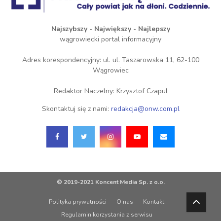
Najszybszy - Największy - Najlepszy
wągrowiecki portal informacyjny
Adres korespondencyjny: ul. ul. Taszarowska 11, 62-100
Wągrowiec
Redaktor Naczelny: Krzysztof Czapul
Skontaktuj się z nami:
redakcja@onw.com.pl
© 2019-2021 Koncent Media Sp. z o.o.
Polityka prywatności
O nas
Kontakt
Regulamin korzystania z serwisu