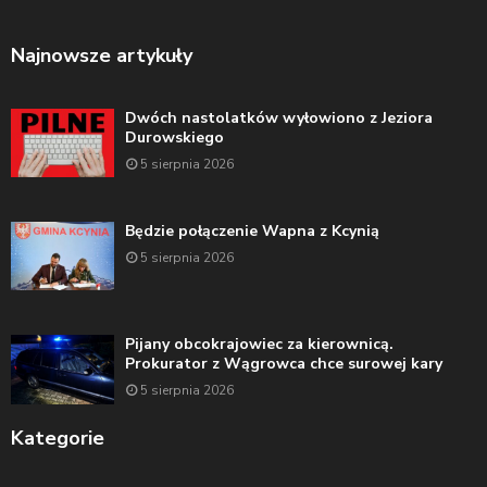
Najnowsze artykuły
Dwóch nastolatków wyłowiono z Jeziora
Durowskiego
5 sierpnia 2026
Będzie połączenie Wapna z Kcynią
5 sierpnia 2026
Pijany obcokrajowiec za kierownicą.
Prokurator z Wągrowca chce surowej kary
5 sierpnia 2026
Kategorie