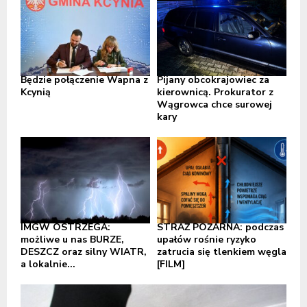
Będzie połączenie Wapna z
Pijany obcokrajowiec za
Kcynią
kierownicą. Prokurator z
Wągrowca chce surowej
kary
IMGW OSTRZEGA:
STRAŻ POŻARNA: podczas
możliwe u nas BURZE,
upałów rośnie ryzyko
DESZCZ oraz silny WIATR,
zatrucia się tlenkiem węgla
a lokalnie...
[FILM]