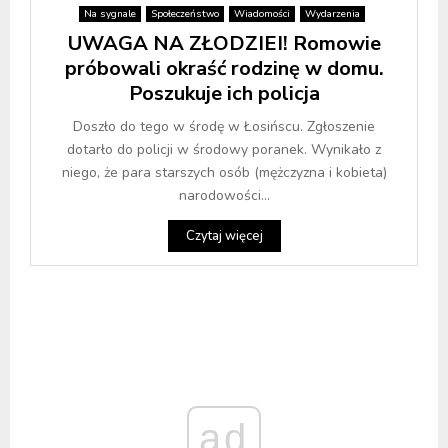
Na sygnale
Społeczeństwo
Wiadomości
Wydarzenia
UWAGA NA ZŁODZIEI! Romowie
próbowali okraść rodzinę w domu.
Poszukuje ich policja
Doszło do tego w środę w Łosińscu. Zgłoszenie
dotarło do policji w środowy poranek. Wynikało z
niego, że para starszych osób (mężczyzna i kobieta)
narodowości...
Czytaj więcej
ad