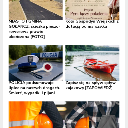
MIASTO I GMINA
Koło Gospodyń Wiejskich z
GOŁAŃCZ: ścieżka pieszo-
dotacją od marszałka
rowerowa prawie
ukończona [FOTO]
POLICJA podsumowuje
Zapisz się na spływ spływ
lipiec na naszych drogach.
kajakowy [ZAPOWIEDŹ]
Śmierć, wypadki i pijani