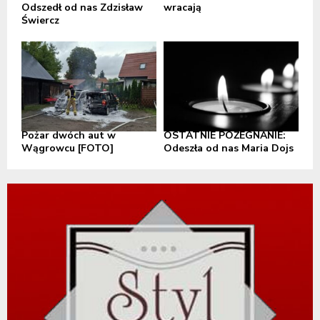
Odszedł od nas Zdzisław
wracają
Świercz
Pożar dwóch aut w
OSTATNIE POŻEGNANIE:
Wągrowcu [FOTO]
Odeszła od nas Maria Dojs