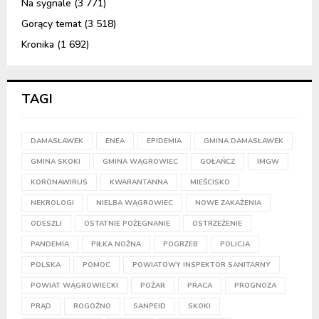
Na sygnale
(3 771)
Gorący temat
(3 518)
Kronika
(1 692)
TAGI
DAMASŁAWEK
ENEA
EPIDEMIA
GMINA DAMASŁAWEK
GMINA SKOKI
GMINA WĄGROWIEC
GOŁAŃCZ
IMGW
KORONAWIRUS
KWARANTANNA
MIEŚCISKO
NEKROLOGI
NIELBA WĄGROWIEC
NOWE ZAKAŻENIA
ODESZLI
OSTATNIE POŻEGNANIE
OSTRZEŻENIE
PANDEMIA
PIŁKA NOŻNA
POGRZEB
POLICJA
POLSKA
POMOC
POWIATOWY INSPEKTOR SANITARNY
POWIAT WĄGROWIECKI
POŻAR
PRACA
PROGNOZA
PRĄD
ROGOŹNO
SANPEID
SKOKI