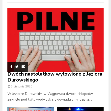
Dwóch nastolatków wyłowiono z Jeziora
Durowskiego
5 sierpnia 2026
W Jeziorze Durowskim w Wągrowcu dwóch chłopców
zniknęło pod taflą wody. Jak się dowiadujemy, dzisiaj,...