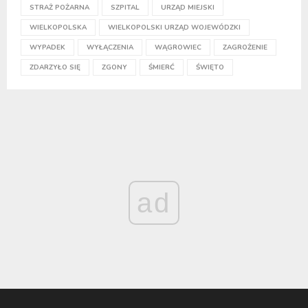
STRAŻ POŻARNA
SZPITAL
URZĄD MIEJSKI
WIELKOPOLSKA
WIELKOPOLSKI URZĄD WOJEWÓDZKI
WYPADEK
WYŁĄCZENIA
WĄGROWIEC
ZAGROŻENIE
ZDARZYŁO SIĘ
ZGONY
ŚMIERĆ
ŚWIĘTO
ad