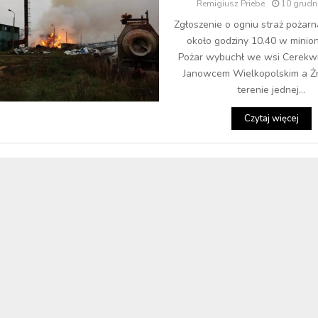
Remigiusz Priebe
10 grudn
Zgłoszenie o ogniu straż pożarn
około godziny 10.40 w minion
Pożar wybuchł we wsi Cerekwi
Janowcem Wielkopolskim a Ż
terenie jednej...
Czytaj więcej