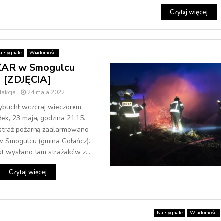
Czytaj więcej
a sygnale
Wiadomości
AR w Smogulcu
[ZDJĘCIA]
dakcja
24 maja 2022
buchł wczoraj wieczorem.
łek, 23 maja, godzina 21.15.
straż pożarną zaalarmowano
w Smogulcu (gmina Gołańcz).
t wysłano tam strażaków z...
Czytaj więcej
Na sygnale
Wiadomości