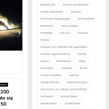
NEKROLOGI
NIELBA WĄGROWIEC
NOWE ZAKAŻENIA
ODESZLI
OSTATNIE POŻEGNANIE
OSTRZEŻENIE
PANDEMIA
PIŁKA NOŻNA
POGRZEB
POLICJA
POLSKA
POMOC
POWIATOWY INSPEKTOR SANITARNY
POWIAT WĄGROWIECKI
POŻAR
PRACA
PROGNOZA
PRĄD
ROGOŹNO
SANPEID
SKOKI
STRAŻ POŻARNA
SZPITAL
URZĄD MIEJSKI
WIELKOPOLSKA
rzenia
WIELKOPOLSKI URZĄD WOJEWÓDZKI
1200
ło się
WYPADEK
WYŁĄCZENIA
150
WĄGROWIEC
ZAGROŻENIE