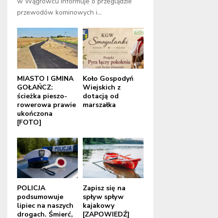
w Wągrowcu informuje o przeglądzie
przewodów kominowych i...
MIASTO I GMINA
Koło Gospodyń
GOŁAŃCZ:
Wiejskich z
ścieżka pieszo-
dotacją od
rowerowa prawie
marszałka
ukończona
[FOTO]
POLICJA
Zapisz się na
podsumowuje
spływ spływ
lipiec na naszych
kajakowy
drogach. Śmierć,
[ZAPOWIEDŹ]