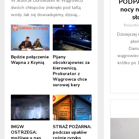
PODPAL
W Jeziorze Durowskim w Wągrowcu
dwóch chłopców zniknęło pod taflą
nocy n
wody. Jak się dowiadujemy, dzisiaj,...
sł
Krzyszto
Dzisiejsze
pło
Dama
wągrowieck
Będzie połączenie
Pijany
Wapna z Kcynią
obcokrajowiec za
krótko po 
kierownicą.
Prokurator z
Wągrowca chce
surowej kary
IMGW
STRAŻ POŻARNA:
OSTRZEGA:
podczas upałów
możliwe u nas
rośnie ryzyko