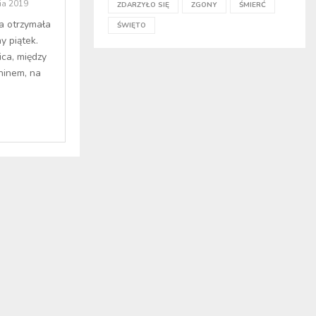
ia 2019
ZDARZYŁO SIĘ
ZGONY
ŚMIERĆ
a otrzymała
ŚWIĘTO
y piątek.
ca, między
ninem, na