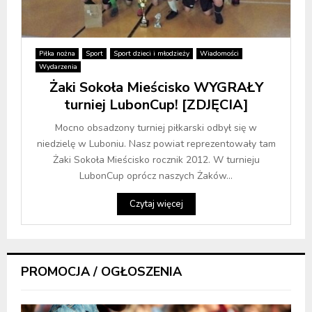
Piłka nożna
Sport
Sport dzieci i młodzieży
Wiadomości
Wydarzenia
Żaki Sokoła Mieścisko WYGRAŁY
turniej LubonCup! [ZDJĘCIA]
Mocno obsadzony turniej piłkarski odbył się w
niedzielę w Luboniu. Nasz powiat reprezentowały tam
Żaki Sokoła Mieścisko rocznik 2012. W turnieju
LubonCup oprócz naszych Żaków...
Czytaj więcej
PROMOCJA / OGŁOSZENIA