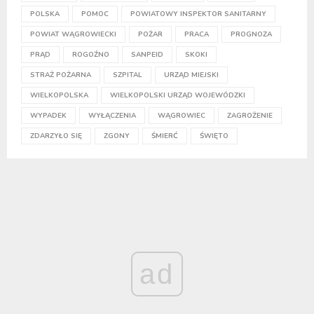
POLSKA
POMOC
POWIATOWY INSPEKTOR SANITARNY
POWIAT WĄGROWIECKI
POŻAR
PRACA
PROGNOZA
PRĄD
ROGOŹNO
SANPEID
SKOKI
STRAŻ POŻARNA
SZPITAL
URZĄD MIEJSKI
WIELKOPOLSKA
WIELKOPOLSKI URZĄD WOJEWÓDZKI
WYPADEK
WYŁĄCZENIA
WĄGROWIEC
ZAGROŻENIE
ZDARZYŁO SIĘ
ZGONY
ŚMIERĆ
ŚWIĘTO
ad