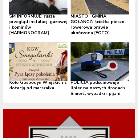
SM INFORMUJE: rusza
MIASTO I GMINA
przegląd instalacji gazowej
GOŁAŃCZ: ścieżka pieszo-
i kominów
rowerowa prawie
[HARMONOGRAM]
ukończona [FOTO]
Koło Gospodyń Wiejskich z
POLICJA podsumowuje
dotacją od marszałka
lipiec na naszych drogach.
Śmierć, wypadki i pijani