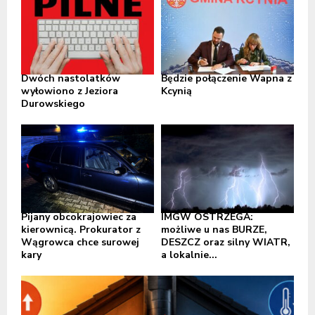
Dwóch nastolatków
Będzie połączenie Wapna z
wyłowiono z Jeziora
Kcynią
Durowskiego
Pijany obcokrajowiec za
IMGW OSTRZEGA:
kierownicą. Prokurator z
możliwe u nas BURZE,
Wągrowca chce surowej
DESZCZ oraz silny WIATR,
kary
a lokalnie...