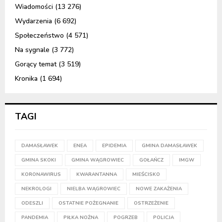
Wiadomości
(13 276)
Wydarzenia
(6 692)
Społeczeństwo
(4 571)
Na sygnale
(3 772)
Gorący temat
(3 519)
Kronika
(1 694)
TAGI
DAMASŁAWEK
ENEA
EPIDEMIA
GMINA DAMASŁAWEK
GMINA SKOKI
GMINA WĄGROWIEC
GOŁAŃCZ
IMGW
KORONAWIRUS
KWARANTANNA
MIEŚCISKO
NEKROLOGI
NIELBA WĄGROWIEC
NOWE ZAKAŻENIA
ODESZLI
OSTATNIE POŻEGNANIE
OSTRZEŻENIE
PANDEMIA
PIŁKA NOŻNA
POGRZEB
POLICJA