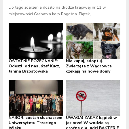
Do tego zdarzenia doszło na drodze krajowej nr 11 w
miejscowości Grabatka koło Rogoźna. Piątek,...
OSTATNIE POŻEGNANIE:
Nie kupuj, adoptuj.
Odeszli od nas Józef Kucz,
Zwierzęta z Wągrowca
Janina Brzostowska
czekają na nowe domy
NABÓR: zostań słuchaczem
UWAGA! ZAKAZ kąpieli w
Uniwersytetu Trzeciego
jeziorze! W wodzie są
Wieku
groźne dla ludzi BAKTERIE