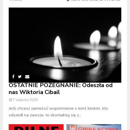
OSTATNIE POŻEGNANIE: Odeszła od
nas Wiktoria Cibail
7 sierpnia 2026
Jeśli chcesz zamieścić wspomnienie o kimś bliskim, kto
odszedł na zawsze, to skontaktuj się z...