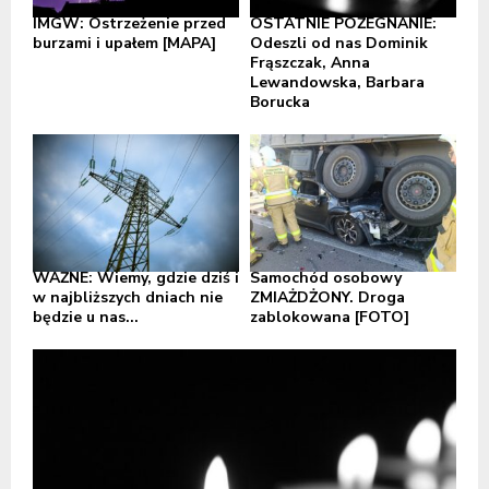
IMGW: Ostrzeżenie przed
OSTATNIE POŻEGNANIE:
burzami i upałem [MAPA]
Odeszli od nas Dominik
Frąszczak, Anna
Lewandowska, Barbara
Borucka
WAŻNE: Wiemy, gdzie dziś i
Samochód osobowy
w najbliższych dniach nie
ZMIAŻDŻONY. Droga
będzie u nas...
zablokowana [FOTO]