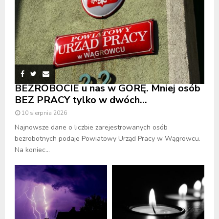
BEZROBOCIE u nas w GÓRĘ. Mniej osób
BEZ PRACY tylko w dwóch...
10 sierpnia 2026
Najnowsze dane o liczbie zarejestrowanych osób
bezrobotnych podaje Powiatowy Urząd Pracy w Wągrowcu.
Na koniec...