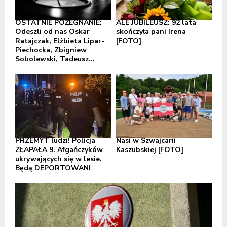
OSTATNIE POŻEGNANIE:
ALE JUBILEUSZ: 92 lata
Odeszli od nas Oskar
skończyła pani Irena
Ratajczak, Elżbieta Lipar-
[FOTO]
Piechocka, Zbigniew
Sobolewski, Tadeusz...
PRZEMYT ludzi! Policja
Nasi w Szwajcarii
ZŁAPAŁA 9. Afgańczyków
Kaszubskiej [FOTO]
ukrywających się w lesie.
Będą DEPORTOWANI