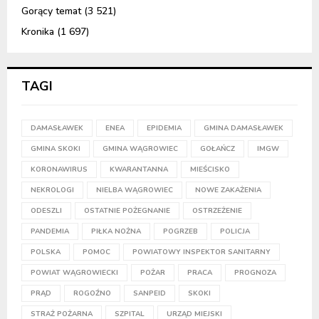
Gorący temat
(3 521)
Kronika
(1 697)
TAGI
DAMASŁAWEK
ENEA
EPIDEMIA
GMINA DAMASŁAWEK
GMINA SKOKI
GMINA WĄGROWIEC
GOŁAŃCZ
IMGW
KORONAWIRUS
KWARANTANNA
MIEŚCISKO
NEKROLOGI
NIELBA WĄGROWIEC
NOWE ZAKAŻENIA
ODESZLI
OSTATNIE POŻEGNANIE
OSTRZEŻENIE
PANDEMIA
PIŁKA NOŻNA
POGRZEB
POLICJA
POLSKA
POMOC
POWIATOWY INSPEKTOR SANITARNY
POWIAT WĄGROWIECKI
POŻAR
PRACA
PROGNOZA
PRĄD
ROGOŹNO
SANPEID
SKOKI
STRAŻ POŻARNA
SZPITAL
URZĄD MIEJSKI