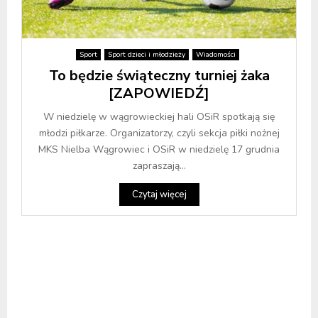
Sport
Sport dzieci i młodzieży
Wiadomości
To będzie świąteczny turniej żaka
[ZAPOWIEDŹ]
W niedzielę w wągrowieckiej hali OSiR spotkają się
młodzi piłkarze. Organizatorzy, czyli sekcja piłki nożnej
MKS Nielba Wągrowiec i OSiR w niedzielę 17 grudnia
zapraszają...
Czytaj więcej