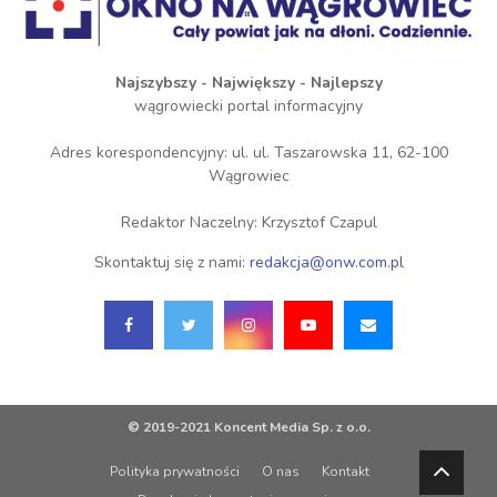
Najszybszy - Największy - Najlepszy
wągrowiecki portal informacyjny
Adres korespondencyjny: ul. ul. Taszarowska 11, 62-100
Wągrowiec
Redaktor Naczelny: Krzysztof Czapul
Skontaktuj się z nami:
redakcja@onw.com.pl
© 2019-2021 Koncent Media Sp. z o.o.
Polityka prywatności
O nas
Kontakt