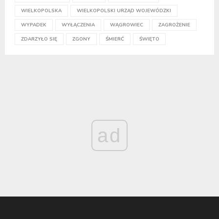
WIELKOPOLSKA
WIELKOPOLSKI URZĄD WOJEWÓDZKI
WYPADEK
WYŁĄCZENIA
WĄGROWIEC
ZAGROŻENIE
ZDARZYŁO SIĘ
ZGONY
ŚMIERĆ
ŚWIĘTO
ad