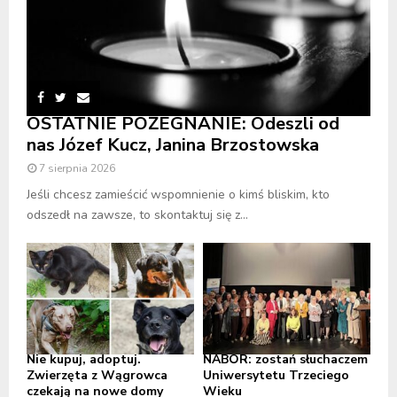
OSTATNIE POŻEGNANIE: Odeszli od
nas Józef Kucz, Janina Brzostowska
7 sierpnia 2026
Jeśli chcesz zamieścić wspomnienie o kimś bliskim, kto
odszedł na zawsze, to skontaktuj się z...
Nie kupuj, adoptuj.
NABÓR: zostań słuchaczem
Zwierzęta z Wągrowca
Uniwersytetu Trzeciego
czekają na nowe domy
Wieku