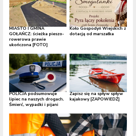
MIASTO I GMINA
Koło Gospodyń Wiejskich z
GOŁAŃCZ: ścieżka pieszo-
dotacją od marszałka
rowerowa prawie
ukończona [FOTO]
POLICJA podsumowuje
Zapisz się na spływ spływ
lipiec na naszych drogach.
kajakowy [ZAPOWIEDŹ]
Śmierć, wypadki i pijani