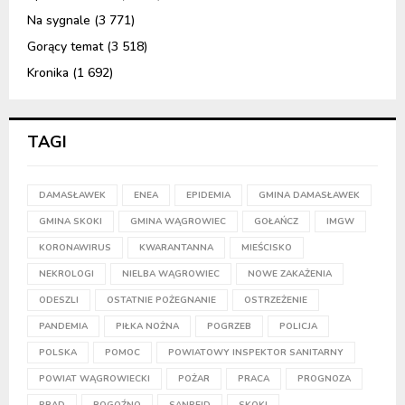
Na sygnale
(3 771)
Gorący temat
(3 518)
Kronika
(1 692)
TAGI
DAMASŁAWEK
ENEA
EPIDEMIA
GMINA DAMASŁAWEK
GMINA SKOKI
GMINA WĄGROWIEC
GOŁAŃCZ
IMGW
KORONAWIRUS
KWARANTANNA
MIEŚCISKO
NEKROLOGI
NIELBA WĄGROWIEC
NOWE ZAKAŻENIA
ODESZLI
OSTATNIE POŻEGNANIE
OSTRZEŻENIE
PANDEMIA
PIŁKA NOŻNA
POGRZEB
POLICJA
POLSKA
POMOC
POWIATOWY INSPEKTOR SANITARNY
POWIAT WĄGROWIECKI
POŻAR
PRACA
PROGNOZA