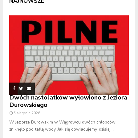
NAJNOWSZE
Dwóch nastolatków wyłowiono z Jeziora
Durowskiego
5 sierpnia 2026
W Jeziorze Durowskim w Wągrowcu dwóch chłopców
zniknęło pod taflą wody. Jak się dowiadujemy, dzisiaj,...