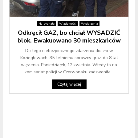
Na sygnale
Wiadomości
Wydarzenia
Odkręcił GAZ, bo chciał WYSADZIĆ
blok. Ewakuowano 30 mieszkańców
Do tego niebezpiecznego zdarzenia doszło w
Koziegłowach. 35-letniemu sprawcy grozi do 8 lat
więzienia. Poniedziałek, 12 kwietnia. Wtedy to na
komisariat policji w Czerwonaku zadzwoniła...
Czytaj więcej