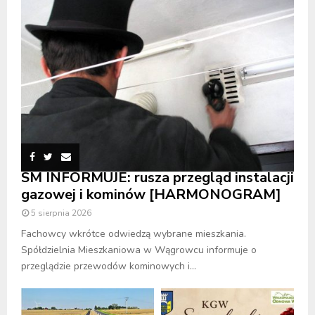
SM INFORMUJE: rusza przegląd instalacji
gazowej i kominów [HARMONOGRAM]
5 sierpnia 2026
Fachowcy wkrótce odwiedzą wybrane mieszkania.
Spółdzielnia Mieszkaniowa w Wągrowcu informuje o
przeglądzie przewodów kominowych i...