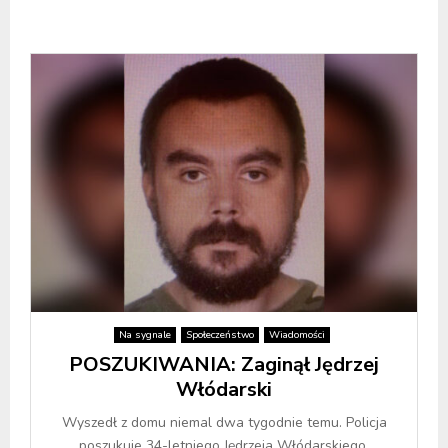
Na sygnale
Społeczeństwo
Wiadomości
POSZUKIWANIA: Zaginął Jędrzej
Włódarski
Wyszedł z domu niemal dwa tygodnie temu. Policja
poszukuje 34-letniego Jędrzeja Włódarskiego.