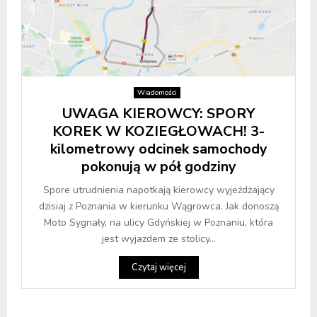
Wiadomości
UWAGA KIEROWCY: SPORY
KOREK W KOZIEGŁOWACH! 3-
kilometrowy odcinek samochody
pokonują w pół godziny
Spore utrudnienia napotkają kierowcy wyjeżdżający
dzisiaj z Poznania w kierunku Wągrowca. Jak donoszą
Moto Sygnały, na ulicy Gdyńskiej w Poznaniu, która
jest wyjazdem ze stolicy...
Czytaj więcej