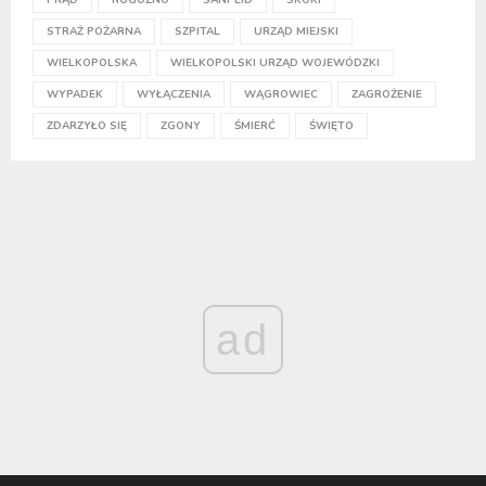
PRĄD
ROGOŹNO
SANPEID
SKOKI
STRAŻ POŻARNA
SZPITAL
URZĄD MIEJSKI
WIELKOPOLSKA
WIELKOPOLSKI URZĄD WOJEWÓDZKI
WYPADEK
WYŁĄCZENIA
WĄGROWIEC
ZAGROŻENIE
ZDARZYŁO SIĘ
ZGONY
ŚMIERĆ
ŚWIĘTO
ad