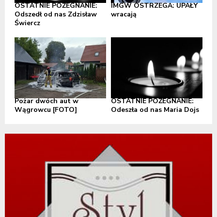
OSTATNIE POŻEGNANIE:
IMGW OSTRZEGA: UPAŁY
Odszedł od nas Zdzisław
wracają
Świercz
Pożar dwóch aut w
OSTATNIE POŻEGNANIE:
Wągrowcu [FOTO]
Odeszła od nas Maria Dojs