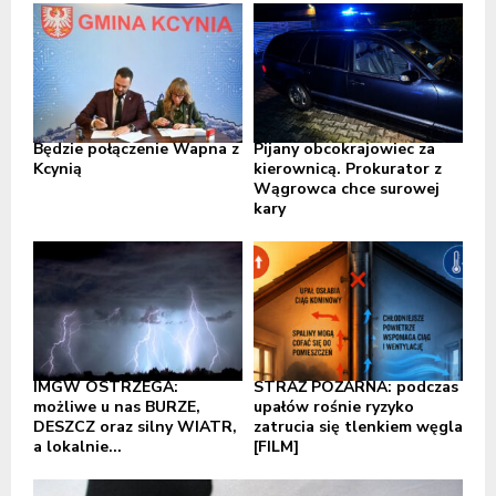
Będzie połączenie Wapna z
Pijany obcokrajowiec za
Kcynią
kierownicą. Prokurator z
Wągrowca chce surowej
kary
IMGW OSTRZEGA:
STRAŻ POŻARNA: podczas
możliwe u nas BURZE,
upałów rośnie ryzyko
DESZCZ oraz silny WIATR,
zatrucia się tlenkiem węgla
a lokalnie...
[FILM]