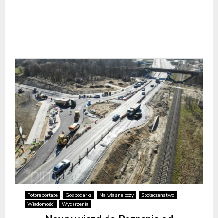
Fotoreportaże
Gospodarka
Na własne oczy
Społeczeństwo
Wiadomości
Wydarzenia