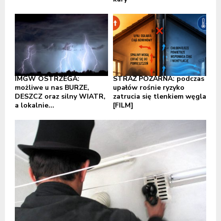
IMGW OSTRZEGA:
STRAŻ POŻARNA: podczas
możliwe u nas BURZE,
upałów rośnie ryzyko
DESZCZ oraz silny WIATR,
zatrucia się tlenkiem węgla
a lokalnie...
[FILM]