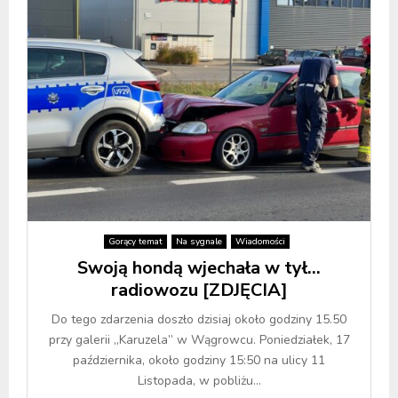
Gorący temat
Na sygnale
Wiadomości
Swoją hondą wjechała w tył…
radiowozu [ZDJĘCIA]
Do tego zdarzenia doszło dzisiaj około godziny 15.50
przy galerii „Karuzela” w Wągrowcu. Poniedziałek, 17
października, około godziny 15:50 na ulicy 11
Listopada, w pobliżu...