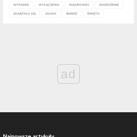
WYPADEK
WYŁĄCZENIA
WĄGROWIEC
ZAGROŻENIE
ZDARZYŁO SIĘ
ZGONY
ŚMIERĆ
ŚWIĘTO
ad
Najnowsze artykuły