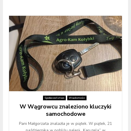
Społeczeństwo
Wiadomości
W Wągrowcu znaleziono kluczyki
samochodowe
Pani Małgorzata znalazła je w piątek. W piątek, 21
października w pobliżu galerii „Karuzela” w