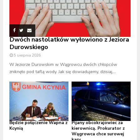
Dwóch nastolatków wyłowiono z Jeziora
Durowskiego
5 sierpnia 2026
W Jeziorze Durowskim w Wągrowcu dwóch chłopców
zniknęło pod taflą wody. Jak się dowiadujemy, dzisiaj,...
Będzie połączenie Wapna z
Pijany obcokrajowiec za
Kcynią
kierownicą. Prokurator z
Wągrowca chce surowej
kary