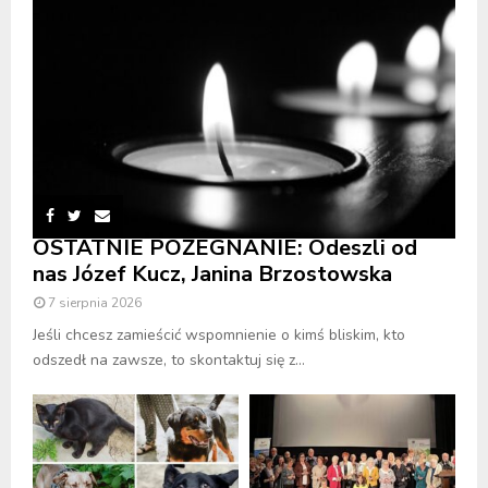
OSTATNIE POŻEGNANIE: Odeszli od
nas Józef Kucz, Janina Brzostowska
7 sierpnia 2026
Jeśli chcesz zamieścić wspomnienie o kimś bliskim, kto
odszedł na zawsze, to skontaktuj się z...