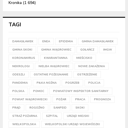
Kronika
(1 694)
TAGI
DAMASŁAWEK
ENEA
EPIDEMIA
GMINA DAMASŁAWEK
GMINA SKOKI
GMINA WĄGROWIEC
GOŁAŃCZ
IMGW
KORONAWIRUS
KWARANTANNA
MIEŚCISKO
NEKROLOGI
NIELBA WĄGROWIEC
NOWE ZAKAŻENIA
ODESZLI
OSTATNIE POŻEGNANIE
OSTRZEŻENIE
PANDEMIA
PIŁKA NOŻNA
POGRZEB
POLICJA
POLSKA
POMOC
POWIATOWY INSPEKTOR SANITARNY
POWIAT WĄGROWIECKI
POŻAR
PRACA
PROGNOZA
PRĄD
ROGOŹNO
SANPEID
SKOKI
STRAŻ POŻARNA
SZPITAL
URZĄD MIEJSKI
WIELKOPOLSKA
WIELKOPOLSKI URZĄD WOJEWÓDZKI