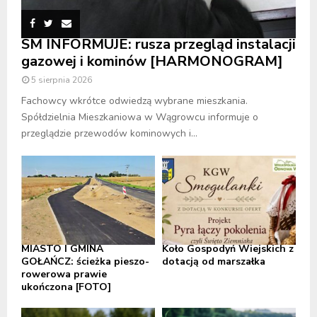
SM INFORMUJE: rusza przegląd instalacji
gazowej i kominów [HARMONOGRAM]
5 sierpnia 2026
Fachowcy wkrótce odwiedzą wybrane mieszkania.
Spółdzielnia Mieszkaniowa w Wągrowcu informuje o
przeglądzie przewodów kominowych i...
MIASTO I GMINA
Koło Gospodyń Wiejskich z
GOŁAŃCZ: ścieżka pieszo-
dotacją od marszałka
rowerowa prawie
ukończona [FOTO]