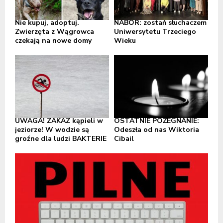
Nie kupuj, adoptuj.
NABÓR: zostań słuchaczem
Zwierzęta z Wągrowca
Uniwersytetu Trzeciego
czekają na nowe domy
Wieku
UWAGA! ZAKAZ kąpieli w
OSTATNIE POŻEGNANIE:
jeziorze! W wodzie są
Odeszła od nas Wiktoria
groźne dla ludzi BAKTERIE
Cibail