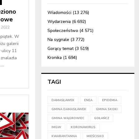
i
ziono
Wiadomości
(13 276)
dowe
Wydarzenia
(6 692)
a 2022
Społeczeństwo
(4 571)
 piątek. W
Na sygnale
(3 772)
żu galerii
Gorący temat
(3 519)
ulicy 11
Kronika
(1 694)
 znalazła
..
TAGI
DAMASŁAWEK
ENEA
EPIDEMIA
GMINA DAMASŁAWEK
GMINA SKOKI
GMINA WĄGROWIEC
GOŁAŃCZ
IMGW
KORONAWIRUS
KWARANTANNA
MIEŚCISKO