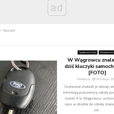
ad
kluczyki
Społeczeństwo
Wiadomośc
W Wągrowcu znale
dziś kluczyki samo
[FOTO]
Redakcja
20 lutego 2
Uczniowie znaleźli je dzisiaj ra
informują pracownicy szkoły p
numer 4 w Wągrowcu, uczniowi
rano w drodze do szkoły znaleź
od...