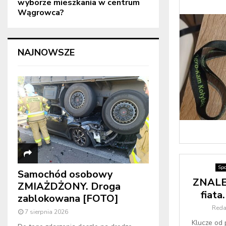
wyborze mieszkania w centrum
Wągrowca?
NAJNOWSZE
Spo
Samochód osobowy
ZNALE
ZMIAŻDŻONY. Droga
fiata
zablokowana [FOTO]
Reda
7 sierpnia 2026
Klucze od 