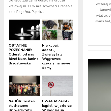
Do tego zdarzenia doszło na drodze
wczoraj 
krajowej nr 11 w miejscowości Grabatka
Janowi
koło Rogoźna. Piątek,...
właścicie
marki fia
OSTATNIE
Nie kupuj,
POŻEGNANIE:
adoptuj.
Odeszli od nas
Zwierzęta z
Józef Kucz, Janina
Wągrowca
Brzostowska
czekają na nowe
domy
NABÓR: zostań
UWAGA! ZAKAZ
słuchaczem
kąpieli w jeziorze!
Uniwersytetu
W wodzie są