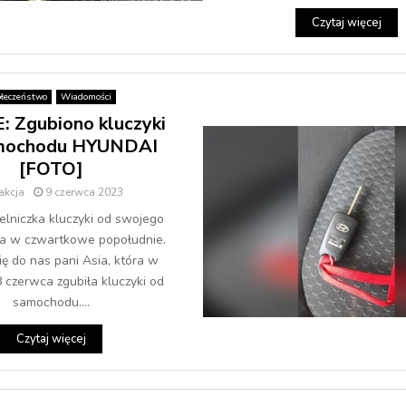
Czytaj więcej
łeczeństwo
Wiadomości
 Zgubiono kluczyki
mochodu HYUNDAI
[FOTO]
akcja
9 czerwca 2023
elniczka kluczyki od swojego
ła w czwartkowe popołudnie.
ię do nas pani Asia, która w
 czerwca zgubiła kluczyki od
samochodu....
Czytaj więcej