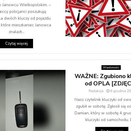
w Janowcu Wielkopolskim. –
eccy policjanci poszukują
la dwóch kluczy od pojazdu
t, które mieszkaniec Janowca
znalazł...
Czytaj więcej
Wiadomości
WAŻNE: Zgubiono kl
od OPLA [ZDJĘC
Redakcja
6 grudnia 2
Nasz czytelnik kluczyki od sw
zgubił w sobotę. Zgłosił się o
Damian, który w sobotę 4 grud
kluczyki od samochodu. D