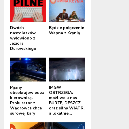
Dwóch
Będzie połączenie
nastolatków
Wapna z Kcynią
wyłowiono z
Jeziora
Durowskiego
Pijany
IMGW
obcokrajowiec za
OSTRZEGA:
kierownicą.
możliwe u nas
Prokurator z
BURZE, DESZCZ
Wągrowca chce
oraz silny WIATR,
surowej kary
a lokalnie...