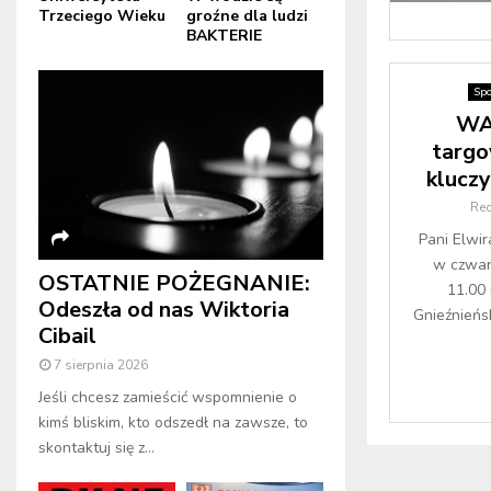
Trzeciego Wieku
groźne dla ludzi
BAKTERIE
Spo
WAŻ
targ
klucz
Re
Pani Elwira
w czwart
OSTATNIE POŻEGNANIE:
11.00 
Odeszła od nas Wiktoria
Gnieźnieńs
Cibail
7 sierpnia 2026
Jeśli chcesz zamieścić wspomnienie o
kimś bliskim, kto odszedł na zawsze, to
skontaktuj się z...