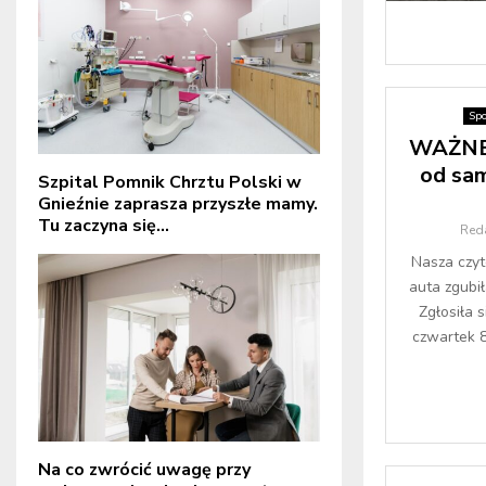
Spo
WAŻNE:
od sa
Szpital Pomnik Chrztu Polski w
Gnieźnie zaprasza przyszłe mamy.
Tu zaczyna się...
Red
Nasza czyt
auta zgubi
Zgłosiła s
czwartek 8
Na co zwrócić uwagę przy