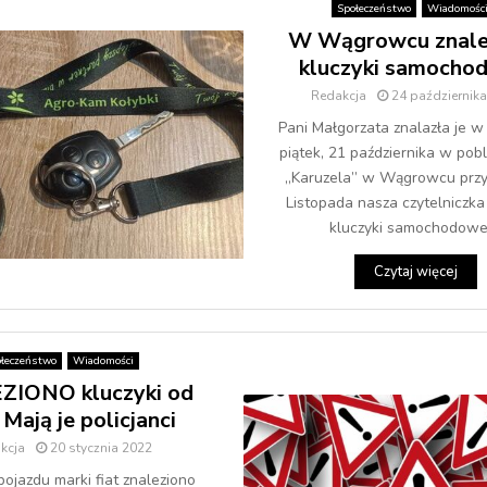
Społeczeństwo
Wiadomośc
W Wągrowcu znale
kluczyki samocho
Redakcja
24 październik
Pani Małgorzata znalazła je w
piątek, 21 października w pobli
„Karuzela” w Wągrowcu przy 
Listopada nasza czytelniczka
kluczyki samochodowe..
Czytaj więcej
łeczeństwo
Wiadomości
ZIONO kluczyki od
. Mają je policjanci
kcja
20 stycznia 2022
pojazdu marki fiat znaleziono