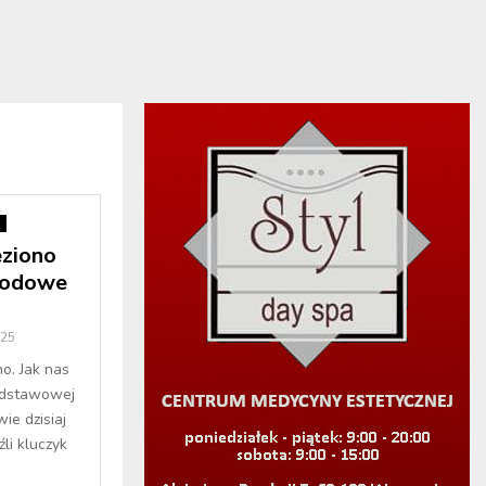
i
ziono
chodowe
025
no. Jak nas
odstawowej
e dzisiaj
li kluczyk