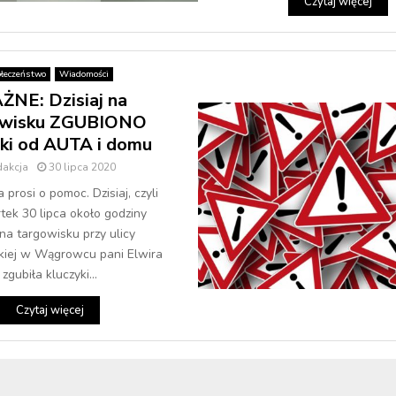
Czytaj więcej
łeczeństwo
Wiadomości
NE: Dzisiaj na
owisku ZGUBIONO
yki od AUTA i domu
dakcja
30 lipca 2020
 prosi o pomoc. Dzisiaj, czyli
ek 30 lipca około godziny
na targowisku przy ulicy
kiej w Wągrowcu pani Elwira
zgubiła kluczyki...
Czytaj więcej