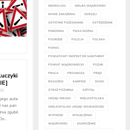
NEKROLOGI
NIELBA WĄGROWIEC
NOWE ZAKAŻENIA
ODESZLI
OSTATNIE POŻEGNANIE
OSTRZEŻENIE
PANDEMIA
PIŁKA NOŻNA
POGRZEB
POLICJA
POLSKA
POMOC
POWIATOWY INSPEKTOR SANITARNY
POWIAT WĄGROWIECKI
POŻAR
PRACA
PROGNOZA
PRĄD
uczyki
IE]
ROGOŹNO
SANPEID
SKOKI
021
STRAŻ POŻARNA
SZPITAL
ojego auta
URZĄD MIEJSKI
WIELKOPOLSKA
d nas pan
WIELKOPOLSKI URZĄD WOJEWÓDZKI
nia zgubił
WYPADEK
WYŁĄCZENIA
o...
WĄGROWIEC
ZAGROŻENIE