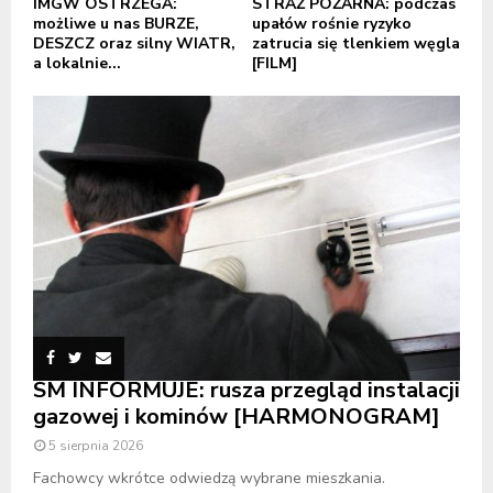
IMGW OSTRZEGA:
STRAŻ POŻARNA: podczas
możliwe u nas BURZE,
upałów rośnie ryzyko
DESZCZ oraz silny WIATR,
zatrucia się tlenkiem węgla
a lokalnie...
[FILM]
SM INFORMUJE: rusza przegląd instalacji
gazowej i kominów [HARMONOGRAM]
5 sierpnia 2026
Fachowcy wkrótce odwiedzą wybrane mieszkania.