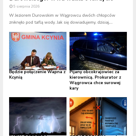
5 sierpnia 2026
W Jeziorem Durowskim w Wągrowcu dwóch chłopców
zniknęło pod taflą wody. Jak się dowiadujemy, dzisiaj,...
Będzie połączenie Wapna z
Pijany obcokrajowiec za
Kcynią
kierownicą. Prokurator z
Wągrowca chce surowej
kary