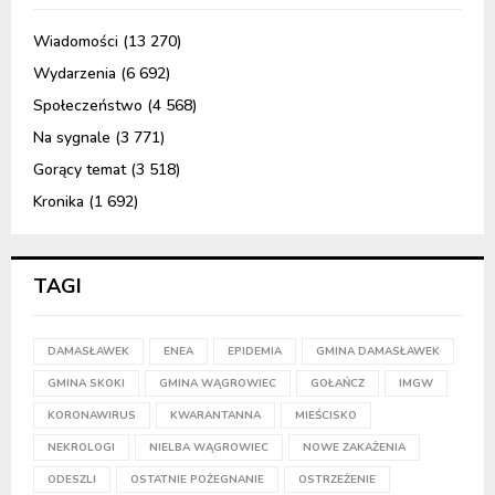
Wiadomości
(13 270)
Wydarzenia
(6 692)
Społeczeństwo
(4 568)
Na sygnale
(3 771)
Gorący temat
(3 518)
Kronika
(1 692)
TAGI
DAMASŁAWEK
ENEA
EPIDEMIA
GMINA DAMASŁAWEK
GMINA SKOKI
GMINA WĄGROWIEC
GOŁAŃCZ
IMGW
KORONAWIRUS
KWARANTANNA
MIEŚCISKO
NEKROLOGI
NIELBA WĄGROWIEC
NOWE ZAKAŻENIA
ODESZLI
OSTATNIE POŻEGNANIE
OSTRZEŻENIE