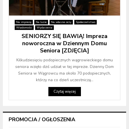
Na imprezę
Na luzie
Na własne oczy
Społeczeństwo
Wiadomości
Wydarzenia
SENIORZY SIĘ BAWIĄ! Impreza
noworoczna w Dziennym Domu
Seniora [ZDJĘCIA]
Kilkudziesięciu podopiecznych wągrowieckiego domu
seniora wzięło dziś udział w tej imprezie. Dzienny Dom
Seniora w Wągrowcu ma około 70 podopiecznych,
którzy na co dzień uczestniczą...
Czytaj więcej
PROMOCJA / OGŁOSZENIA