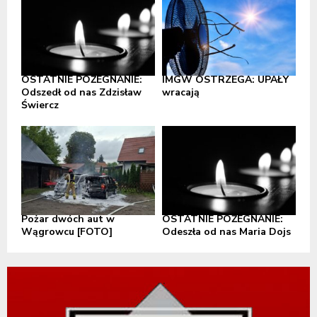
OSTATNIE POŻEGNANIE:
IMGW OSTRZEGA: UPAŁY
Odszedł od nas Zdzisław
wracają
Świercz
Pożar dwóch aut w
OSTATNIE POŻEGNANIE:
Wągrowcu [FOTO]
Odeszła od nas Maria Dojs