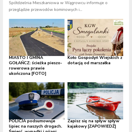
Spółdzielnia Mieszkaniowa w Wągrowcu informuje o
przeglądzie przewodów kominowych i...
MIASTO I GMINA
Koło Gospodyń Wiejskich z
GOŁAŃCZ: ścieżka pieszo-
dotacją od marszałka
rowerowa prawie
ukończona [FOTO]
POLICJA podsumowuje
Zapisz się na spływ spływ
lipiec na naszych drogach.
kajakowy [ZAPOWIEDŹ]
Śmierć, wypadki i pijani