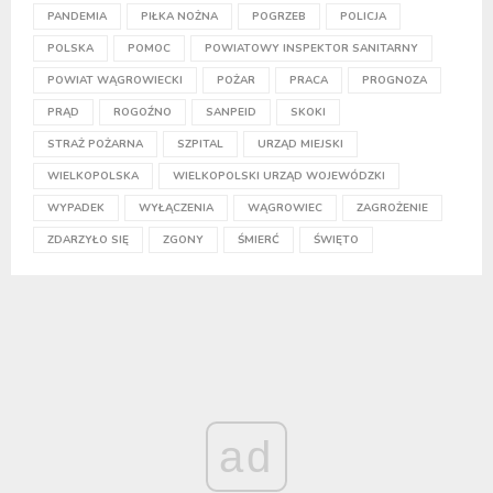
PANDEMIA
PIŁKA NOŻNA
POGRZEB
POLICJA
POLSKA
POMOC
POWIATOWY INSPEKTOR SANITARNY
POWIAT WĄGROWIECKI
POŻAR
PRACA
PROGNOZA
PRĄD
ROGOŹNO
SANPEID
SKOKI
STRAŻ POŻARNA
SZPITAL
URZĄD MIEJSKI
WIELKOPOLSKA
WIELKOPOLSKI URZĄD WOJEWÓDZKI
WYPADEK
WYŁĄCZENIA
WĄGROWIEC
ZAGROŻENIE
ZDARZYŁO SIĘ
ZGONY
ŚMIERĆ
ŚWIĘTO
ad