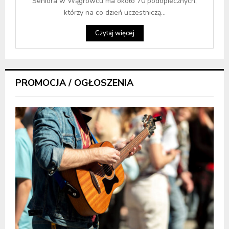
Seniora w Wągrowcu ma około 70 podopiecznych,
którzy na co dzień uczestniczą...
Czytaj więcej
PROMOCJA / OGŁOSZENIA