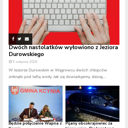
Dwóch nastolatków wyłowiono z Jeziora
Durowskiego
5 sierpnia 2026
W Jeziorze Durowskim w Wągrowcu dwóch chłopców
zniknęło pod taflą wody. Jak się dowiadujemy, dzisiaj,...
Będzie połączenie Wapna z
Pijany obcokrajowiec za