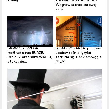
Kcynią
kierownicą. Prokurator z
Wągrowca chce surowej
kary
IMGW OSTRZEGA:
STRAŻ POŻARNA: podczas
możliwe u nas BURZE,
upałów rośnie ryzyko
DESZCZ oraz silny WIATR,
zatrucia się tlenkiem węgla
a lokalnie...
[FILM]