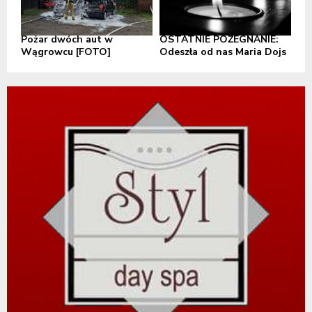
Pożar dwóch aut w
OSTATNIE POŻEGNANIE:
Wągrowcu [FOTO]
Odeszła od nas Maria Dojs