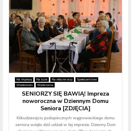
Na imprezę
Na luzie
Na własne oczy
Społeczeństwo
Wiadomości
Wydarzenia
SENIORZY SIĘ BAWIĄ! Impreza
noworoczna w Dziennym Domu
Seniora [ZDJĘCIA]
Kilkudziesięciu podopiecznych wągrowieckiego domu
seniora wzięło dziś udział w tej imprezie. Dzienny Dom