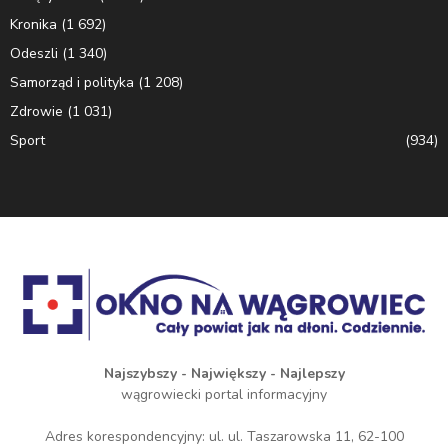
Kronika
(1 692)
Odeszli
(1 340)
Samorząd i polityka
(1 208)
Zdrowie
(1 031)
Sport
(934)
Najszybszy - Największy - Najlepszy
wągrowiecki portal informacyjny
Adres korespondencyjny: ul. ul. Taszarowska 11, 62-100