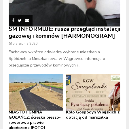
SM INFORMUJE: rusza przegląd instalacji
gazowej i kominów [HARMONOGRAM]
5 sierpnia 2026
Fachowcy wkrótce odwiedzą wybrane mieszkania.
Spółdzielnia Mieszkaniowa w Wągrowcu informuje o
przeglądzie przewodów kominowych i...
MIASTO I GMINA
Koło Gospodyń Wiejskich z
GOŁAŃCZ: ścieżka pieszo-
dotacją od marszałka
rowerowa prawie
ukończona [FOTO]