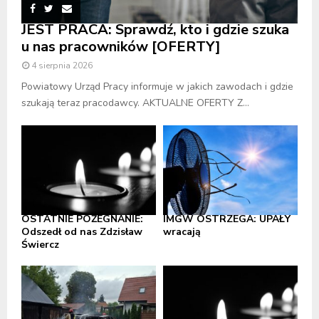
JEST PRACA: Sprawdź, kto i gdzie szuka
u nas pracowników [OFERTY]
4 sierpnia 2026
Powiatowy Urząd Pracy informuje w jakich zawodach i gdzie
szukają teraz pracodawcy. AKTUALNE OFERTY Z...
OSTATNIE POŻEGNANIE:
IMGW OSTRZEGA: UPAŁY
Odszedł od nas Zdzisław
wracają
Świercz