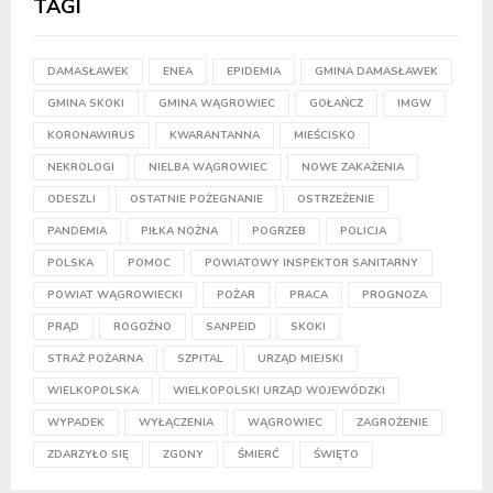
TAGI
DAMASŁAWEK
ENEA
EPIDEMIA
GMINA DAMASŁAWEK
GMINA SKOKI
GMINA WĄGROWIEC
GOŁAŃCZ
IMGW
KORONAWIRUS
KWARANTANNA
MIEŚCISKO
NEKROLOGI
NIELBA WĄGROWIEC
NOWE ZAKAŻENIA
ODESZLI
OSTATNIE POŻEGNANIE
OSTRZEŻENIE
PANDEMIA
PIŁKA NOŻNA
POGRZEB
POLICJA
POLSKA
POMOC
POWIATOWY INSPEKTOR SANITARNY
POWIAT WĄGROWIECKI
POŻAR
PRACA
PROGNOZA
PRĄD
ROGOŹNO
SANPEID
SKOKI
STRAŻ POŻARNA
SZPITAL
URZĄD MIEJSKI
WIELKOPOLSKA
WIELKOPOLSKI URZĄD WOJEWÓDZKI
WYPADEK
WYŁĄCZENIA
WĄGROWIEC
ZAGROŻENIE
ZDARZYŁO SIĘ
ZGONY
ŚMIERĆ
ŚWIĘTO