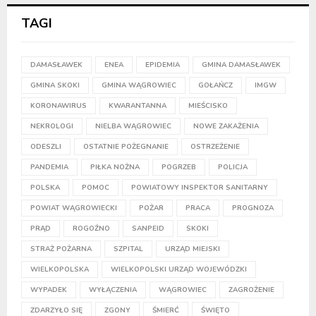
TAGI
DAMASŁAWEK
ENEA
EPIDEMIA
GMINA DAMASŁAWEK
GMINA SKOKI
GMINA WĄGROWIEC
GOŁAŃCZ
IMGW
KORONAWIRUS
KWARANTANNA
MIEŚCISKO
NEKROLOGI
NIELBA WĄGROWIEC
NOWE ZAKAŻENIA
ODESZLI
OSTATNIE POŻEGNANIE
OSTRZEŻENIE
PANDEMIA
PIŁKA NOŻNA
POGRZEB
POLICJA
POLSKA
POMOC
POWIATOWY INSPEKTOR SANITARNY
POWIAT WĄGROWIECKI
POŻAR
PRACA
PROGNOZA
PRĄD
ROGOŹNO
SANPEID
SKOKI
STRAŻ POŻARNA
SZPITAL
URZĄD MIEJSKI
WIELKOPOLSKA
WIELKOPOLSKI URZĄD WOJEWÓDZKI
WYPADEK
WYŁĄCZENIA
WĄGROWIEC
ZAGROŻENIE
ZDARZYŁO SIĘ
ZGONY
ŚMIERĆ
ŚWIĘTO