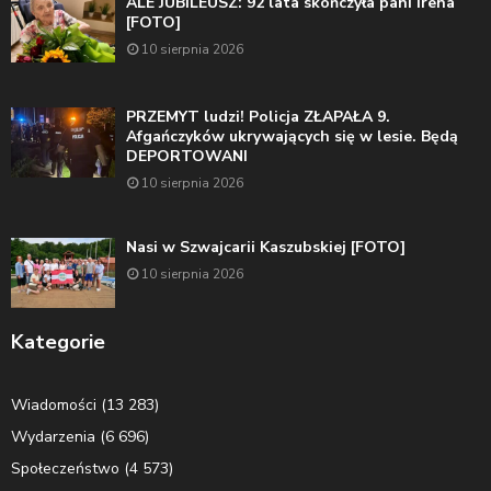
ALE JUBILEUSZ: 92 lata skończyła pani Irena
[FOTO]
10 sierpnia 2026
PRZEMYT ludzi! Policja ZŁAPAŁA 9.
Afgańczyków ukrywających się w lesie. Będą
DEPORTOWANI
10 sierpnia 2026
Nasi w Szwajcarii Kaszubskiej [FOTO]
10 sierpnia 2026
Kategorie
Wiadomości
(13 283)
Wydarzenia
(6 696)
Społeczeństwo
(4 573)