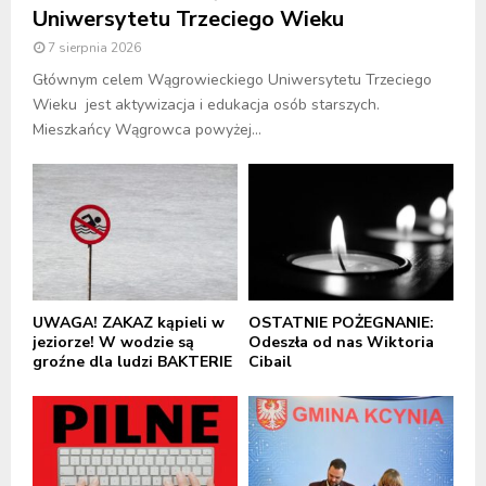
Uniwersytetu Trzeciego Wieku
7 sierpnia 2026
Głównym celem Wągrowieckiego Uniwersytetu Trzeciego
Wieku jest aktywizacja i edukacja osób starszych.
Mieszkańcy Wągrowca powyżej...
UWAGA! ZAKAZ kąpieli w
OSTATNIE POŻEGNANIE:
jeziorze! W wodzie są
Odeszła od nas Wiktoria
groźne dla ludzi BAKTERIE
Cibail