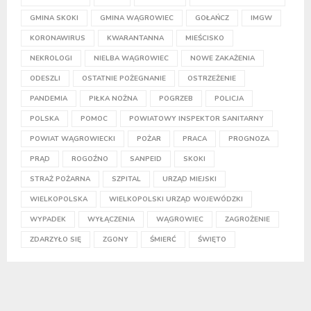
GMINA SKOKI
GMINA WĄGROWIEC
GOŁAŃCZ
IMGW
KORONAWIRUS
KWARANTANNA
MIEŚCISKO
NEKROLOGI
NIELBA WĄGROWIEC
NOWE ZAKAŻENIA
ODESZLI
OSTATNIE POŻEGNANIE
OSTRZEŻENIE
PANDEMIA
PIŁKA NOŻNA
POGRZEB
POLICJA
POLSKA
POMOC
POWIATOWY INSPEKTOR SANITARNY
POWIAT WĄGROWIECKI
POŻAR
PRACA
PROGNOZA
PRĄD
ROGOŹNO
SANPEID
SKOKI
STRAŻ POŻARNA
SZPITAL
URZĄD MIEJSKI
WIELKOPOLSKA
WIELKOPOLSKI URZĄD WOJEWÓDZKI
WYPADEK
WYŁĄCZENIA
WĄGROWIEC
ZAGROŻENIE
ZDARZYŁO SIĘ
ZGONY
ŚMIERĆ
ŚWIĘTO