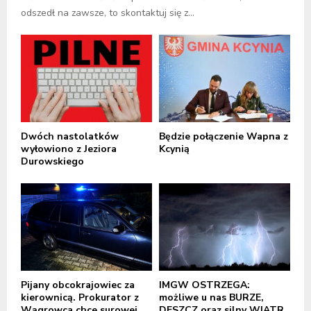
odszedł na zawsze, to skontaktuj się z...
Dwóch nastolatków
Będzie połączenie Wapna z
wyłowiono z Jeziora
Kcynią
Durowskiego
Pijany obcokrajowiec za
IMGW OSTRZEGA:
kierownicą. Prokurator z
możliwe u nas BURZE,
Wągrowca chce surowej
DESZCZ oraz silny WIATR,