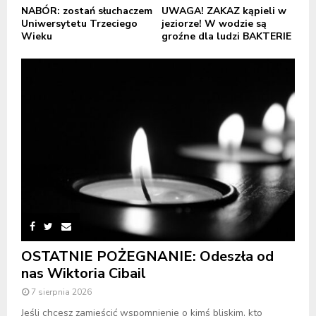
NABÓR: zostań słuchaczem
UWAGA! ZAKAZ kąpieli w
Uniwersytetu Trzeciego
jeziorze! W wodzie są
Wieku
groźne dla ludzi BAKTERIE
OSTATNIE POŻEGNANIE: Odeszła od
nas Wiktoria Cibail
7 sierpnia 2026
Jeśli chcesz zamieścić wspomnienie o kimś bliskim, kto