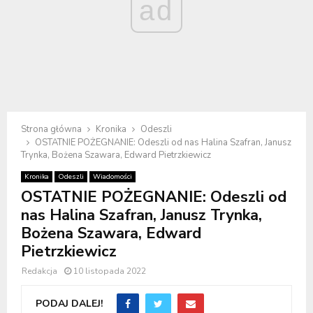
ad
Strona główna
Kronika
Odeszli
OSTATNIE POŻEGNANIE: Odeszli od nas Halina Szafran, Janusz
Trynka, Bożena Szawara, Edward Pietrzkiewicz
Kronika
Odeszli
Wiadomości
OSTATNIE POŻEGNANIE: Odeszli od
nas Halina Szafran, Janusz Trynka,
Bożena Szawara, Edward
Pietrzkiewicz
Redakcja
10 listopada 2022
PODAJ DALEJ!