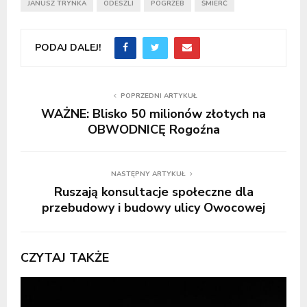
JANUSZ TRYNKA
ODESZLI
POGRZEB
ŚMIERĆ
PODAJ DALEJ!
POPRZEDNI ARTYKUŁ
WAŻNE: Blisko 50 milionów złotych na
OBWODNICĘ Rogoźna
NASTĘPNY ARTYKUŁ
Ruszają konsultacje społeczne dla
przebudowy i budowy ulicy Owocowej
CZYTAJ TAKŻE