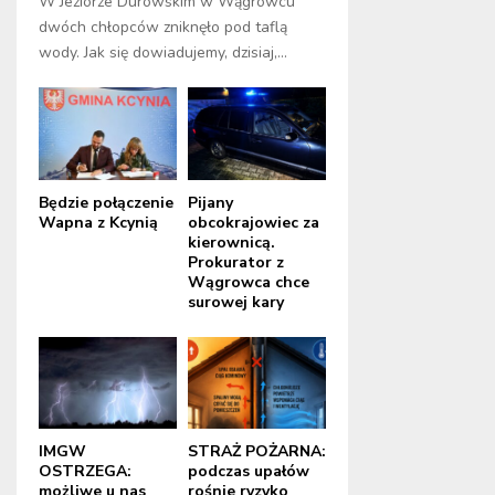
W Jeziorze Durowskim w Wągrowcu
dwóch chłopców zniknęło pod taflą
wody. Jak się dowiadujemy, dzisiaj,...
Będzie połączenie
Pijany
Wapna z Kcynią
obcokrajowiec za
kierownicą.
Prokurator z
Wągrowca chce
surowej kary
IMGW
STRAŻ POŻARNA:
OSTRZEGA:
podczas upałów
możliwe u nas
rośnie ryzyko