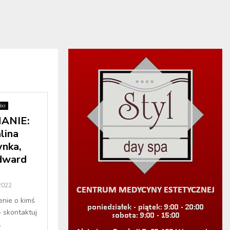
ci
ANIE:
lina
ynka,
dward
2022
enie o kimś
– skontaktuj
.