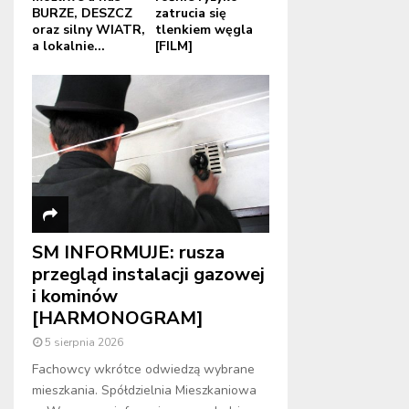
BURZE, DESZCZ
zatrucia się
oraz silny WIATR,
tlenkiem węgla
a lokalnie...
[FILM]
SM INFORMUJE: rusza
przegląd instalacji gazowej
i kominów
[HARMONOGRAM]
5 sierpnia 2026
Fachowcy wkrótce odwiedzą wybrane
mieszkania. Spółdzielnia Mieszkaniowa