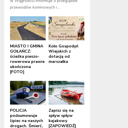
w Wągrowcu informuje o przeglądzie
przewodów kominowych i...
MIASTO I GMINA
Koło Gospodyń
GOŁAŃCZ:
Wiejskich z
ścieżka pieszo-
dotacją od
rowerowa prawie
marszałka
ukończona
[FOTO]
POLICJA
Zapisz się na
podsumowuje
spływ spływ
lipiec na naszych
kajakowy
drogach. Śmierć,
[ZAPOWIEDŹ]