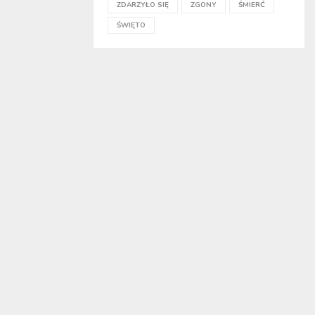
ZDARZYŁO SIĘ
ZGONY
ŚMIERĆ
ŚWIĘTO