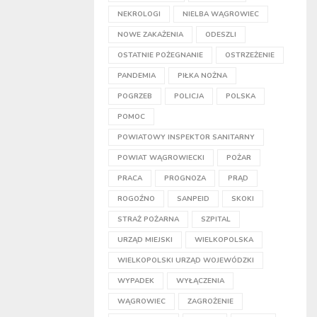
NEKROLOGI
NIELBA WĄGROWIEC
NOWE ZAKAŻENIA
ODESZLI
OSTATNIE POŻEGNANIE
OSTRZEŻENIE
PANDEMIA
PIŁKA NOŻNA
POGRZEB
POLICJA
POLSKA
POMOC
POWIATOWY INSPEKTOR SANITARNY
POWIAT WĄGROWIECKI
POŻAR
PRACA
PROGNOZA
PRĄD
ROGOŹNO
SANPEID
SKOKI
STRAŻ POŻARNA
SZPITAL
URZĄD MIEJSKI
WIELKOPOLSKA
WIELKOPOLSKI URZĄD WOJEWÓDZKI
WYPADEK
WYŁĄCZENIA
WĄGROWIEC
ZAGROŻENIE