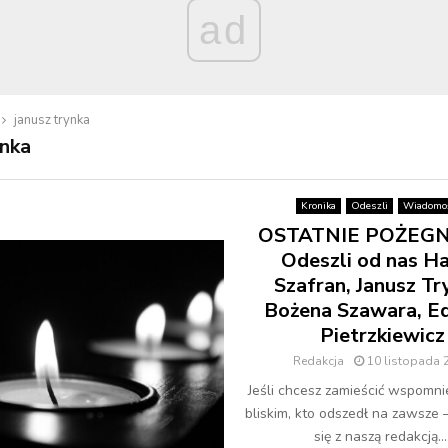
ad
janusz trynka
ynka
Kronika
Odeszli
Wiadomoś
OSTATNIE POŻEGN
Odeszli od nas Ha
Szafran, Janusz Tr
Bożena Szawara, E
Pietrzkiewicz
Redakcja
10 listopada 
Jeśli chcesz zamieścić wspomni
bliskim, kto odszedł na zawsze 
się z naszą redakcją...