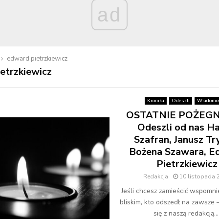
ad
edward pietrzkiewicz
etrzkiewicz
Kronika
Odeszli
Wiadomoś
OSTATNIE POŻEGN
Odeszli od nas Ha
Szafran, Janusz Tr
Bożena Szawara, E
Pietrzkiewicz
Redakcja
10 listopada 
Jeśli chcesz zamieścić wspomni
bliskim, kto odszedł na zawsze 
się z naszą redakcją...