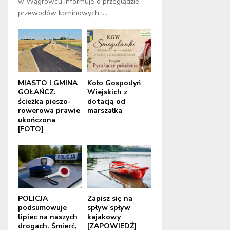
w Wągrowcu informuje o przeglądzie
przewodów kominowych i...
MIASTO I GMINA
Koło Gospodyń
GOŁAŃCZ:
Wiejskich z
ścieżka pieszo-
dotacją od
rowerowa prawie
marszałka
ukończona
[FOTO]
POLICJA
Zapisz się na
podsumowuje
spływ spływ
lipiec na naszych
kajakowy
drogach. Śmierć,
[ZAPOWIEDŹ]