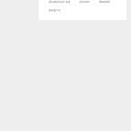
ZDARZYŁO SIĘ
ZGONY
ŚMIERĆ
ŚWIĘTO