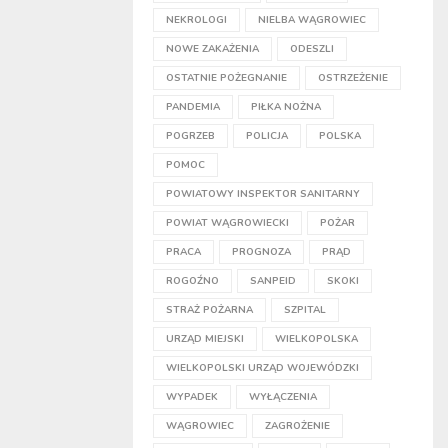
NEKROLOGI
NIELBA WĄGROWIEC
NOWE ZAKAŻENIA
ODESZLI
OSTATNIE POŻEGNANIE
OSTRZEŻENIE
PANDEMIA
PIŁKA NOŻNA
POGRZEB
POLICJA
POLSKA
POMOC
POWIATOWY INSPEKTOR SANITARNY
POWIAT WĄGROWIECKI
POŻAR
PRACA
PROGNOZA
PRĄD
ROGOŹNO
SANPEID
SKOKI
STRAŻ POŻARNA
SZPITAL
URZĄD MIEJSKI
WIELKOPOLSKA
WIELKOPOLSKI URZĄD WOJEWÓDZKI
WYPADEK
WYŁĄCZENIA
WĄGROWIEC
ZAGROŻENIE