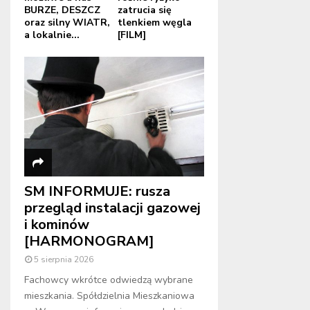
BURZE, DESZCZ
zatrucia się
oraz silny WIATR,
tlenkiem węgla
a lokalnie...
[FILM]
SM INFORMUJE: rusza
przegląd instalacji gazowej
i kominów
[HARMONOGRAM]
5 sierpnia 2026
Fachowcy wkrótce odwiedzą wybrane
mieszkania. Spółdzielnia Mieszkaniowa