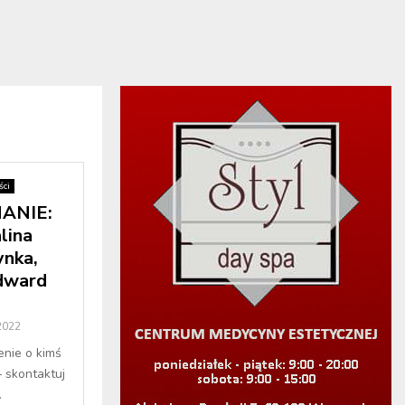
ci
ANIE:
lina
ynka,
dward
2022
enie o kimś
– skontaktuj
.