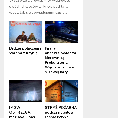
W Jeziorze Durowskim w Wągrowcu
dwóch chłopców zniknęło pod taflą
wody. Jak się dowiadujemy, dzisiaj,...
Będzie połączenie
Pijany
Wapna z Kcynią
obcokrajowiec za
kierownicą.
Prokurator z
Wągrowca chce
surowej kary
IMGW
STRAŻ POŻARNA:
OSTRZEGA:
podczas upałów
możliwe u nas
rośnie ryzyko