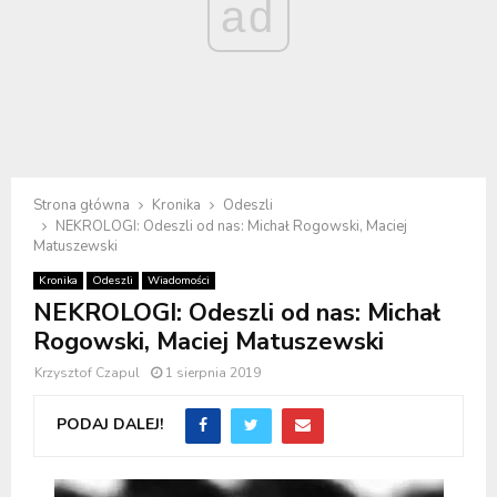
ad
Strona główna
Kronika
Odeszli
NEKROLOGI: Odeszli od nas: Michał Rogowski, Maciej
Matuszewski
Kronika
Odeszli
Wiadomości
NEKROLOGI: Odeszli od nas: Michał
Rogowski, Maciej Matuszewski
Krzysztof Czapul
1 sierpnia 2019
PODAJ DALEJ!