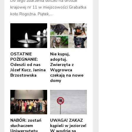
Do tego zdarzenia doszło na drodze
krajowej nr 11 w miejscowości Grabatka
koło Rogoźna. Piątek,...
OSTATNIE
Nie kupuj,
POŻEGNANIE:
adoptuj.
Odeszli od nas
Zwierzęta z
Józef Kucz, Janina
Wągrowca
Brzostowska
czekają na nowe
domy
NABÓR: zostań
UWAGA! ZAKAZ
słuchaczem
kąpieli w jeziorze!
Uniwersytetu
W wodzie są