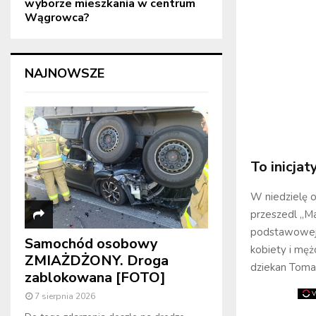
wyborze mieszkania w centrum
Wągrowca?
NAJNOWSZE
To inicja
W niedzielę 
przeszedl „Ma
podstawowej w
Samochód osobowy
kobiety i męż
ZMIAŻDŻONY. Droga
dziekan Tomas
zablokowana [FOTO]
7 sierpnia 2026