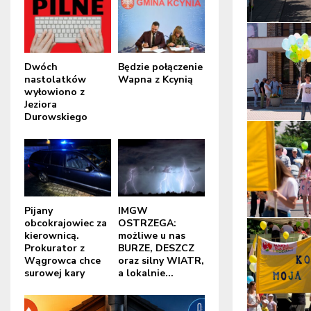
Dwóch
Będzie połączenie
nastolatków
Wapna z Kcynią
wyłowiono z
Jeziora
Durowskiego
Pijany
IMGW
obcokrajowiec za
OSTRZEGA:
kierownicą.
możliwe u nas
Prokurator z
BURZE, DESZCZ
Wągrowca chce
oraz silny WIATR,
surowej kary
a lokalnie...