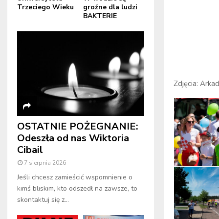
Trzeciego Wieku
groźne dla ludzi
BAKTERIE
Zdjęcia: Arka
OSTATNIE POŻEGNANIE:
Odeszła od nas Wiktoria
Cibail
7 sierpnia 2026
Jeśli chcesz zamieścić wspomnienie o
kimś bliskim, kto odszedł na zawsze, to
skontaktuj się z...