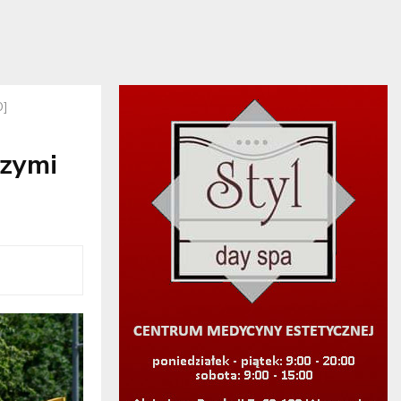
O]
szymi