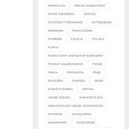
NEKROLOGI
NIELBA WĄGROWIEC
NOWE ZAKAŻENIA
ODESZLI
OSTATNIE POŻEGNANIE
OSTRZEŻENIE
PANDEMIA
PIŁKA NOŻNA
POGRZEB
POLICJA
POLSKA
POMOC
POWIATOWY INSPEKTOR SANITARNY
POWIAT WĄGROWIECKI
POŻAR
PRACA
PROGNOZA
PRĄD
ROGOŹNO
SANPEID
SKOKI
STRAŻ POŻARNA
SZPITAL
URZĄD MIEJSKI
WIELKOPOLSKA
WIELKOPOLSKI URZĄD WOJEWÓDZKI
WYPADEK
WYŁĄCZENIA
WĄGROWIEC
ZAGROŻENIE