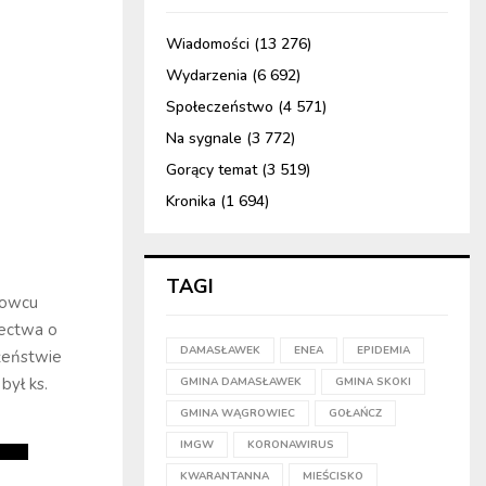
Wiadomości
(13 276)
Wydarzenia
(6 692)
Społeczeństwo
(4 571)
Na sygnale
(3 772)
Gorący temat
(3 519)
Kronika
(1 694)
TAGI
rowcu
dectwa o
DAMASŁAWEK
ENEA
EPIDEMIA
łżeństwie
był ks.
GMINA DAMASŁAWEK
GMINA SKOKI
GMINA WĄGROWIEC
GOŁAŃCZ
IMGW
KORONAWIRUS
KWARANTANNA
MIEŚCISKO