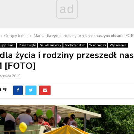
ad
Gorący temat
Marsz dla życia i rodziny przeszedł naszymi ulicami [FOT
rący temat
Msze święte
Na własne oczy
Społeczeństwo
Wiadomości
Wydarzenia
dla życia i rodziny przeszedł na
i [FOTO]
czerwca 2019
EJ!