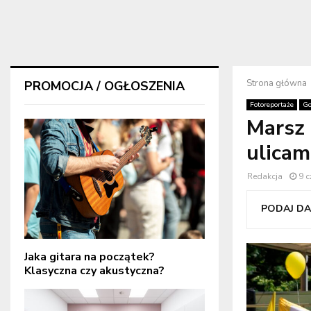
Strona główna
PROMOCJA / OGŁOSZENIA
Fotoreportaże
Go
Marsz 
ulicam
Redakcja
9 
PODAJ DAL
Jaka gitara na początek?
Klasyczna czy akustyczna?