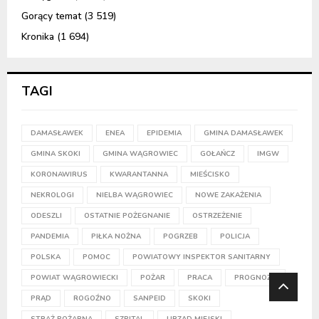
Gorący temat
(3 519)
Kronika
(1 694)
TAGI
DAMASŁAWEK
ENEA
EPIDEMIA
GMINA DAMASŁAWEK
GMINA SKOKI
GMINA WĄGROWIEC
GOŁAŃCZ
IMGW
KORONAWIRUS
KWARANTANNA
MIEŚCISKO
NEKROLOGI
NIELBA WĄGROWIEC
NOWE ZAKAŻENIA
ODESZLI
OSTATNIE POŻEGNANIE
OSTRZEŻENIE
PANDEMIA
PIŁKA NOŻNA
POGRZEB
POLICJA
POLSKA
POMOC
POWIATOWY INSPEKTOR SANITARNY
POWIAT WĄGROWIECKI
POŻAR
PRACA
PROGNOZA
PRĄD
ROGOŹNO
SANPEID
SKOKI
STRAŻ POŻARNA
SZPITAL
URZĄD MIEJSKI