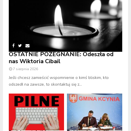
OSTATNIE POŻEGNANIE: Odeszła od
nas Wiktoria Cibail
7 sierpnia 2026
Jeśli chcesz zamieścić wspomnienie o kimś bliskim, kto
odszedł na zawsze, to skontaktuj się z...