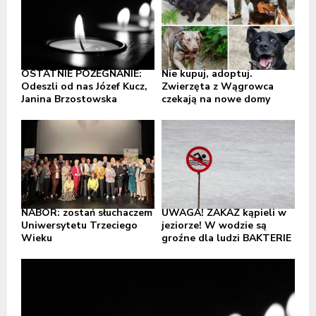
OSTATNIE POŻEGNANIE:
Nie kupuj, adoptuj.
Odeszli od nas Józef Kucz,
Zwierzęta z Wągrowca
Janina Brzostowska
czekają na nowe domy
NABÓR: zostań słuchaczem
UWAGA! ZAKAZ kąpieli w
Uniwersytetu Trzeciego
jeziorze! W wodzie są
Wieku
groźne dla ludzi BAKTERIE