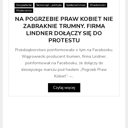
Gospodarka
Samorząd i polityka
Społeczeństwo
Wiadomości
Wydarzenia
NA POGRZEBIE PRAW KOBIET NIE
ZABRAKNIE TRUMNY. FIRMA
LINDNER DOŁĄCZY SIĘ DO
PROTESTU
Przedsiębiorstwo poinformowało o tym na Facebooku.
Wągrowiecki producent trumien, firma Lindner,
poinformował na Facebooku, że dołączy do
dzisiejszego marszu pod hasłem „Pogrzeb Praw
Kobiet”: –...
Czytaj więcej