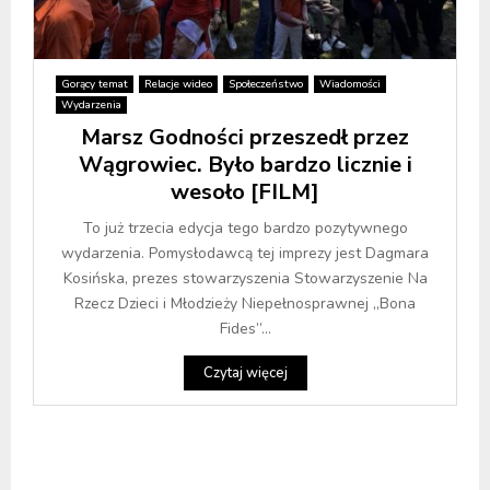
Gorący temat
Relacje wideo
Społeczeństwo
Wiadomości
Wydarzenia
Marsz Godności przeszedł przez
Wągrowiec. Było bardzo licznie i
wesoło [FILM]
To już trzecia edycja tego bardzo pozytywnego
wydarzenia. Pomysłodawcą tej imprezy jest Dagmara
Kosińska, prezes stowarzyszenia Stowarzyszenie Na
Rzecz Dzieci i Młodzieży Niepełnosprawnej „Bona
Fides”...
Czytaj więcej