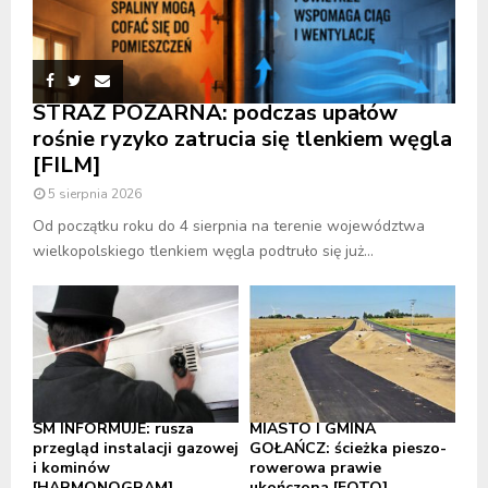
STRAŻ POŻARNA: podczas upałów
rośnie ryzyko zatrucia się tlenkiem węgla
[FILM]
5 sierpnia 2026
Od początku roku do 4 sierpnia na terenie województwa
wielkopolskiego tlenkiem węgla podtruło się już...
SM INFORMUJE: rusza
MIASTO I GMINA
przegląd instalacji gazowej
GOŁAŃCZ: ścieżka pieszo-
i kominów
rowerowa prawie
[HARMONOGRAM]
ukończona [FOTO]