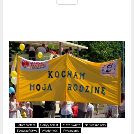
Fotoreportaże
Gorący temat
Msze święte
Na własne oczy
Społeczeństwo
Wiadomości
Wydarzenia