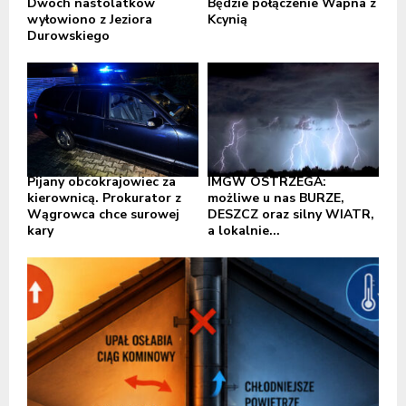
Dwóch nastolatków
Będzie połączenie Wapna z
wyłowiono z Jeziora
Kcynią
Durowskiego
Pijany obcokrajowiec za
IMGW OSTRZEGA:
kierownicą. Prokurator z
możliwe u nas BURZE,
Wągrowca chce surowej
DESZCZ oraz silny WIATR,
kary
a lokalnie...