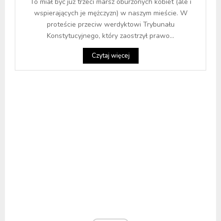
To miał być już trzeci marsz oburzonych kobiet (ale i
wspierających je mężczyzn) w naszym mieście. W
proteście przeciw werdyktowi Trybunału
Konstytucyjnego, który zaostrzył prawo...
Czytaj więcej